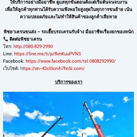
ให้บริการอย่างมืออาชีพ ดูแลทุกขั้นตอนตั้งแต่เริ่มต้นจนจบงาน
เพื่อให้ลูกค้าทุกท่านได้รับความพึงพอใจสูงสุดในทุกการขนย้าย เน้น
ความปลอดภัยและไม่ทำให้สินค้าของลูกค้าเสียหาย
พิชยาเครนขนส่ง – รถเฮี๊ยบรถเครนรับจ้าง มืออาชีพเรื่องยกของหนัก
ติดต่อพิชยาเครน
โทร:
http://080-829-2990
Line:
https://line.me/ti/p/8vnKuuPVNS
Facebook:
https://www.facebook.com/tel.0808292990/
เว็บไซต์:
h
ttps://xn--42cl0crvh7hn5i.com/
บริการของเรา