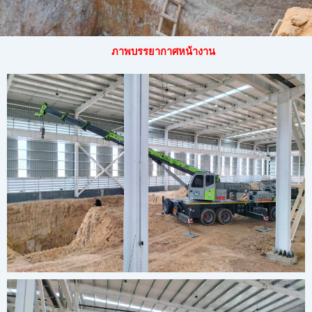
ภาพบรรยากาศหน้างาน