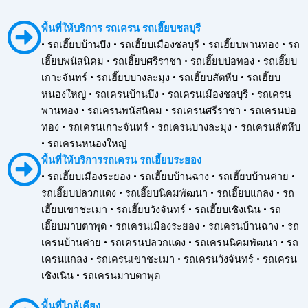
พื้นที่ให้บริการ รถเครน รถเฮี๊ยบชลบุรี
• รถเฮี๊ยบบ้านบึง • รถเฮี๊ยบเมืองชลบุรี • รถเฮี๊ยบพานทอง • รถ
เฮี๊ยบพนัสนิคม • รถเฮี๊ยบศรีราชา • รถเฮี๊ยบบ่อทอง • รถเฮี๊ยบ
เกาะจันทร์ • รถเฮี๊ยบบางละมุง • รถเฮี๊ยบสัตหีบ • รถเฮี๊ยบ
หนองใหญ่ • รถเครนบ้านบึง • รถเครนเมืองชลบุรี • รถเครน
พานทอง • รถเครนพนัสนิคม • รถเครนศรีราชา • รถเครนบ่อ
ทอง • รถเครนเกาะจันทร์ • รถเครนบางละมุง • รถเครนสัตหีบ
• รถเครนหนองใหญ่
พื้นที่ให้บริการรถเครน รถเฮี้ยบระยอง
• รถเฮี๊ยบเมืองระยอง • รถเฮี๊ยบบ้านฉาง • รถเฮี๊ยบบ้านค่าย •
รถเฮี๊ยบปลวกแดง • รถเฮี๊ยบนิคมพัฒนา • รถเฮี๊ยบแกลง • รถ
เฮี๊ยบเขาชะเมา • รถเฮี๊ยบวังจันทร์ • รถเฮี๊ยบเชิงเนิน • รถ
เฮี๊ยบมาบตาพุด • รถเครนเมืองระยอง • รถเครนบ้านฉาง • รถ
เครนบ้านค่าย • รถเครนปลวกแดง • รถเครนนิคมพัฒนา • รถ
เครนแกลง • รถเครนเขาชะเมา • รถเครนวังจันทร์ • รถเครน
เชิงเนิน • รถเครนมาบตาพุด
พื้นที่ไกล้เคียง