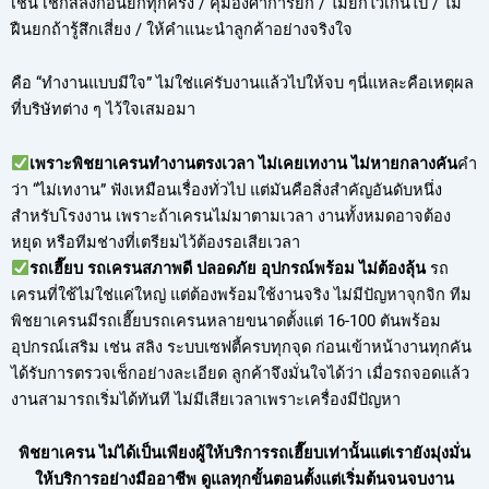
เช่น เช็กสลิงก่อนยกทุกครั้ง / คุมองศาการยก / ไม่ยกไวเกินไป / ไม่
ฝืนยกถ้ารู้สึกเสี่ยง / ให้คำแนะนำลูกค้าอย่างจริงใจ
คือ “ทำงานแบบมีใจ” ไม่ใช่แค่รับงานแล้วไปให้จบ ๆนี่แหละคือเหตุผล
ที่บริษัทต่าง ๆ ไว้ใจเสมอมา
เพราะพิชยาเครนทำงานตรงเวลา ไม่เคยเทงาน ไม่หายกลางคัน
คำ
ว่า “ไม่เทงาน” ฟังเหมือนเรื่องทั่วไป แต่มันคือสิ่งสำคัญอันดับหนึ่ง
สำหรับโรงงาน เพราะถ้าเครนไม่มาตามเวลา งานทั้งหมดอาจต้อง
หยุด หรือทีมช่างที่เตรียมไว้ต้องรอเสียเวลา
รถเฮี๊ยบ รถเครนสภาพดี ปลอดภัย อุปกรณ์พร้อม ไม่ต้องลุ้น
รถ
เครนที่ใช้ไม่ใช่แค่ใหญ่ แต่ต้องพร้อมใช้งานจริง ไม่มีปัญหาจุกจิก ทีม
พิชยาเครนมีรถเฮี๊ยบรถเครนหลายขนาดตั้งแต่ 16-100 ตันพร้อม
อุปกรณ์เสริม เช่น สลิง ระบบเซฟตี้ครบทุกจุด ก่อนเข้าหน้างานทุกคัน
ได้รับการตรวจเช็กอย่างละเอียด ลูกค้าจึงมั่นใจได้ว่า เมื่อรถจอดแล้ว
งานสามารถเริ่มได้ทันที ไม่มีเสียเวลาเพราะเครื่องมีปัญหา
พิชยาเครน ไม่ได้เป็นเพียงผู้ให้บริการรถเฮี๊ยบเท่านั้นแต่เรายังมุ่งมั่น
ให้บริการอย่างมืออาชีพ ดูแลทุกขั้นตอนตั้งแต่เริ่มต้นจนจบงาน