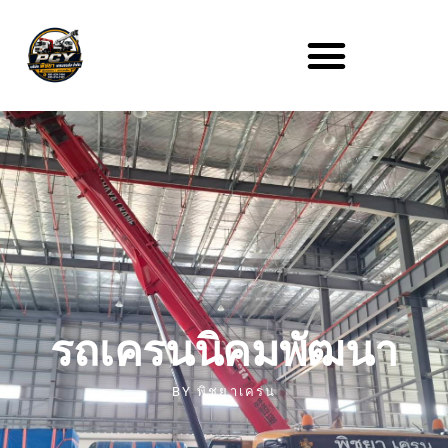
รถเครนนิคมพัฒนา
BY
พิชยาเครน