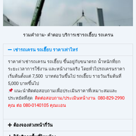
รวมคำถาม- คำตอบ บริการเช่ารถเฮี๊ยบ รถเครน
เช่ารถเครน รถเฮี๊ยบ ราคาเท่าไหร่
ราคาค่าเช่ารถเครน รถเฮี๊ยบ ขึ้นอยู่กับขนาดรถ น้ำหนักที่ยก
ระยะเวลาการใช้งาน และหน้างานจริง โดยทั่วไปรถเครนราคา
เริ่มต้นตั้งแต่ 7,500 บาทต่อวันขึ้นไป รถเฮี๊ยบ รายวันเริ่มต้นที่
5,000 บาทขึ้นไป
แนะนำติดต่อสอบถามเพื่อประเมินราคาที่เหมาะสมและ
ประหยัดที่สุด
ติดต่อสอบถาม/ประเมินหน้างาน 080-829-2990
คุณ ต่อ 080-0140105 คุณเเอน
ต้องจองล่วงหน้ากี่วัน