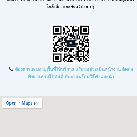
ใกล้เคียงและจังหวัดรอบ ๆ
ต้องการสอบถามพื้นที่ให้บริการ หรือขอประเมินหน้างาน ติดต่อ
พิชยาเครนได้ทันที ทีมงานพร้อมให้คำแนะนำ