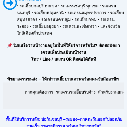
• รถเฮี๊ยบชลบุรี ทุกเขต • รถเครนชลบุรี ทุกเขต • รถเครน
นนทบุรี • รถเฮี๊ยบปทุมธานี • รถเครนสมุทรปราการ • รถเฮี๊ยบ
สมุทรสาคร • รถเครนนครปฐม • รถเฮี๊ยบกทม • รถเครน
ระยอง • รถเฮี๊ยบอยุธยา • รถเครนฉะเชิงเทรา • และจังหวัด
ใกล้เคียงทั่วประเทศ
ไม่แน่ใจว่าหน้างานอยู่ในพื้นที่ให้บริการหรือไม่? ติดต่อพิชยา
เครนเพื่อประเมินหน้างาน
โทร / Line / สแกน QR ติดต่อได้ทันที
พิชยาเครนขนส่ง – ให้เช่ารถเฮี๊ยบรถเครนพร้อมคนขับมืออาชีพ
      หากคุณต้องการ รถเครนรถเฮี๊ยบรับจ้าง สำหรับงานยก-ย้
พื้นที่ให้บริการหลัก: บ่อวินชลบุรี –ระยอง–ภาคตะวันออก“ปลอดภัย
รวดเร็ว ราคายุติธรรม พร้อมบริการทุกวัน”