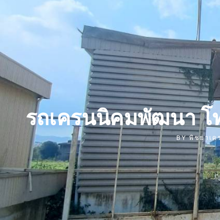
รถเครนนิคมพัฒนา โ
BY
พิชยาเค