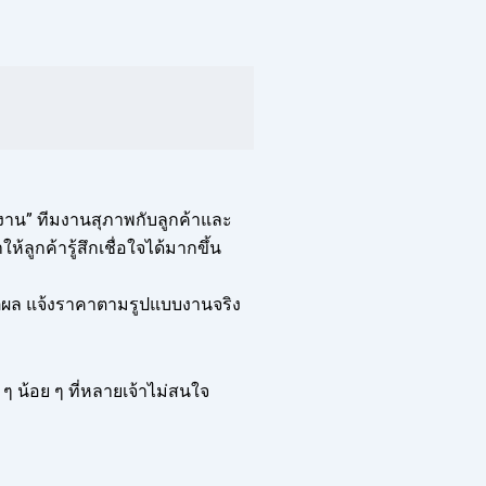
งาน” ทีมงานสุภาพกับลูกค้าและ
ลูกค้ารู้สึกเชื่อใจได้มากขึ้น
หตุผล แจ้งราคาตามรูปแบบงานจริง
ก ๆ น้อย ๆ ที่หลายเจ้าไม่สนใจ