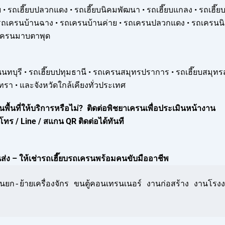
ย • รถเฮี๊ยบปลวกแดง • รถเฮี๊ยบนิคมพัฒนา • รถเฮี๊ยบแกลง • รถเฮี๊ยบ
ง • รถเครนบ้านฉาง • รถเครนบ้านค่าย • รถเครนปลวกแดง • รถเครน
รถเครนมาบตาพุด
นนนทบุรี • รถเฮี๊ยบปทุมธานี • รถเครนสมุทรปราการ • รถเฮี๊ยบสมุ
รา • และจังหวัดใกล้เคียงทั่วประเทศ
นพื้นที่ให้บริการหรือไม่? ติดต่อพิชยาเครนเพื่อประเมินหน้างาน
โทร / Line / สแกน QR ติดต่อได้ทันที
่ง – ให้เช่ารถเฮี๊ยบรถเครนพร้อมคนขับมืออาชีพ
ยก-ย้ายเครื่องจักร ขนตู้คอนเทรนเนอร์ งานก่อสร้าง งานโรงง