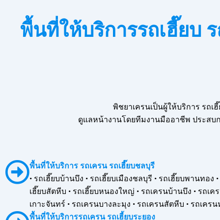
พื้นที่ให้บริการรถเฮี๊ยบ
พิชยาเครนเป็นผู้ให้บริการ รถเ
ดูแลหน้างานโดยทีมงานมืออาชีพ ประสบกา
พื้นที่ให้บริการ รถเครน รถเฮี๊ยบชลบุรี
• รถเฮี๊ยบบ้านบึง • รถเฮี๊ยบเมืองชลบุรี • รถเฮี๊ยบพานทอง 
เฮี๊ยบสัตหีบ • รถเฮี๊ยบหนองใหญ่ • รถเครนบ้านบึง • ร
เกาะจันทร์ • รถเครนบางละมุง • รถเครนสัตหีบ • รถเคร
พื้นที่ให้บริการรถเครน รถเฮี้ยบระยอง