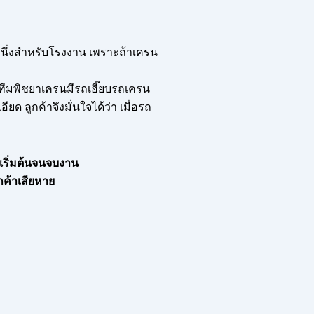
ับหนึ่งสำหรับโรงงาน เพราะถ้าเครน
ก ทีมพิชยาเครนมีรถเฮี๊ยบรถเครน
ด ลูกค้าจึงมั่นใจได้ว่า เมื่อรถ
ต่เริ่มต้นจนจบงาน
กค้าเสียหาย