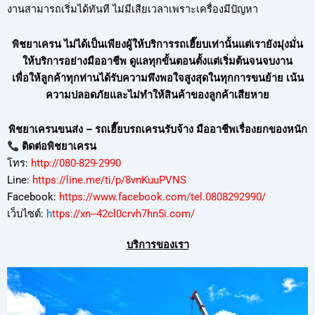
งานสามารถเริ่มได้ทันที ไม่มีเสียเวลาเพราะเครื่องมีปัญหา
พิชยาเครน ไม่ได้เป็นเพียงผู้ให้บริการรถเฮี๊ยบเท่านั้นแต่เรายังมุ่งมั่น
ให้บริการอย่างมืออาชีพ ดูแลทุกขั้นตอนตั้งแต่เริ่มต้นจนจบงาน
เพื่อให้ลูกค้าทุกท่านได้รับความพึงพอใจสูงสุดในทุกการขนย้าย เน้น
ความปลอดภัยและไม่ทำให้สินค้าของลูกค้าเสียหาย
พิชยาเครนขนส่ง – รถเฮี๊ยบรถเครนรับจ้าง มืออาชีพเรื่องยกของหนัก
ติดต่อพิชยาเครน
โทร:
http://080-829-2990
Line:
https://line.me/ti/p/8vnKuuPVNS
Facebook:
https://www.facebook.com/tel.0808292990/
เว็บไซต์:
h
ttps://xn--42cl0crvh7hn5i.com/
บริการของเรา