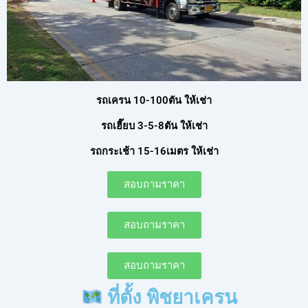
รถเครน 10-100ตัน ให้เช่า
รถเฮี๊ยบ 3-5-8ตัน ให้เช่า
รถกระเช้า 15-16เมตร ให้เช่า
สอบถามราคา
สอบถามราคา
สอบถามราคา
ที่ตั้ง พิชยาเครน