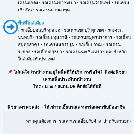
เครนแกลง • รถเครนเขาชะเมา • รถเครนวังจันทร์ • รถเครน
เชิงเนิน • รถเครนมาบตาพุด
พื้นที่ไกล้เคียง
• รถเฮี๊ยบชลบุรี ทุกเขต • รถเครนชลบุรี ทุกเขต • รถเครน
นนทบุรี • รถเฮี๊ยบปทุมธานี • รถเครนสมุทรปราการ • รถเฮี๊ยบ
สมุทรสาคร • รถเครนนครปฐม • รถเฮี๊ยบกทม • รถเครน
ระยอง • รถเฮี๊ยบอยุธยา • รถเครนฉะเชิงเทรา • และจังหวัด
ใกล้เคียงทั่วประเทศ
ไม่แน่ใจว่าหน้างานอยู่ในพื้นที่ให้บริการหรือไม่? ติดต่อพิชยา
เครนเพื่อประเมินหน้างาน
โทร / Line / สแกน QR ติดต่อได้ทันที
พิชยาเครนขนส่ง – ให้เช่ารถเฮี๊ยบรถเครนพร้อมคนขับมืออาชีพ
      หากคุณต้องการ รถเครนรถเฮี๊ยบรับจ้าง สำหรับงานยก-ย้