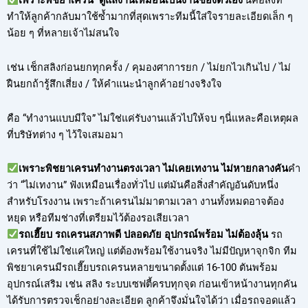
เพราะพิชยาเครน ‘ดูแลงานเหมือนเป็นงานของตัวเอง
’นี่คือสิ่งที่
ทำให้ลูกค้ากลับมาใช้ซ้ำมากที่สุดเพราะทีมนี้ใส่ใจรายละเอียดเล็ก ๆ
น้อย ๆ ที่หลายเจ้าไม่สนใจ
เช่น เช็กสลิงก่อนยกทุกครั้ง / คุมองศาการยก / ไม่ยกไวเกินไป / ไม่
ฝืนยกถ้ารู้สึกเสี่ยง / ให้คำแนะนำลูกค้าอย่างจริงใจ
คือ “ทำงานแบบมีใจ” ไม่ใช่แค่รับงานแล้วไปให้จบ ๆนี่แหละคือเหตุผล
ที่บริษัทต่าง ๆ ไว้ใจเสมอมา
เพราะพิชยาเครนทำงานตรงเวลา ไม่เคยเทงาน ไม่หายกลางคัน
คำ
ว่า “ไม่เทงาน” ฟังเหมือนเรื่องทั่วไป แต่มันคือสิ่งสำคัญอันดับหนึ่ง
สำหรับโรงงาน เพราะถ้าเครนไม่มาตามเวลา งานทั้งหมดอาจต้อง
หยุด หรือทีมช่างที่เตรียมไว้ต้องรอเสียเวลา
รถเฮี๊ยบ รถเครนสภาพดี ปลอดภัย อุปกรณ์พร้อม ไม่ต้องลุ้น
รถ
เครนที่ใช้ไม่ใช่แค่ใหญ่ แต่ต้องพร้อมใช้งานจริง ไม่มีปัญหาจุกจิก ทีม
พิชยาเครนมีรถเฮี๊ยบรถเครนหลายขนาดตั้งแต่ 16-100 ตันพร้อม
อุปกรณ์เสริม เช่น สลิง ระบบเซฟตี้ครบทุกจุด ก่อนเข้าหน้างานทุกคัน
ได้รับการตรวจเช็กอย่างละเอียด ลูกค้าจึงมั่นใจได้ว่า เมื่อรถจอดแล้ว