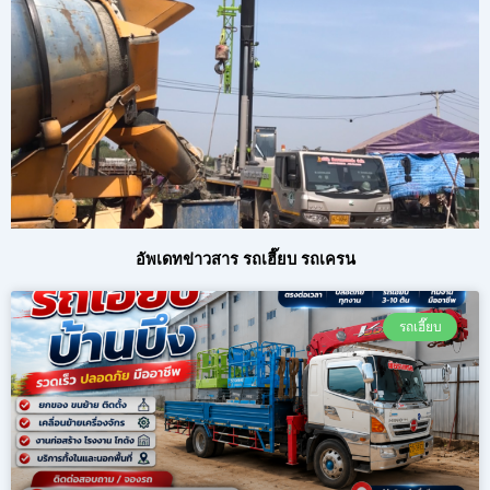
อัพเดทข่าวสาร รถเฮี๊ยบ รถเครน
รถเฮี๊ยบ