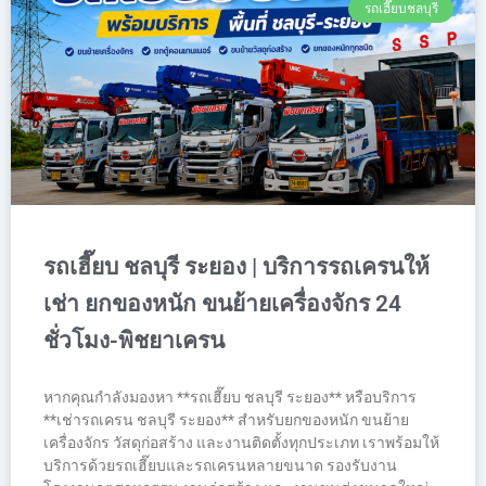
รถเฮี๊ยบชลบุรี
รถเฮี๊ยบ ชลบุรี ระยอง | บริการรถเครนให้
เช่า ยกของหนัก ขนย้ายเครื่องจักร 24
ชั่วโมง-พิชยาเครน
หากคุณกำลังมองหา **รถเฮี๊ยบ ชลบุรี ระยอง** หรือบริการ
**เช่ารถเครน ชลบุรี ระยอง** สำหรับยกของหนัก ขนย้าย
เครื่องจักร วัสดุก่อสร้าง และงานติดตั้งทุกประเภท เราพร้อมให้
บริการด้วยรถเฮี๊ยบและรถเครนหลายขนาด รองรับงาน