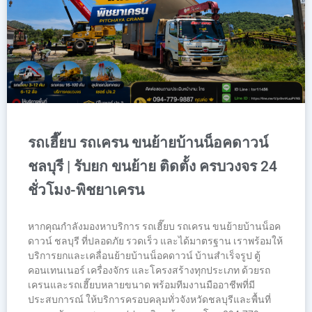
รถเฮี๊ยบ รถเครน ขนย้ายบ้านน็อคดาวน์
ชลบุรี | รับยก ขนย้าย ติดตั้ง ครบวงจร 24
ชั่วโมง-พิชยาเครน
หากคุณกำลังมองหาบริการ รถเฮี๊ยบ รถเครน ขนย้ายบ้านน็อค
ดาวน์ ชลบุรี ที่ปลอดภัย รวดเร็ว และได้มาตรฐาน เราพร้อมให้
บริการยกและเคลื่อนย้ายบ้านน็อคดาวน์ บ้านสำเร็จรูป ตู้
คอนเทนเนอร์ เครื่องจักร และโครงสร้างทุกประเภท ด้วยรถ
เครนและรถเฮี๊ยบหลายขนาด พร้อมทีมงานมืออาชีพที่มี
ประสบการณ์ ให้บริการครอบคลุมทั่วจังหวัดชลบุรีและพื้นที่