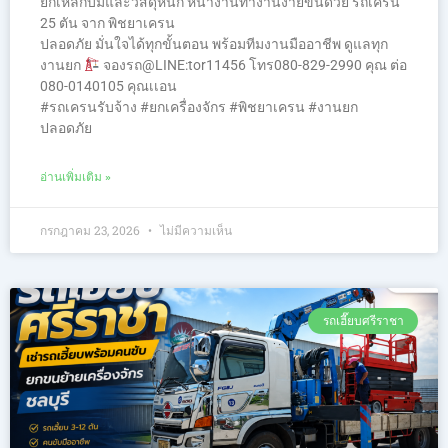
ยกเหล็กบีมและวัสดุหนัก หน้างานทำงานง่ายขึ้นด้วย รถเครน
25 ตัน จาก พิชยาเครน
ปลอดภัย มั่นใจได้ทุกขั้นตอน พร้อมทีมงานมืออาชีพ ดูแลทุก
งานยก
จองรถ@LINE:tor11456 โทร080-829-2990 คุณ ต่อ
080-0140105 คุณเเอน
#รถเครนรับจ้าง #ยกเครื่องจักร #พิชยาเครน #งานยก
ปลอดภัย
อ่านเพิ่มเติม »
กรกฎาคม 23, 2026
ไม่มีความเห็น
รถเฮี๊ยบศรีราชา