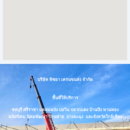
บริษัท พิชยา เครนขนส่ง จำกัด
พื้นที่ให้บริการ
ชลบุรี ศรีราชา แหลมฉบัง บ่อวิน ปลวกเเดง บ้านบึง พานทอง
พนัสนิคม นิคมพัฒนา บ้านค่าย บางละมุง และจังหวัดใกล้เคียง