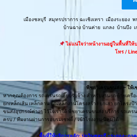
เมืองชลบุรี สมุทรปราการ ฉะเชิงเทรา เมืองระยอง 
บ้านฉาง บ้านค่าย แกลง บ้านบึง เ
ไม่แน่ใจว่าหน้างานอยู่ในพื้นที่ใ
โทร / Line
พิชยาเครนขนส่ง – ให้เ
หากคุณต้องการ รถเครนรถเฮี๊ยบรับจ้าง สำหรับงานยก-ย้ายเครื
ยกเหล็กเส้น เหล็กคาน ยกเหล็กงานโครงสร้าง ยกเสา ยกโครงป้ายโฆ
ขนส่งอุปกรณ์ต่างๆ ไว้ใจเราได้ พิชยาเครนขนส่ง บริการ รถเครน
ครบ / ทีมงานผ่านการอบรมเซฟตี้ / เข้าโรงงาน-นิคมได้
พื้นที่ให้บริการหลัก: บ่อวินชลบุรี –ระยอง–ภ