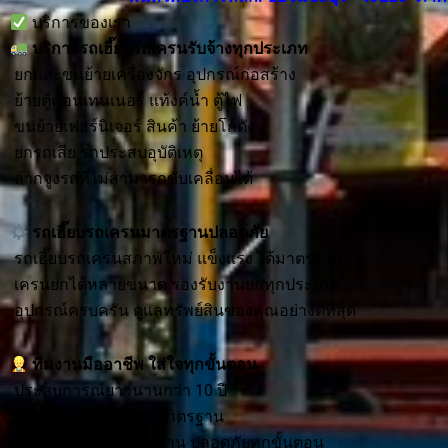
บริการของเรา
บริการ
รถเฮี๊ยบรถเครนรับจ้าง
ทุกประเภท
ยกและขนย้ายเครื่องจักร อุปกรณ์ก่อสร้าง
ย้ายตู้คอนเทนเนอร์ แท้งค์น้ำ ตู้ไฟ
ขนย้ายเฟอร์นิเจอร์ สินค้า ย้ายโกดัง
ยกรถเสีย รถประสบอุบัติเหตุ
ลากจูงรถที่ไม่สามารถขับเคลื่อนได้
รถเฮี๊ยบรถเครนมาตรฐานปลอดภัย
รถเฮี๊ยบรถเครนสภาพใหม่ แข็งแรง ได้มาตรฐาน
เครนยกได้หลายขนาด รองรับงานยกทุกประเภท
อุปกรณ์ครบครัน ดูแลทรัพย์สินของคุณอย่างดีที่สุด
ทีมงานมืออาชีพ ใส่ใจทุกขั้นตอน
ประสบการณ์ยาวนานกว่า 10 ปี
จัดวางและผูกยึดตามมาตรฐาน
ให้คำปรึกษาก่อนเริ่มงาน ปลอดภัยทุกขั้นตอน