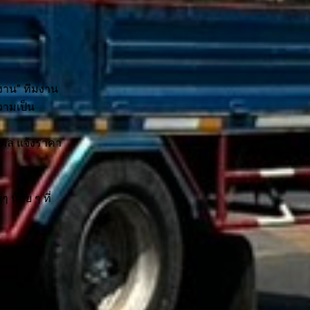
งาน” ทีมงาน
วามเป็น
ตุผล แจ้งราคา
ๆ น้อย ๆ ที่