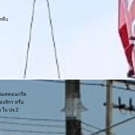
ตหีบ
งานเทคอนกรีต
องจักร หรือ
บ ใบ ปจ.2