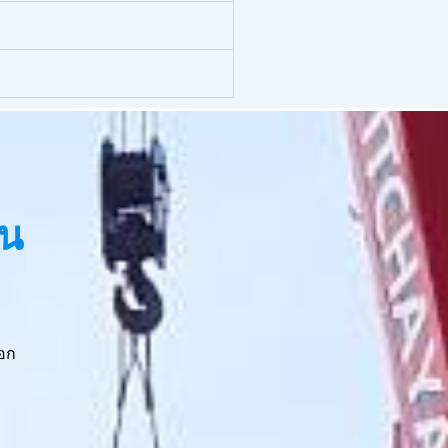
รน
อก