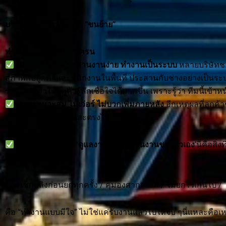
บริการที่มากกว่าคำว่า “ขนย้าย”
ทำไมต้องเลือกพิชยาเครน
ทีมงานสุภาพ ประสานงานง่าย ทำงานเป็นระบบ
หลายบริษัทช
สุภาพกับลูกค้าและพนักงานในพื้นที่ ประสานกับช่างอย่างเป็นระ
ระเบียบนี้ทำให้ลูกค้ารู้สึกเชื่อใจได้มากขึ้น เพราะรู้ว่า ทีมนี้เข
ราคาเหมาะสม ไม่เว่อร์ ไม่บวกเพิ่มภายหลัง
อีกเหตุผลที่ลูกค
ตามรูปแบบงานจริงและตรงไปตรงมา
เพราะพิชยาเครน ‘ดูแลงานเหมือนเป็นงานของตัวเอง
’นี่คือสิ
หลายเจ้าไม่สนใจ
เช่น เช็กสลิงก่อนยกทุกครั้ง / คุมองศาการยก / ไม่ยกไวเกินไป / ไ
คือ “ทำงานแบบมีใจ” ไม่ใช่แค่รับงานแล้วไปให้จบ ๆนี่แหละคือเหต