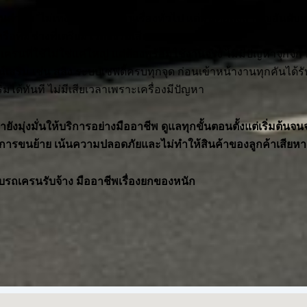
ัน
คำว่า “ไม่เทงาน” ฟังเหมือนเรื่องทั่วไป แต่มันคือสิ่งสำคัญอันดับ
ทีมช่างที่เตรียมไว้ต้องรอเสียเวลา
ครนที่ใช้ไม่ใช่แค่ใหญ่ แต่ต้องพร้อมใช้งานจริง ไม่มีปัญหาจุกจิก
เสริม เช่น สลิง ระบบเซฟตี้ครบทุกจุด ก่อนเข้าหน้างานทุกคันได้ร
่มได้ทันที ไม่มีเสียเวลาเพราะเครื่องมีปัญหา
เรายังมุ่งมั่นให้บริการอย่างมืออาชีพ ดูแลทุกขั้นตอนตั้งแต่เริ่มต้น
ทุกการขนย้าย เน้นความปลอดภัยและไม่ทำให้สินค้าของลูกค้าเสียหา
บรถเครนรับจ้าง มืออาชีพเรื่องยกของหนัก