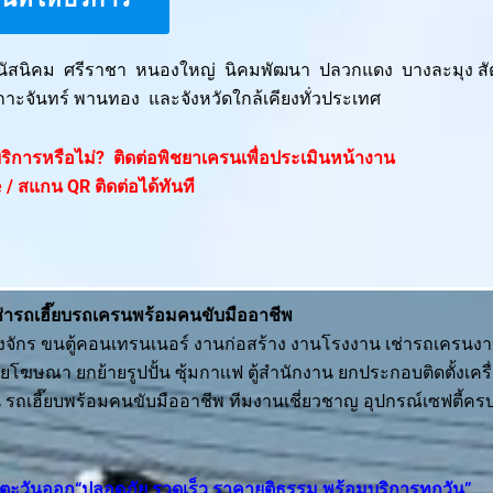
พนัสนิคม ศรีราชา หนองใหญ่ นิคมพัฒนา ปลวกแดง บางละมุง สั
กาะจันทร์ พานทอง และจังหวัดใกล้เคียงทั่วประเทศ
ห้บริการหรือไม่? ติดต่อพิชยาเครนเพื่อประเมินหน้างาน
 / สแกน QR ติดต่อได้ทันที
ช่ารถเฮี๊ยบรถเครนพร้อมคนขับมืออาชีพ
่องจักร ขนตู้คอนเทรนเนอร์ งานก่อสร้าง งานโรงงาน เช่ารถเครน
ษณา ยกย้ายรูปปั้น ซุ้มกาเเฟ ตู้สำนักงาน ยกประกอบติดตั้งเครื่
 รถเฮี๊ยบพร้อมคนขับมืออาชีพ ทีมงานเชี่ยวชาญ อุปกรณ์เซฟตี้คร
าคตะวันออก“ปลอดภัย รวดเร็ว ราคายุติธรรม พร้อมบริการทุกวัน”