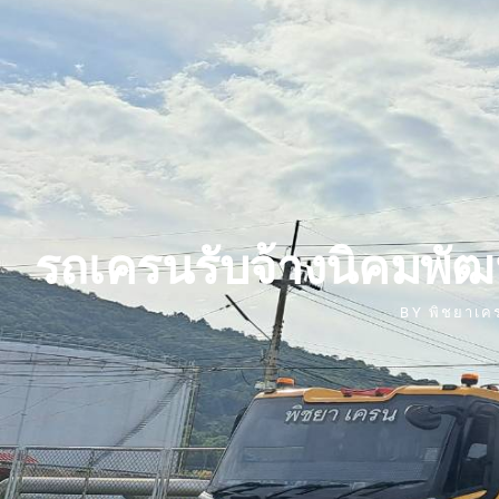
รถเครนรับจ้างนิคมพั
BY
พิชยาเค