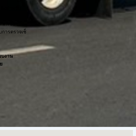
หนึ่งสำหรับ
 ทีมพิชยา
ับการตรวจเช็
จนจบงาน
ย