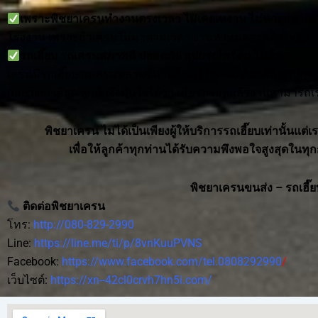
เพราะพิชยาเครนทำงานตรงเวลา ไม่เคยเทงาน ไม่หายกลางค
โรงงาน เพราะถ้าเครนไม่มาตามเวลา งานทั้งหมดอาจต้องหยุด หรือ
รถเฮี๊ยบ รถเครนสภาพดี ปลอดภัย อุปกรณ์พร้อม ไม่ต้องลุ้น
รถเ
เครนมีรถเฮี๊ยบรถเครนหลายขนาดตั้งแต่ 16-100 ตันพร้อมอุปกรณ์
กอย่างละเอียด ลูกค้าจึงมั่นใจได้ว่า เมื่อรถจอดแล้วงานสามารถเริ
พิชยาเครน ไม่ได้เป็นเพียงผู้ให้บริการรถเฮี๊ยบเท่านั้นแต่
เพื่อให้ลูกค้าทุกท่านได้รับความพึงพอใจสูงสุดใน
พิชยาเครนขนส่ง – รถเฮี๊ย
ติดต่อพิชยาเครน
โทร:
http://080-829-2990
Line:
https://line.me/ti/p/8vnKuuPVNS
Facebook:
https://www.facebook.com/tel.0808292990
/
เว็บไซต์:
https://xn--42cl0crvh7hn5i.com/