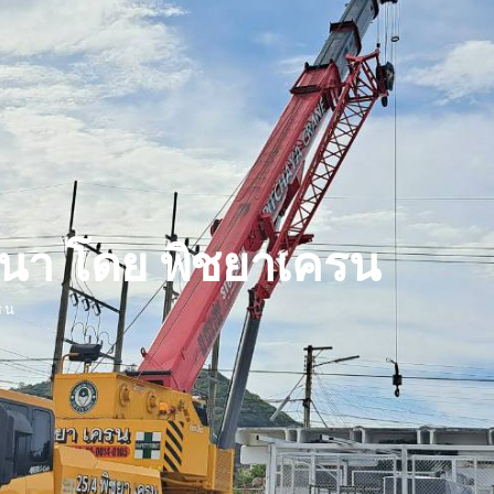
ฒนา โดย พิชยาเครน
รน