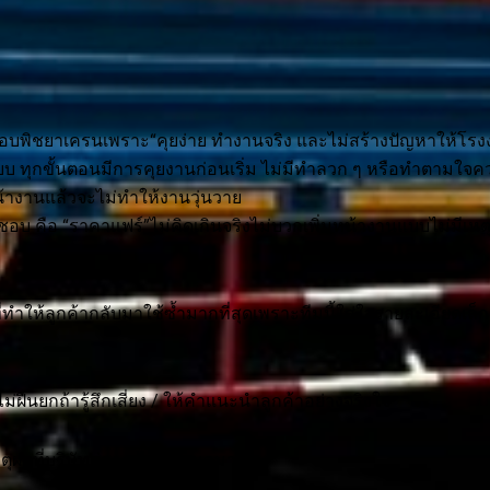
อบพิชยาเครนเพราะ“คุยง่าย ทำงานจริง และไม่สร้างปัญหาให้โรง
บบ ทุกขั้นตอนมีการคุยงานก่อนเริ่ม ไม่มีทำลวก ๆ หรือทำตามใจค
้าหน้างานแล้วจะไม่ทำให้งานวุ่นวาย
้าชอบ คือ “ราคาแฟร์”ไม่คิดเกินจริงไม่บวกเพิ่มหน้างานแบบไม่มีเห
่งที่ทำให้ลูกค้ากลับมาใช้ซ้ำมากที่สุดเพราะทีมนี้ใส่ใจรายละเอียดเล็ก 
ม่ฝืนยกถ้ารู้สึกเสี่ยง / ให้คำแนะนำลูกค้าอย่างจริงใจ
ุผลที่บริษัทต่าง ๆ ไว้ใจเสมอมา