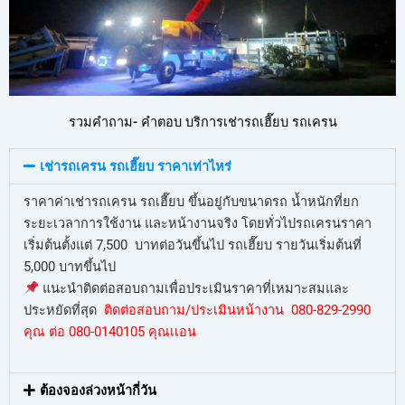
รวมคำถาม- คำตอบ บริการเช่ารถเฮี๊ยบ รถเครน
เช่ารถเครน รถเฮี๊ยบ ราคาเท่าไหร่
ราคาค่าเช่ารถเครน รถเฮี๊ยบ ขึ้นอยู่กับขนาดรถ น้ำหนักที่ยก
ระยะเวลาการใช้งาน และหน้างานจริง โดยทั่วไปรถเครนราคา
เริ่มต้นตั้งแต่ 7,500 บาทต่อวันขึ้นไป รถเฮี๊ยบ รายวันเริ่มต้นที่
5,000 บาทขึ้นไป
แนะนำติดต่อสอบถามเพื่อประเมินราคาที่เหมาะสมและ
ประหยัดที่สุด
ติดต่อสอบถาม/ประเมินหน้างาน 080-829-2990
คุณ ต่อ 080-0140105 คุณเเอน
ต้องจองล่วงหน้ากี่วัน