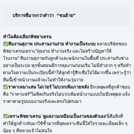
บริการที่มากกว่าคำว่า “ขนย้าย”
ทำไมต้องเลือกพิชยาเครน
ทีมงานสุภาพ ประสานงานง่าย ทำงานเป็นระบบ
หลายบริษัทชอบ
พิชยาเครนเพราะ“คุยง่าย ทำงานจริง และไม่สร้างปัญหาให้
โรงงาน” ทีมงานสุภาพกับลูกค้าและพนักงานในพื้นที่ ประสานกับช่าง
อย่างเป็นระบบ ทุกขั้นตอนมีการคุยงานก่อนเริ่ม ไม่มีทำลวก ๆ หรือทำ
ตามใจความเป็นระเบียบนี้ทำให้ลูกค้ารู้สึกเชื่อใจได้มากขึ้น เพราะรู้ว่า
ทีมนี้เข้าหน้างานแล้วจะไม่ทำให้งานวุ่นวาย
ราคาเหมาะสม ไม่เว่อร์ ไม่บวกเพิ่มภายหลัง
อีกเหตุผลที่ลูกค้าชอบ
คือ “ราคาแฟร์”ไม่คิดเกินจริงไม่บวกเพิ่มหน้างานแบบไม่มีเหตุผล แจ้ง
ราคาตามรูปแบบงานจริงและตรงไปตรงมา
เพราะพิชยาเครน ‘ดูแลงานเหมือนเป็นงานของตัวเอง
’นี่คือสิ่งที่
ทำให้ลูกค้ากลับมาใช้ซ้ำมากที่สุดเพราะทีมนี้ใส่ใจรายละเอียดเล็ก ๆ
น้อย ๆ ที่หลายเจ้าไม่สนใจ