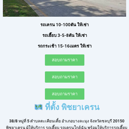
รถเครน 10-100ตัน ให้เช่า
รถเฮี๊ยบ 3-5-8ตัน ให้เช่า
รถกระเช้า 15-16เมตร ให้เช่า
สอบถามราคา
สอบถามราคา
สอบถามราคา
ที่ตั้ง พิชยาเครน
38/8 หมู่ที่ 5 ตำบลตะเคียนเตี้ย อำเภอบางละมุง จังหวัดชลบุรี 20150
พิชยาเครน ผู้ให้บริการ รถเฮี๊ยบ รถเครนใกล้ฉัน พร้อมให้บริการรถเฮี๊ยบ