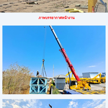
ภาพบรรยากาศหน้างาน