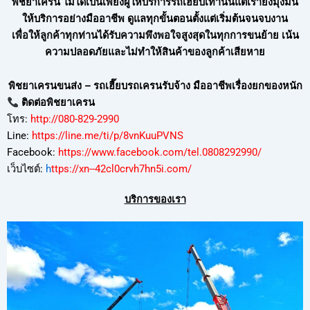
พิชยาเครน ไม่ได้เป็นเพียงผู้ให้บริการรถเฮี๊ยบเท่านั้นแต่เรายังมุ่งมั่น
ให้บริการอย่างมืออาชีพ ดูแลทุกขั้นตอนตั้งแต่เริ่มต้นจนจบงาน
เพื่อให้ลูกค้าทุกท่านได้รับความพึงพอใจสูงสุดในทุกการขนย้าย เน้น
ความปลอดภัยและไม่ทำให้สินค้าของลูกค้าเสียหาย
พิชยาเครนขนส่ง – รถเฮี๊ยบรถเครนรับจ้าง มืออาชีพเรื่องยกของหนัก
ติดต่อพิชยาเครน
โทร:
http://080-829-2990
Line:
https://line.me/ti/p/8vnKuuPVNS
Facebook:
https://www.facebook.com/tel.0808292990/
เว็บไซต์:
h
ttps://xn--42cl0crvh7hn5i.com/
บริการของเรา