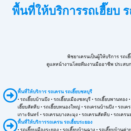
พื้นที่ให้บริการรถเฮี๊ยบ
พิชยาเครนเป็นผู้ให้บริการ รถเ
ดูแลหน้างานโดยทีมงานมืออาชีพ ประสบกา
พื้นที่ให้บริการ รถเครน รถเฮี๊ยบชลบุรี
• รถเฮี๊ยบบ้านบึง • รถเฮี๊ยบเมืองชลบุรี • รถเฮี๊ยบพานทอง 
เฮี๊ยบสัตหีบ • รถเฮี๊ยบหนองใหญ่ • รถเครนบ้านบึง • ร
เกาะจันทร์ • รถเครนบางละมุง • รถเครนสัตหีบ • รถเคร
พื้นที่ให้บริการรถเครน รถเฮี้ยบระยอง
• รถเฮี๊ยบเมืองระยอง • รถเฮี๊ยบบ้านฉาง • รถเฮี๊ยบบ้านค่า