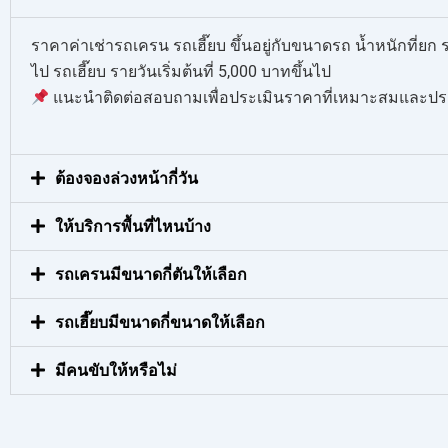
ราคาค่าเช่ารถเครน รถเฮี๊ยบ ขึ้นอยู่กับขนาดรถ น้ำหนักที่ย
ไป รถเฮี๊ยบ รายวันเริ่มต้นที่ 5,000 บาทขึ้นไป
แนะนำติดต่อสอบถามเพื่อประเมินราคาที่เหมาะสมและประ
ต้องจองล่วงหน้ากี่วัน
ให้บริการพื้นที่ไหนบ้าง
รถเครนมีขนาดกี่ตันให้เลือก
รถเฮี๊ยบมีขนาดกี่ขนาดให้เลือก
มีคนขับให้หรือไม่