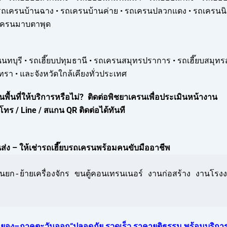
ง • รถเครนบ้านฉาง • รถเครนบ้านค่าย • รถเครนปลวกแดง • รถเครน
รถเครนมาบตาพุด
นนนทบุรี • รถเฮี๊ยบปทุมธานี • รถเครนสมุทรปราการ • รถเฮี๊ยบสมุ
รา • และจังหวัดใกล้เคียงทั่วประเทศ
นพื้นที่ให้บริการหรือไม่? ติดต่อพิชยาเครนเพื่อประเมินหน้างาน
โทร / Line / สแกน QR ติดต่อได้ทันที
่ง – ให้เช่ารถเฮี๊ยบรถเครนพร้อมคนขับมืออาชีพ
ยก-ย้ายเครื่องจักร ขนตู้คอนเทรนเนอร์ งานก่อสร้าง งานโรงง
 –ระยอง–ภาคตะวันออก“ปลอดภัย รวดเร็ว ราคายุติธรรม พร้อมบริการ