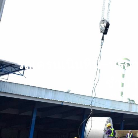
รถเครนเนินหิน–บริกา
ชำน
BY
พิชยาเค