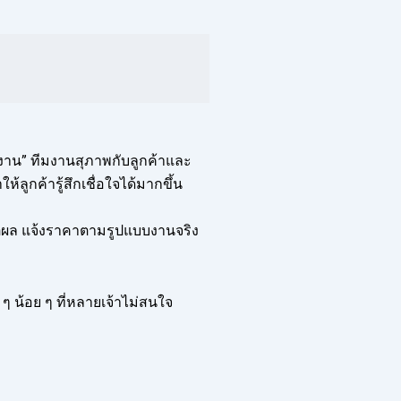
งาน” ทีมงานสุภาพกับลูกค้าและ
ลูกค้ารู้สึกเชื่อใจได้มากขึ้น
หตุผล แจ้งราคาตามรูปแบบงานจริง
ก ๆ น้อย ๆ ที่หลายเจ้าไม่สนใจ