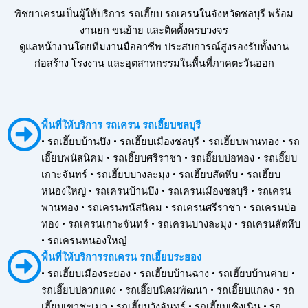
พิชยาเครนเป็นผู้ให้บริการ รถเฮี๊ยบ รถเครนในจังหวัดชลบุรี พร้อม
งานยก ขนย้าย และติดตั้งครบวงจร
ดูแลหน้างานโดยทีมงานมืออาชีพ ประสบการณ์สูงรองรับทั้งงาน
ก่อสร้าง โรงงาน และอุตสาหกรรมในพื้นที่ภาคตะวันออก
พื้นที่ให้บริการ รถเครน รถเฮี๊ยบชลบุรี
• รถเฮี๊ยบบ้านบึง • รถเฮี๊ยบเมืองชลบุรี • รถเฮี๊ยบพานทอง • รถ
เฮี๊ยบพนัสนิคม • รถเฮี๊ยบศรีราชา • รถเฮี๊ยบบ่อทอง • รถเฮี๊ยบ
เกาะจันทร์ • รถเฮี๊ยบบางละมุง • รถเฮี๊ยบสัตหีบ • รถเฮี๊ยบ
หนองใหญ่ • รถเครนบ้านบึง • รถเครนเมืองชลบุรี • รถเครน
พานทอง • รถเครนพนัสนิคม • รถเครนศรีราชา • รถเครนบ่อ
ทอง • รถเครนเกาะจันทร์ • รถเครนบางละมุง • รถเครนสัตหีบ
• รถเครนหนองใหญ่
พื้นที่ให้บริการรถเครน รถเฮี้ยบระยอง
• รถเฮี๊ยบเมืองระยอง • รถเฮี๊ยบบ้านฉาง • รถเฮี๊ยบบ้านค่าย •
รถเฮี๊ยบปลวกแดง • รถเฮี๊ยบนิคมพัฒนา • รถเฮี๊ยบแกลง • รถ
เฮี๊ยบเขาชะเมา • รถเฮี๊ยบวังจันทร์ • รถเฮี๊ยบเชิงเนิน • รถ