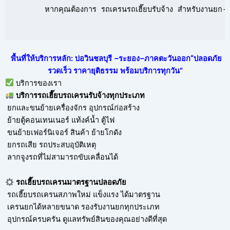
      หากคุณต้องการ รถเครนรถเฮี๊ยบรับจ้าง สำหรับงานยก-ย้
พื้นที่ให้บริการหลัก: บ่อวินชลบุรี –ระยอง–ภาคตะวันออก“ปลอดภัย
รวดเร็ว ราคายุติธรรม พร้อมบริการทุกวัน”
บริการของเรา
บริการ
รถเฮี๊ยบรถเครนรับจ้าง
ทุกประเภท
ยกและขนย้ายเครื่องจักร อุปกรณ์ก่อสร้าง
ย้ายตู้คอนเทนเนอร์ แท้งค์น้ำ ตู้ไฟ
ขนย้ายเฟอร์นิเจอร์ สินค้า ย้ายโกดัง
ยกรถเสีย รถประสบอุบัติเหตุ
ลากจูงรถที่ไม่สามารถขับเคลื่อนได้
รถเฮี๊ยบรถเครนมาตรฐานปลอดภัย
รถเฮี๊ยบรถเครนสภาพใหม่ แข็งแรง ได้มาตรฐาน
เครนยกได้หลายขนาด รองรับงานยกทุกประเภท
อุปกรณ์ครบครัน ดูแลทรัพย์สินของคุณอย่างดีที่สุด