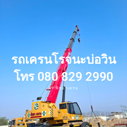
รถเครนโรจนะบ่อวิน
โทร 080 829 2990
BY
พิชยาเครน