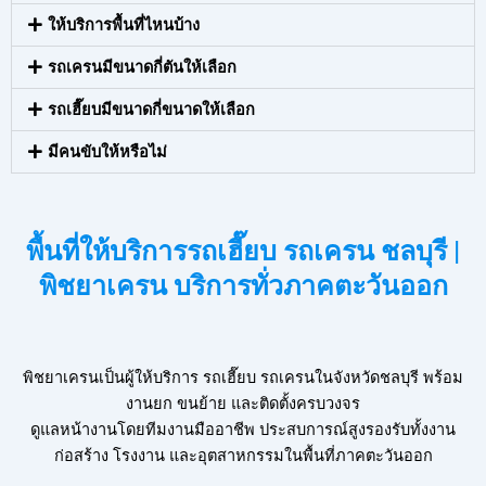
ให้บริการพื้นที่ไหนบ้าง
รถเครนมีขนาดกี่ตันให้เลือก
รถเฮี๊ยบมีขนาดกี่ขนาดให้เลือก
มีคนขับให้หรือไม่
พื้นที่ให้บริการรถเฮี๊ยบ รถเครน ชลบุรี |
พิชยาเครน บริการทั่วภาคตะวันออก
พิชยาเครนเป็นผู้ให้บริการ รถเฮี๊ยบ รถเครนในจังหวัดชลบุรี พร้อม
งานยก ขนย้าย และติดตั้งครบวงจร
ดูแลหน้างานโดยทีมงานมืออาชีพ ประสบการณ์สูงรองรับทั้งงาน
ก่อสร้าง โรงงาน และอุตสาหกรรมในพื้นที่ภาคตะวันออก