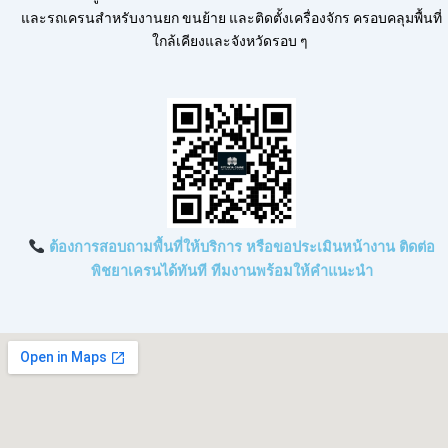
และรถเครนสำหรับงานยก ขนย้าย และติดตั้งเครื่องจักร ครอบคลุมพื้นที่
ใกล้เคียงและจังหวัดรอบ ๆ
ต้องการสอบถามพื้นที่ให้บริการ หรือขอประเมินหน้างาน ติดต่อ
พิชยาเครนได้ทันที ทีมงานพร้อมให้คำแนะนำ