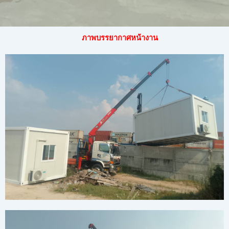
ภาพบรรยากาศหน้างาน