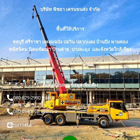
บริษัท พิชยา เครนขนส่ง จำกัด
พื้นที่ให้บริการ
ชลบุรี ศรีราชา แหลมฉบัง บ่อวิน ปลวกเเดง บ้านบึง พานทอง
พนัสนิคม นิคมพัฒนา บ้านค่าย บางละมุง และจังหวัดใกล้เคียง
ติดต่อสอบถามข้อมูลเพิ่มเติม
080-829-2990 คุณต่อ
080-0140105 คุณเเอน
tor11456