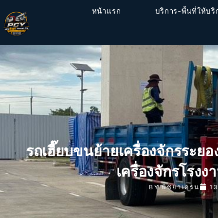
หน้าเเรก
บริการ-พื้นที่ให้บร
รถเฮี๊ยบขนย้ายเครื่องจักรระยอ
เครื่องจักรโรง
BY
พิชยาเครน
13