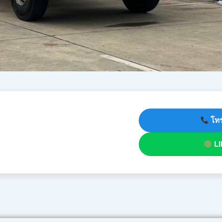
โทร
LI