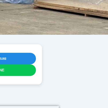
เลย
NE