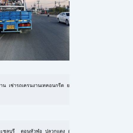
าน เช่ารถเครนงานเทคอนกรีต ยกเหล็กเส้น เหล็กคาน ยกเหล็กง
ะชลบุรี  ดอนหัวฬอ ปลวกแดง สะพานสี่ ห้วยปราบ ระยอง นิคมพั