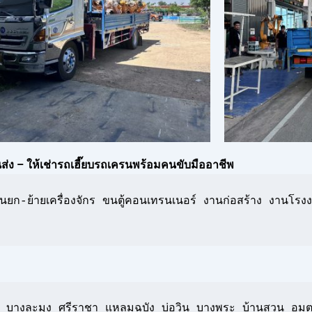
่ง – ให้เช่ารถเฮี๊ยบรถเครนพร้อมคนขับมืออาชีพ
ยก-ย้ายเครื่องจักร ขนตู้คอนเทรนเนอร์ งานก่อสร้าง งานโรงง
ิเช่น บางละมุง ศรีราชา แหลมฉบัง บ่อวิน บางพระ บ้านสวน อมต