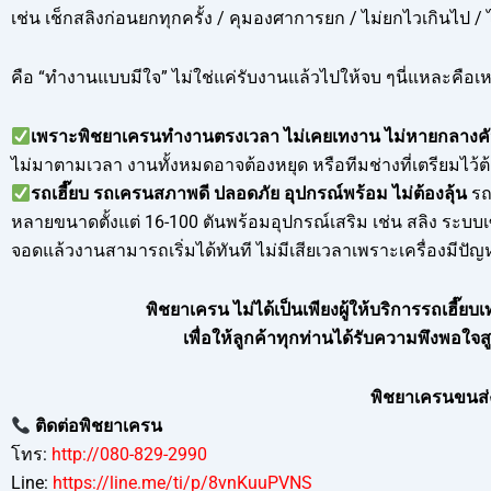
เช่น เช็กสลิงก่อนยกทุกครั้ง / คุมองศาการยก / ไม่ยกไวเกินไป / ไ
คือ “ทำงานแบบมีใจ” ไม่ใช่แค่รับงานแล้วไปให้จบ ๆนี่แหละคือเหต
เพราะพิชยาเครนทำงานตรงเวลา ไม่เคยเทงาน ไม่หายกลางค
ไม่มาตามเวลา งานทั้งหมดอาจต้องหยุด หรือทีมช่างที่เตรียมไว้ต
รถเฮี๊ยบ รถเครนสภาพดี ปลอดภัย อุปกรณ์พร้อม ไม่ต้องลุ้น
รถ
หลายขนาดตั้งแต่ 16-100 ตันพร้อมอุปกรณ์เสริม เช่น สลิง ระบบเซฟ
จอดแล้วงานสามารถเริ่มได้ทันที ไม่มีเสียเวลาเพราะเครื่องมีปัญ
พิชยาเครน ไม่ได้เป็นเพียงผู้ให้บริการรถเฮี๊ยบเ
เพื่อให้ลูกค้าทุกท่านได้รับความพึงพอใ
พิชยาเครนขนส่ง
ติดต่อพิชยาเครน
โทร:
http://080-829-2990
Line:
https://line.me/ti/p/8vnKuuPVNS