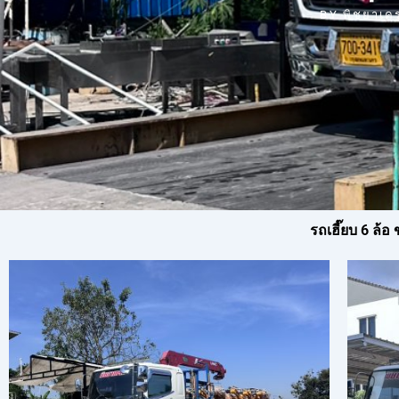
BY
พิชยาเค
รถเฮี๊ยบ 6 ล้อ