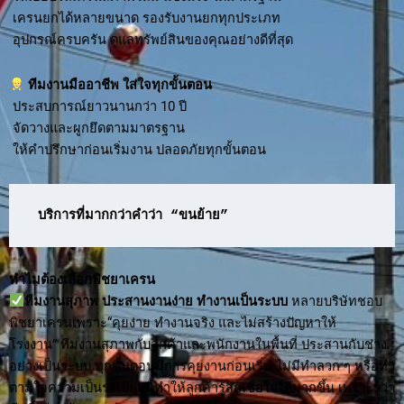
เครนยกได้หลายขนาด รองรับงานยกทุกประเภท
อุปกรณ์ครบครัน ดูแลทรัพย์สินของคุณอย่างดีที่สุด
ทีมงานมืออาชีพ ใส่ใจทุกขั้นตอน
ประสบการณ์ยาวนานกว่า 10 ปี
จัดวางและผูกยึดตามมาตรฐาน
ให้คำปรึกษาก่อนเริ่มงาน ปลอดภัยทุกขั้นตอน
บริการที่มากกว่าคำว่า “ขนย้าย”
ทำไมต้องเลือกพิชยาเครน
ทีมงานสุภาพ ประสานงานง่าย ทำงานเป็นระบบ
หลายบริษัทชอบ
พิชยาเครนเพราะ“คุยง่าย ทำงานจริง และไม่สร้างปัญหาให้
โรงงาน” ทีมงานสุภาพกับลูกค้าและพนักงานในพื้นที่ ประสานกับช่าง
อย่างเป็นระบบ ทุกขั้นตอนมีการคุยงานก่อนเริ่ม ไม่มีทำลวก ๆ หรือทำ
ตามใจความเป็นระเบียบนี้ทำให้ลูกค้ารู้สึกเชื่อใจได้มากขึ้น เพราะรู้ว่า