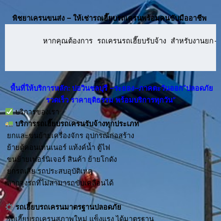
พิชยาเครนขนส่ง – ให้เช่ารถเฮี๊ยบรถเครนพร้อมคนขับมืออาชีพ
      หากคุณต้องการ รถเครนรถเฮี๊ยบรับจ้าง สำหรับงานยก-ย้
พื้นที่ให้บริการหลัก: บ่อวินชลบุรี –ระยอง–ภาคตะวันออก“ปลอดภัย
รวดเร็ว ราคายุติธรรม พร้อมบริการทุกวัน”
บริการของเรา
บริการ
รถเฮี๊ยบรถเครนรับจ้าง
ทุกประเภท
ยกและขนย้ายเครื่องจักร อุปกรณ์ก่อสร้าง
ย้ายตู้คอนเทนเนอร์ แท้งค์น้ำ ตู้ไฟ
ขนย้ายเฟอร์นิเจอร์ สินค้า ย้ายโกดัง
ยกรถเสีย รถประสบอุบัติเหตุ
ลากจูงรถที่ไม่สามารถขับเคลื่อนได้
รถเฮี๊ยบรถเครนมาตรฐานปลอดภัย
รถเฮี๊ยบรถเครนสภาพใหม่ แข็งแรง ได้มาตรฐาน