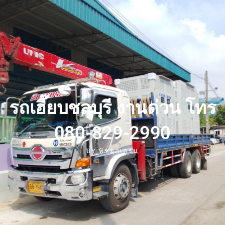
รถเฮี๊ยบชลบุรี งานด่วน โทร
080-829-2990
BY
พิชยาเครน