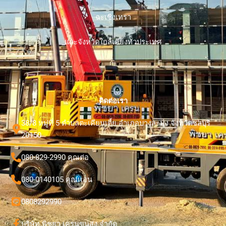
ฉะเชิงเทรา
และจังหวัดใกล้เคียงทั่วประเทศ
ติดต่อเรา
38/8 หมู่ที่ 5 ตำบลตะเคียนเตี้ย อำเภอบางละมุง จังหวัดชลบุรี
20150
080-829-2990 คุณต่อ
080-0140105 คุณเเอน
0808292990
บริษัท พิชยา เครนขนส่ง จำกัด