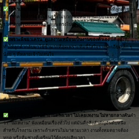
ทีมนี้เข้าหน้างานแล้วจะไม่ทำให้งานวุ่นวาย
ราคาเหมาะสม ไม่เว่อร์ ไม่บวกเพิ่มภายหลัง
อีกเหตุผลที่ลูกค้าชอบ
คือ “ราคาแฟร์”ไม่คิดเกินจริงไม่บวกเพิ่มหน้างานแบบไม่มีเหตุผล แจ้ง
ราคาตามรูปแบบงานจริงและตรงไปตรงมา
เพราะพิชยาเครน ‘ดูแลงานเหมือนเป็นงานของตัวเอง
’นี่คือสิ่งที่
ทำให้ลูกค้ากลับมาใช้ซ้ำมากที่สุดเพราะทีมนี้ใส่ใจรายละเอียดเล็ก ๆ
น้อย ๆ ที่หลายเจ้าไม่สนใจ
เช่น เช็กสลิงก่อนยกทุกครั้ง / คุมองศาการยก / ไม่ยกไวเกินไป / ไม่
ฝืนยกถ้ารู้สึกเสี่ยง / ให้คำแนะนำลูกค้าอย่างจริงใจ
คือ “ทำงานแบบมีใจ” ไม่ใช่แค่รับงานแล้วไปให้จบ ๆนี่แหละคือเหตุผล
ที่บริษัทต่าง ๆ ไว้ใจเสมอมา
เพราะพิชยาเครนทำงานตรงเวลา ไม่เคยเทงาน ไม่หายกลางคัน
คำ
ว่า “ไม่เทงาน” ฟังเหมือนเรื่องทั่วไป แต่มันคือสิ่งสำคัญอันดับหนึ่ง
สำหรับโรงงาน เพราะถ้าเครนไม่มาตามเวลา งานทั้งหมดอาจต้อง
หยุด หรือทีมช่างที่เตรียมไว้ต้องรอเสียเวลา