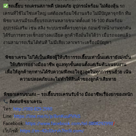
รถเฮี๊ยบ รถเครนสภาพดี ปลอดภัย อุปกรณ์พร้อม ไม่ต้องลุ้น
รถ
เครนที่ใช้ไม่ใช่แค่ใหญ่ แต่ต้องพร้อมใช้งานจริง ไม่มีปัญหาจุกจิก ทีม
พิชยาเครนมีรถเฮี๊ยบรถเครนหลายขนาดตั้งแต่ 16-100 ตันพร้อม
อุปกรณ์เสริม เช่น สลิง ระบบเซฟตี้ครบทุกจุด ก่อนเข้าหน้างานทุกคัน
ได้รับการตรวจเช็กอย่างละเอียด ลูกค้าจึงมั่นใจได้ว่า เมื่อรถจอดแล้ว
งานสามารถเริ่มได้ทันที ไม่มีเสียเวลาเพราะเครื่องมีปัญหา
พิชยาเครน ไม่ได้เป็นเพียงผู้ให้บริการรถเฮี๊ยบเท่านั้นแต่เรายังมุ่งมั่น
ให้บริการอย่างมืออาชีพ ดูแลทุกขั้นตอนตั้งแต่เริ่มต้นจนจบงาน
เพื่อให้ลูกค้าทุกท่านได้รับความพึงพอใจสูงสุดในทุกการขนย้าย เน้น
ความปลอดภัยและไม่ทำให้สินค้าของลูกค้าเสียหาย
พิชยาเครนขนส่ง – รถเฮี๊ยบรถเครนรับจ้าง มืออาชีพเรื่องยกของหนัก
ติดต่อพิชยาเครน
โทร:
http://080-829-2990
Line:
https://line.me/ti/p/8vnKuuPVNS
Facebook:
https://www.facebook.com/tel.0808292990
/
เว็บไซต์:
https://xn--42cl0crvh7hn5i.com/