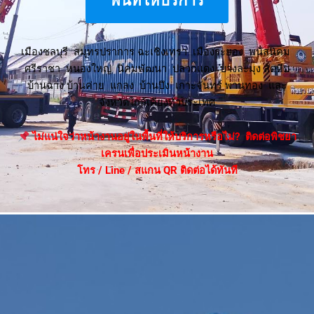
พื้นที่ให้บริการ
เมืองชลบุรี สมุทรปราการ ฉะเชิงเทรา เมืองระยอง พนัสนิคม
ศรีราชา หนองใหญ่ นิคมพัฒนา ปลวกแดง บางละมุง สัตหีบ
บ้านฉาง บ้านค่าย แกลง บ้านบึง เกาะจันทร์ พานทอง และ
จังหวัดใกล้เคียงทั่วประเทศ
ไม่แน่ใจว่าหน้างานอยู่ในพื้นที่ให้บริการหรือไม่? ติดต่อพิชยา
เครนเพื่อประเมินหน้างาน
โทร / Line / สแกน QR ติดต่อได้ทันที