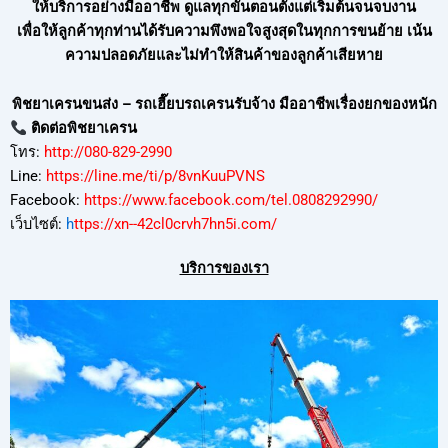
ให้บริการอย่างมืออาชีพ ดูแลทุกขั้นตอนตั้งแต่เริ่มต้นจนจบงาน
เพื่อให้ลูกค้าทุกท่านได้รับความพึงพอใจสูงสุดในทุกการขนย้าย เน้น
ความปลอดภัยและไม่ทำให้สินค้าของลูกค้าเสียหาย
พิชยาเครนขนส่ง – รถเฮี๊ยบรถเครนรับจ้าง มืออาชีพเรื่องยกของหนัก
ติดต่อพิชยาเครน
โทร:
http://080-829-2990
Line:
https://line.me/ti/p/8vnKuuPVNS
Facebook:
https://www.facebook.com/tel.0808292990/
เว็บไซต์:
h
ttps://xn--42cl0crvh7hn5i.com/
บริการของเรา