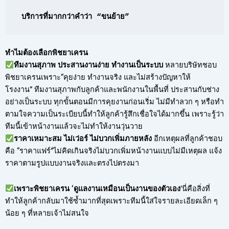
บริการที่มากกว่าคำว่า “ขนย้าย”
ทำไมต้องเลือกพิชยาเครน
ทีมงานสุภาพ ประสานงานง่าย ทำงานเป็นระบบ
หลายบริษัทชอบ
พิชยาเครนเพราะ“คุยง่าย ทำงานจริง และไม่สร้างปัญหาให้
โรงงาน” ทีมงานสุภาพกับลูกค้าและพนักงานในพื้นที่ ประสานกับช่าง
อย่างเป็นระบบ ทุกขั้นตอนมีการคุยงานก่อนเริ่ม ไม่มีทำลวก ๆ หรือทำ
ตามใจความเป็นระเบียบนี้ทำให้ลูกค้ารู้สึกเชื่อใจได้มากขึ้น เพราะรู้ว่า
ทีมนี้เข้าหน้างานแล้วจะไม่ทำให้งานวุ่นวาย
ราคาเหมาะสม ไม่เว่อร์ ไม่บวกเพิ่มภายหลัง
อีกเหตุผลที่ลูกค้าชอบ
คือ “ราคาแฟร์”ไม่คิดเกินจริงไม่บวกเพิ่มหน้างานแบบไม่มีเหตุผล แจ้ง
ราคาตามรูปแบบงานจริงและตรงไปตรงมา
เพราะพิชยาเครน ‘ดูแลงานเหมือนเป็นงานของตัวเอง
’นี่คือสิ่งที่
ทำให้ลูกค้ากลับมาใช้ซ้ำมากที่สุดเพราะทีมนี้ใส่ใจรายละเอียดเล็ก ๆ
น้อย ๆ ที่หลายเจ้าไม่สนใจ