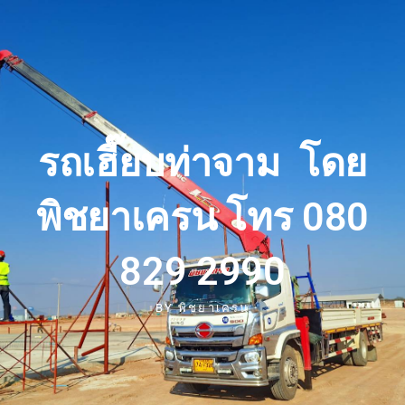
รถเฮี๊ยบท่าจาม โดย
พิชยาเครน โทร 080
829 2990
BY
พิชยาเครน