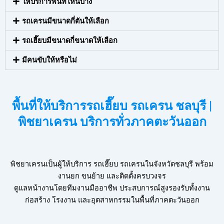
ให้บริการพื้นที่ไหนบ้าง
รถเครนมีขนาดกี่ตันให้เลือก
รถเฮี๊ยบมีขนาดกี่ขนาดให้เลือก
มีคนขับให้หรือไม่
พื้นที่ให้บริการรถเฮี๊ยบ รถเครน ชลบุรี |
พิชยาเครน บริการทั่วภาคตะวันออก
พิชยาเครนเป็นผู้ให้บริการ รถเฮี๊ยบ รถเครนในจังหวัดชลบุรี พร้อม
งานยก ขนย้าย และติดตั้งครบวงจร
ดูแลหน้างานโดยทีมงานมืออาชีพ ประสบการณ์สูงรองรับทั้งงาน
ก่อสร้าง โรงงาน และอุตสาหกรรมในพื้นที่ภาคตะวันออก