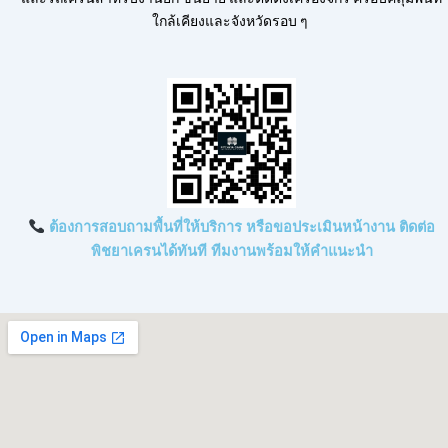
ใกล้เคียงและจังหวัดรอบ ๆ
ต้องการสอบถามพื้นที่ให้บริการ หรือขอประเมินหน้างาน ติดต่อ
พิชยาเครนได้ทันที ทีมงานพร้อมให้คำแนะนำ