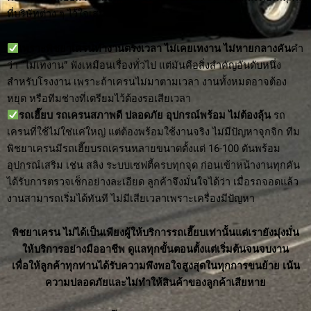
ที่บริษัทต่าง ๆ ไว้ใจเสมอมา
เพราะพิชยาเครนทำงานตรงเวลา ไม่เคยเทงาน ไม่หายกลางคัน
คำ
ว่า “ไม่เทงาน” ฟังเหมือนเรื่องทั่วไป แต่มันคือสิ่งสำคัญอันดับหนึ่ง
สำหรับโรงงาน เพราะถ้าเครนไม่มาตามเวลา งานทั้งหมดอาจต้อง
หยุด หรือทีมช่างที่เตรียมไว้ต้องรอเสียเวลา
รถเฮี๊ยบ รถเครนสภาพดี ปลอดภัย อุปกรณ์พร้อม ไม่ต้องลุ้น
รถ
เครนที่ใช้ไม่ใช่แค่ใหญ่ แต่ต้องพร้อมใช้งานจริง ไม่มีปัญหาจุกจิก ทีม
พิชยาเครนมีรถเฮี๊ยบรถเครนหลายขนาดตั้งแต่ 16-100 ตันพร้อม
อุปกรณ์เสริม เช่น สลิง ระบบเซฟตี้ครบทุกจุด ก่อนเข้าหน้างานทุกคัน
ได้รับการตรวจเช็กอย่างละเอียด ลูกค้าจึงมั่นใจได้ว่า เมื่อรถจอดแล้ว
งานสามารถเริ่มได้ทันที ไม่มีเสียเวลาเพราะเครื่องมีปัญหา
พิชยาเครน ไม่ได้เป็นเพียงผู้ให้บริการรถเฮี๊ยบเท่านั้นแต่เรายังมุ่งมั่น
ให้บริการอย่างมืออาชีพ ดูแลทุกขั้นตอนตั้งแต่เริ่มต้นจนจบงาน
เพื่อให้ลูกค้าทุกท่านได้รับความพึงพอใจสูงสุดในทุกการขนย้าย เน้น
ความปลอดภัยและไม่ทำให้สินค้าของลูกค้าเสียหาย