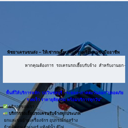
พิชยาเครนขนส่ง – ให้เช่ารถเฮี๊ยบรถเครนพร้อมคนขับมืออาชีพ
      หากคุณต้องการ รถเครนรถเฮี๊ยบรับจ้าง สำหรับงานยก-ย้
พื้นที่ให้บริการหลัก: บ่อวินชลบุรี –ระยอง–ภาคตะวันออก“ปลอดภัย
รวดเร็ว ราคายุติธรรม พร้อมบริการทุกวัน”
บริการของเรา
บริการ
รถเฮี๊ยบรถเครนรับจ้าง
ทุกประเภท
ยกและขนย้ายเครื่องจักร อุปกรณ์ก่อสร้าง
ย้ายตู้คอนเทนเนอร์ แท้งค์น้ำ ตู้ไฟ