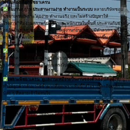
ทำไมต้องเลือกพิชยาเครน
ทีมงานสุภาพ ประสานงานง่าย ทำงานเป็นระบบ
หลายบริษัทชอบ
พิชยาเครนเพราะ“คุยง่าย ทำงานจริง และไม่สร้างปัญหาให้
โรงงาน” ทีมงานสุภาพกับลูกค้าและพนักงานในพื้นที่ ประสานกับช่าง
อย่างเป็นระบบ ทุกขั้นตอนมีการคุยงานก่อนเริ่ม ไม่มีทำลวก ๆ หรือทำ
ตามใจความเป็นระเบียบนี้ทำให้ลูกค้ารู้สึกเชื่อใจได้มากขึ้น เพราะรู้ว่า
ทีมนี้เข้าหน้างานแล้วจะไม่ทำให้งานวุ่นวาย
ราคาเหมาะสม ไม่เว่อร์ ไม่บวกเพิ่มภายหลัง
อีกเหตุผลที่ลูกค้าชอบ
คือ “ราคาแฟร์”ไม่คิดเกินจริงไม่บวกเพิ่มหน้างานแบบไม่มีเหตุผล แจ้ง
ราคาตามรูปแบบงานจริงและตรงไปตรงมา
เพราะพิชยาเครน ‘ดูแลงานเหมือนเป็นงานของตัวเอง
’นี่คือสิ่งที่
ทำให้ลูกค้ากลับมาใช้ซ้ำมากที่สุดเพราะทีมนี้ใส่ใจรายละเอียดเล็ก ๆ
น้อย ๆ ที่หลายเจ้าไม่สนใจ
เช่น เช็กสลิงก่อนยกทุกครั้ง / คุมองศาการยก / ไม่ยกไวเกินไป / ไม่
ฝืนยกถ้ารู้สึกเสี่ยง / ให้คำแนะนำลูกค้าอย่างจริงใจ
คือ “ทำงานแบบมีใจ” ไม่ใช่แค่รับงานแล้วไปให้จบ ๆนี่แหละคือเหตุผล