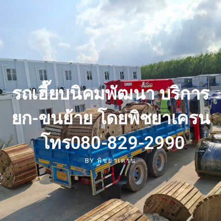
รถเฮี๊ยบนิคมพัฒนา บริการ
ยก-ขนย้าย โดยพิชยาเครน
โทร080-829-2990
BY
พิชยาเครน