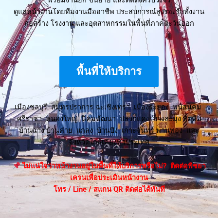
พร้อมงานยก ขนย้าย และติดตั้งครบวงจร
ดูแลหน้างานโดยทีมงานมืออาชีพ ประสบการณ์สูงรองรับทั้งงาน
ก่อสร้าง โรงงาน และอุตสาหกรรมในพื้นที่ภาคตะวันออก
พื้นที่ให้บริการ
เมืองชลบุรี สมุทรปราการ ฉะเชิงเทรา เมืองระยอง พนัสนิคม
ศรีราชา หนองใหญ่ นิคมพัฒนา ปลวกแดง บางละมุง สัตหีบ
บ้านฉาง บ้านค่าย แกลง บ้านบึง เกาะจันทร์ พานทอง และ
จังหวัดใกล้เคียงทั่วประเทศ
ไม่แน่ใจว่าหน้างานอยู่ในพื้นที่ให้บริการหรือไม่? ติดต่อพิชยา
เครนเพื่อประเมินหน้างาน
โทร / Line / สแกน QR ติดต่อได้ทันที