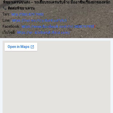
พิชยาเครนขนส่ง – รถเฮี๊ยบรถเครนรับจ้าง มืออาชีพเรื่องยกของหนัก
ติดต่อพิชยาเครน
โทร:
http://080-829-2990
Line:
https://line.me/ti/p/8vnKuuPVNS
Facebook:
https://www.facebook.com/tel.0808292990
/
เว็บไซต์:
https://xn--42cl0crvh7hn5i.com/