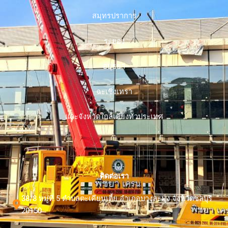
สมุทรปราการ
ระยอง
อยุธยา
ฉะเชิงเทรา
และจังหวัดใกล้เคียงทั่วประเทศ
ติดต่อเรา
38/8 หมู่ที่ 5 ตำบลตะเคียนเตี้ย อำเภอบางละมุง จังหวัดชลบุรี
20150