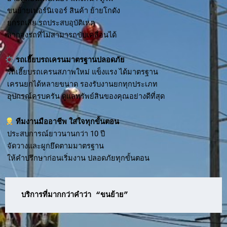
ขนย้ายเฟอร์นิเจอร์ สินค้า ย้ายโกดัง
ยกรถเสีย รถประสบอุบัติเหตุ
ลากจูงรถที่ไม่สามารถขับเคลื่อนได้
รถเฮี๊ยบรถเครนมาตรฐานปลอดภัย
รถเฮี๊ยบรถเครนสภาพใหม่ แข็งแรง ได้มาตรฐาน
เครนยกได้หลายขนาด รองรับงานยกทุกประเภท
อุปกรณ์ครบครัน ดูแลทรัพย์สินของคุณอย่างดีที่สุด
ทีมงานมืออาชีพ ใส่ใจทุกขั้นตอน
ประสบการณ์ยาวนานกว่า 10 ปี
จัดวางและผูกยึดตามมาตรฐาน
ให้คำปรึกษาก่อนเริ่มงาน ปลอดภัยทุกขั้นตอน
บริการที่มากกว่าคำว่า “ขนย้าย”