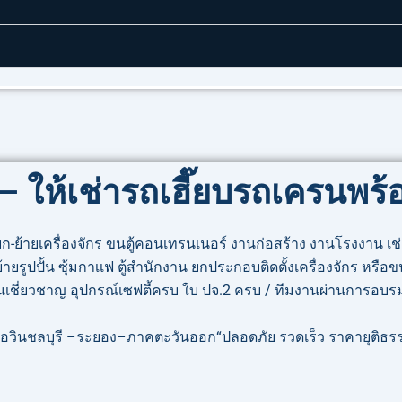
– ให้เช่ารถเฮี๊ยบรถเครนพร
ก-ย้ายเครื่องจักร ขนตู้คอนเทรนเนอร์ งานก่อสร้าง งานโรงงาน 
ปปั้น ซุ้มกาเเฟ ตู้สำนักงาน ยกประกอบติดตั้งเครื่องจักร หรือข
เชี่ยวชาญ อุปกรณ์เซฟตี้ครบ ใบ ปจ.2 ครบ / ทีมงานผ่านการอบรมเ
: บ่อวินชลบุรี –ระยอง–ภาคตะวันออก“ปลอดภัย รวดเร็ว ราคายุติธร