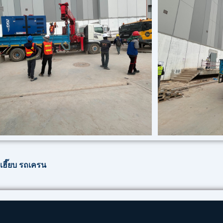
ฮี๊ยบ รถเครน