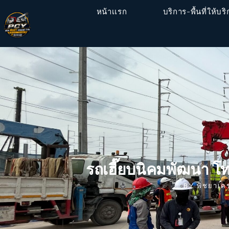
หน้าเเรก
บริการ-พื้นที่ให้บร
รถเฮี๊ยบนิคมพัฒนา 
BY
พิชยาเค