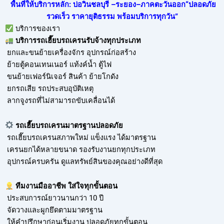
พื้นที่ให้บริการหลัก: บ่อวินชลบุรี –ระยอง–ภาคตะวันออก“ปลอดภัย
รวดเร็ว ราคายุติธรรม พร้อมบริการทุกวัน”
บริการของเรา
บริการ
รถเฮี๊ยบรถเครนรับจ้าง
ทุกประเภท
ยกและขนย้ายเครื่องจักร อุปกรณ์ก่อสร้าง
ย้ายตู้คอนเทนเนอร์ แท้งค์น้ำ ตู้ไฟ
ขนย้ายเฟอร์นิเจอร์ สินค้า ย้ายโกดัง
ยกรถเสีย รถประสบอุบัติเหตุ
ลากจูงรถที่ไม่สามารถขับเคลื่อนได้
รถเฮี๊ยบรถเครนมาตรฐานปลอดภัย
รถเฮี๊ยบรถเครนสภาพใหม่ แข็งแรง ได้มาตรฐาน
เครนยกได้หลายขนาด รองรับงานยกทุกประเภท
อุปกรณ์ครบครัน ดูแลทรัพย์สินของคุณอย่างดีที่สุด
ทีมงานมืออาชีพ ใส่ใจทุกขั้นตอน
ประสบการณ์ยาวนานกว่า 10 ปี
จัดวางและผูกยึดตามมาตรฐาน
ให้คำปรึกษาก่อนเริ่มงาน ปลอดภัยทุกขั้นตอน