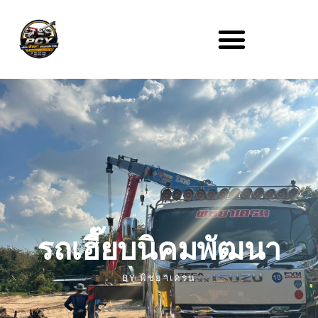
รถเฮี๊ยบนิคมพัฒนา
BY
พิชยาเครน