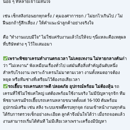
น้อย ๆ ที่หลายเจ้าไม่สนใจ
เช่น เช็กสลิงก่อนยกทุกครั้ง / คุมองศาการยก / ไม่ยกไวเกินไป / ไม่
ฝืนยกถ้ารู้สึกเสี่ยง / ให้คำแนะนำลูกค้าอย่างจริงใจ
คือ “ทำงานแบบมีใจ” ไม่ใช่แค่รับงานแล้วไปให้จบ ๆนี่แหละคือเหตุผล
ที่บริษัทต่าง ๆ ไว้ใจเสมอมา
เพราะพิชยาเครนทำงานตรงเวลา ไม่เคยเทงาน ไม่หายกลางคัน
คำ
ว่า “ไม่เทงาน” ฟังเหมือนเรื่องทั่วไป แต่มันคือสิ่งสำคัญอันดับหนึ่ง
สำหรับโรงงาน เพราะถ้าเครนไม่มาตามเวลา งานทั้งหมดอาจต้อง
หยุด หรือทีมช่างที่เตรียมไว้ต้องรอเสียเวลา
รถเฮี๊ยบ รถเครนสภาพดี ปลอดภัย อุปกรณ์พร้อม ไม่ต้องลุ้น
รถ
เครนที่ใช้ไม่ใช่แค่ใหญ่ แต่ต้องพร้อมใช้งานจริง ไม่มีปัญหาจุกจิก ทีม
พิชยาเครนมีรถเฮี๊ยบรถเครนหลายขนาดตั้งแต่ 16-100 ตันพร้อม
อุปกรณ์เสริม เช่น สลิง ระบบเซฟตี้ครบทุกจุด ก่อนเข้าหน้างานทุกคัน
ได้รับการตรวจเช็กอย่างละเอียด ลูกค้าจึงมั่นใจได้ว่า เมื่อรถจอดแล้ว
งานสามารถเริ่มได้ทันที ไม่มีเสียเวลาเพราะเครื่องมีปัญหา