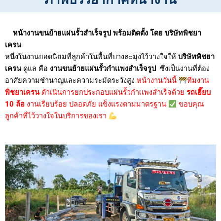
หน้างานขนย้ายแผ่นรั้วสำเร็จรูป พร้อมติดตั้ง โดย บริษัทพิชยา
เครน
หนึ่งในงานยอดนิยมที่ลูกค้าในพื้นที่บางละมุงไว้วางใจให้
บริษัทพิชยา
เครน
ดูแล คือ
งานขนย้ายแผ่นรั้วกำเเพงสำเร็จรูป
ซึ่งเป็นงานที่ต้อง
อาศัยความชำนาญและความระมัดระวังสูง
หน้างานวันนี้
ทีมงาน
พิชยาเครน
ดำเนินการยกประกอบแผ่นรั้วกำเเพงสำเร็จด้วย
รถเฮี๊ยบ
10 ล้อ
งานเรียบร้อย ปลอดภัย แข็งแรงตามมาตรฐาน
ขอบคุณ
ลูกค้าที่ไว้วางใจในบริการของเรา