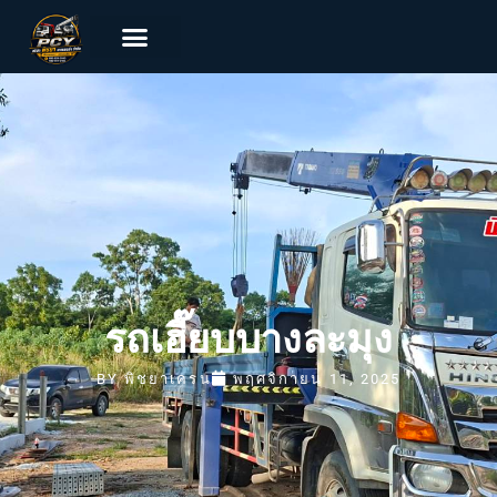
รถเฮี๊ยบบางละมุง
BY
พิชยาเครน
พฤศจิกายน 11, 2025