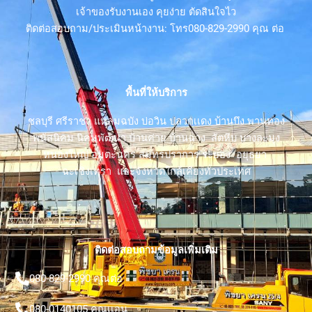
เจ้าของรับงานเอง คุยง่าย ตัดสินใจไว
ติดต่อสอบถาม/ประเมินหน้างาน: โทร080-829-2990 คุณ ต่อ
พื้นที่ให้บริการ
ชลบุรี ศรีราชา แหลมฉบัง บ่อวิน ปลวกเเดง บ้านบึง พานทอง
พนัสนิคม นิคมพัฒนา บ้านค่าย บ้านฉาง สัตหีบ บางละมุง
หนองใหญ่ อมตะนคร สมุทรปราการ ระยอง อยุธยา
ฉะเชิงเทรา และจังหวัดใกล้เคียงทั่วประเทศ
ติดต่อสอบถามข้อมูลเพิ่มเติม
080-829-2990 คุณต่อ
080-0140105 คุณเเอน