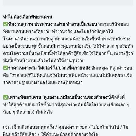
ทำไมต้องเลือกพิชยาเครน
ทีมงานสุภาพ ประสานงานง่าย ทำงานเป็นระบบ
หลายบริษัทชอบ
พิชยาเครนเพราะ“คุยง่าย ทำงานจริง และไม่สร้างปัญหาให้
โรงงาน” ทีมงานสุภาพกับลูกค้าและพนักงานในพื้นที่ ประสานกับช่าง
อย่างเป็นระบบ ทุกขั้นตอนมีการคุยงานก่อนเริ่ม ไม่มีทำลวก ๆ หรือทำ
ตามใจความเป็นระเบียบนี้ทำให้ลูกค้ารู้สึกเชื่อใจได้มากขึ้น เพราะรู้ว่า
ทีมนี้เข้าหน้างานแล้วจะไม่ทำให้งานวุ่นวาย
ราคาเหมาะสม ไม่เว่อร์ ไม่บวกเพิ่มภายหลัง
อีกเหตุผลที่ลูกค้าชอบ
คือ “ราคาแฟร์”ไม่คิดเกินจริงไม่บวกเพิ่มหน้างานแบบไม่มีเหตุผล แจ้ง
ราคาตามรูปแบบงานจริงและตรงไปตรงมา
เพราะพิชยาเครน ‘ดูแลงานเหมือนเป็นงานของตัวเอง
’นี่คือสิ่งที่
ทำให้ลูกค้ากลับมาใช้ซ้ำมากที่สุดเพราะทีมนี้ใส่ใจรายละเอียดเล็ก ๆ
น้อย ๆ ที่หลายเจ้าไม่สนใจ
เช่น เช็กสลิงก่อนยกทุกครั้ง / คุมองศาการยก / ไม่ยกไวเกินไป / ไม่
ฝืนยกถ้ารู้สึกเสี่ยง / ให้คำแนะนำลูกค้าอย่างจริงใจ