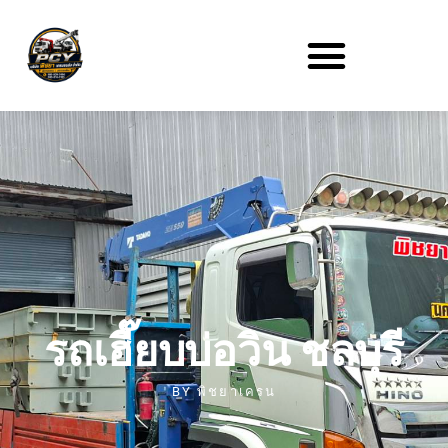
รถเฮี๊ยบบ่อวิน ชลบุรี
BY
พิชยาเครน