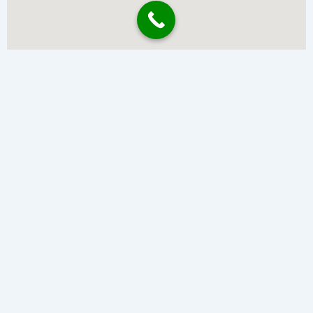
งวนลิขสิทธิ์ © 2568 บริษัท พิชยา เครนขนส่ง จำกัด. 38/8 ม.5 ตำบล