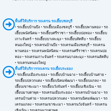
พื้นที่ให้บริการ รถเครน รถเฮี๊ยบชลบุรี
• รถเฮี๊ยบบ้านบึง • รถเฮี๊ยบเมืองชลบุรี • รถเฮี๊ยบพานทอง • รถ
เฮี๊ยบพนัสนิคม • รถเฮี๊ยบศรีราชา • รถเฮี๊ยบบ่อทอง • รถเฮี๊ยบ
เกาะจันทร์ • รถเฮี๊ยบบางละมุง • รถเฮี๊ยบสัตหีบ • รถเฮี๊ยบ
หนองใหญ่ • รถเครนบ้านบึง • รถเครนเมืองชลบุรี • รถเครน
พานทอง • รถเครนพนัสนิคม • รถเครนศรีราชา • รถเครนบ่อ
ทอง • รถเครนเกาะจันทร์ • รถเครนบางละมุง • รถเครนสัตหีบ
• รถเครนหนองใหญ่
พื้นที่ให้บริการรถเครน รถเฮี้ยบระยอง
• รถเฮี๊ยบเมืองระยอง • รถเฮี๊ยบบ้านฉาง • รถเฮี๊ยบบ้านค่าย •
รถเฮี๊ยบปลวกแดง • รถเฮี๊ยบนิคมพัฒนา • รถเฮี๊ยบแกลง • รถ
เฮี๊ยบเขาชะเมา • รถเฮี๊ยบวังจันทร์ • รถเฮี๊ยบเชิงเนิน • รถ
เฮี๊ยบมาบตาพุด • รถเครนเมืองระยอง • รถเครนบ้านฉาง • รถ
เครนบ้านค่าย • รถเครนปลวกแดง • รถเครนนิคมพัฒนา • รถ
เครนแกลง • รถเครนเขาชะเมา • รถเครนวังจันทร์ • รถเครน
เชิงเนิน • รถเครนมาบตาพุด