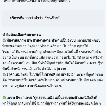
ให้คำปรึกษาก่อนเริ่มงาน ปลอดภัยทุกขั้นตอน
บริการที่มากกว่าคำว่า “ขนย้าย”
ทำไมต้องเลือกพิชยาเครน
ทีมงานสุภาพ ประสานงานง่าย ทำงานเป็นระบบ
หลายบริษัทชอบ
พิชยาเครนเพราะ“คุยง่าย ทำงานจริง และไม่สร้างปัญหาให้
โรงงาน” ทีมงานสุภาพกับลูกค้าและพนักงานในพื้นที่ ประสานกับช่าง
อย่างเป็นระบบ ทุกขั้นตอนมีการคุยงานก่อนเริ่ม ไม่มีทำลวก ๆ หรือทำ
ตามใจความเป็นระเบียบนี้ทำให้ลูกค้ารู้สึกเชื่อใจได้มากขึ้น เพราะรู้ว่า
ทีมนี้เข้าหน้างานแล้วจะไม่ทำให้งานวุ่นวาย
ราคาเหมาะสม ไม่เว่อร์ ไม่บวกเพิ่มภายหลัง
อีกเหตุผลที่ลูกค้าชอบ
คือ “ราคาแฟร์”ไม่คิดเกินจริงไม่บวกเพิ่มหน้างานแบบไม่มีเหตุผล แจ้ง
ราคาตามรูปแบบงานจริงและตรงไปตรงมา
เพราะพิชยาเครน ‘ดูแลงานเหมือนเป็นงานของตัวเอง
’นี่คือสิ่งที่
ทำให้ลูกค้ากลับมาใช้ซ้ำมากที่สุดเพราะทีมนี้ใส่ใจรายละเอียดเล็ก ๆ