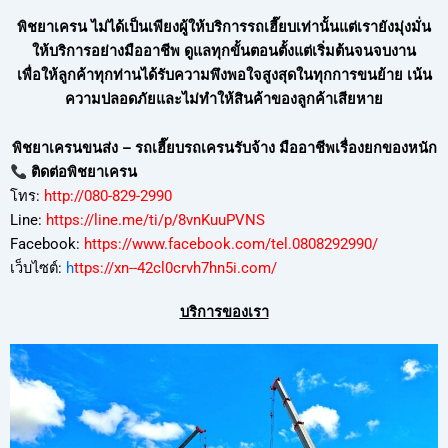
พิชยาเครน ไม่ได้เป็นเพียงผู้ให้บริการรถเฮี๊ยบเท่านั้นแต่เรายังมุ่งมั่น
ให้บริการอย่างมืออาชีพ ดูแลทุกขั้นตอนตั้งแต่เริ่มต้นจนจบงาน
เพื่อให้ลูกค้าทุกท่านได้รับความพึงพอใจสูงสุดในทุกการขนย้าย เน้น
ความปลอดภัยและไม่ทำให้สินค้าของลูกค้าเสียหาย
พิชยาเครนขนส่ง – รถเฮี๊ยบรถเครนรับจ้าง มืออาชีพเรื่องยกของหนัก
ติดต่อพิชยาเครน
โทร:
http://080-829-2990
Line:
https://line.me/ti/p/8vnKuuPVNS
Facebook:
https://www.facebook.com/tel.0808292990/
เว็บไซต์:
h
ttps://xn--42cl0crvh7hn5i.com/
บริการของเรา