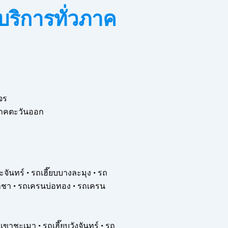
 บริการทั่วภาค
จร
ภาคตะวันออก
าะจันทร์ • รถเฮี๊ยบบางละมุง • รถ
ราชา • รถเครนบ่อทอง • รถเครน
เขาชะเมา • รถเฮี๊ยบวังจันทร์ • รถ