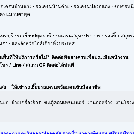
ง • รถเครนบ้านฉาง • รถเครนบ้านค่าย • รถเครนปลวกแดง • รถเครน
รถเครนมาบตาพุด
นนนทบุรี • รถเฮี๊ยบปทุมธานี • รถเครนสมุทรปราการ • รถเฮี๊ยบสมุ
รา • และจังหวัดใกล้เคียงทั่วประเทศ
นพื้นที่ให้บริการหรือไม่? ติดต่อพิชยาเครนเพื่อประเมินหน้างาน
โทร / Line / สแกน QR ติดต่อได้ทันที
่ง – ให้เช่ารถเฮี๊ยบรถเครนพร้อมคนขับมืออาชีพ
ยก-ย้ายเครื่องจักร ขนตู้คอนเทรนเนอร์ งานก่อสร้าง งานโรงง
 –ระยอง–ภาคตะวันออก“ปลอดภัย รวดเร็ว ราคายุติธรรม พร้อมบริการ