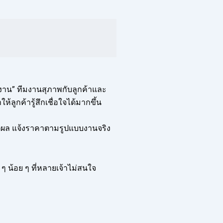
งาน” ทีมงานสุภาพกับลูกค้าและ
ลูกค้ารู้สึกเชื่อใจได้มากขึ้น
หตุผล แจ้งราคาตามรูปแบบงานจริง
ก ๆ น้อย ๆ ที่หลายเจ้าไม่สนใจ