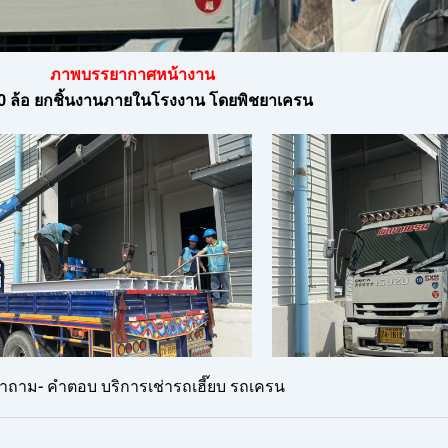
ภาพบรรยากาศหน้างาน
 10 ล้อ ยกชิ้นงานภายในโรงงาน โดยพิชยาเครน
ถาม- คำตอบ บริการเช่ารถเฮี๊ยบ รถเครน