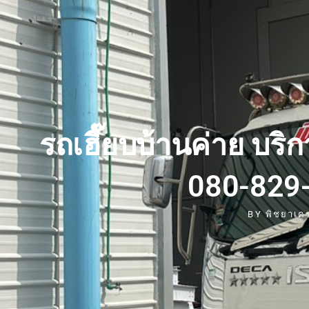
รถเฮี๊ยบบ้านค่าย บร
080-829
BY
พิชยาเค