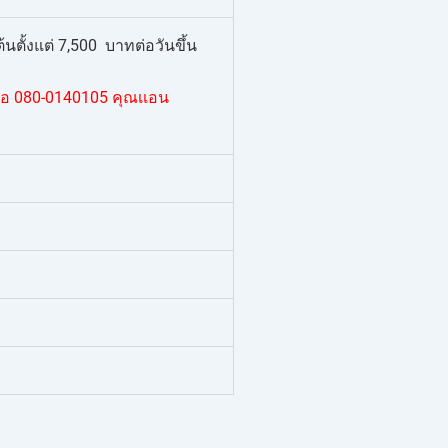
ตั้งแต่ 7,500 บาทต่อวันขึ้น
่อ 080-0140105 คุณเเอน