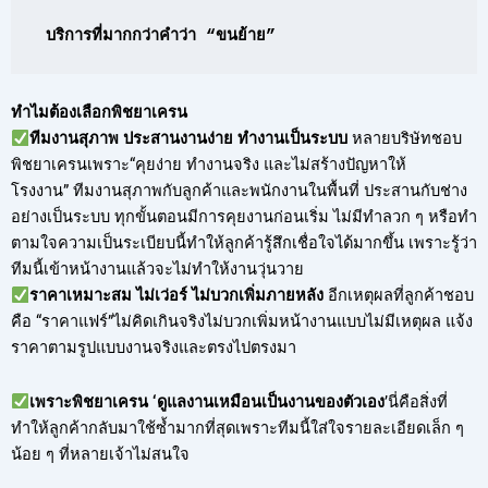
บริการที่มากกว่าคำว่า “ขนย้าย”
ทำไมต้องเลือกพิชยาเครน
ทีมงานสุภาพ ประสานงานง่าย ทำงานเป็นระบบ
หลายบริษัทชอบ
พิชยาเครนเพราะ“คุยง่าย ทำงานจริง และไม่สร้างปัญหาให้
โรงงาน” ทีมงานสุภาพกับลูกค้าและพนักงานในพื้นที่ ประสานกับช่าง
อย่างเป็นระบบ ทุกขั้นตอนมีการคุยงานก่อนเริ่ม ไม่มีทำลวก ๆ หรือทำ
ตามใจความเป็นระเบียบนี้ทำให้ลูกค้ารู้สึกเชื่อใจได้มากขึ้น เพราะรู้ว่า
ทีมนี้เข้าหน้างานแล้วจะไม่ทำให้งานวุ่นวาย
ราคาเหมาะสม ไม่เว่อร์ ไม่บวกเพิ่มภายหลัง
อีกเหตุผลที่ลูกค้าชอบ
คือ “ราคาแฟร์”ไม่คิดเกินจริงไม่บวกเพิ่มหน้างานแบบไม่มีเหตุผล แจ้ง
ราคาตามรูปแบบงานจริงและตรงไปตรงมา
เพราะพิชยาเครน ‘ดูแลงานเหมือนเป็นงานของตัวเอง
’นี่คือสิ่งที่
ทำให้ลูกค้ากลับมาใช้ซ้ำมากที่สุดเพราะทีมนี้ใส่ใจรายละเอียดเล็ก ๆ
น้อย ๆ ที่หลายเจ้าไม่สนใจ