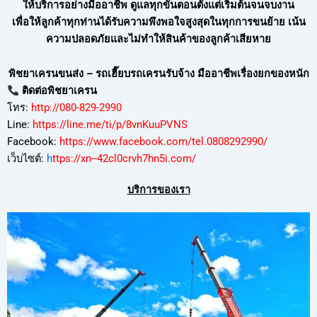
ให้บริการอย่างมืออาชีพ ดูแลทุกขั้นตอนตั้งแต่เริ่มต้นจนจบงาน
เพื่อให้ลูกค้าทุกท่านได้รับความพึงพอใจสูงสุดในทุกการขนย้าย เน้น
ความปลอดภัยและไม่ทำให้สินค้าของลูกค้าเสียหาย
พิชยาเครนขนส่ง – รถเฮี๊ยบรถเครนรับจ้าง มืออาชีพเรื่องยกของหนัก
ติดต่อพิชยาเครน
โทร:
http://080-829-2990
Line:
https://line.me/ti/p/8vnKuuPVNS
Facebook:
https://www.facebook.com/tel.0808292990/
เว็บไซต์:
h
ttps://xn--42cl0crvh7hn5i.com/
บริการของเรา