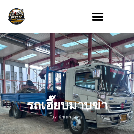
รถเฮี๊ยบมาบข่า
BY
พิชยาเครน