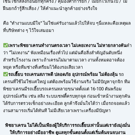
เช่น เช็กสลิงก่อนยกทุกครั้ง / คุมองศาการยก / ไม่ยกไวเกินไป / ไม่
ฝืนยกถ้ารู้สึกเสี่ยง / ให้คำแนะนำลูกค้าอย่างจริงใจ
คือ “ทำงานแบบมีใจ” ไม่ใช่แค่รับงานแล้วไปให้จบ ๆนี่แหละคือเหตุผล
ที่บริษัทต่าง ๆ ไว้ใจเสมอมา
เพราะพิชยาเครนทำงานตรงเวลา ไม่เคยเทงาน ไม่หายกลางคัน
คำ
ว่า “ไม่เทงาน” ฟังเหมือนเรื่องทั่วไป แต่มันคือสิ่งสำคัญอันดับหนึ่ง
สำหรับโรงงาน เพราะถ้าเครนไม่มาตามเวลา งานทั้งหมดอาจต้อง
หยุด หรือทีมช่างที่เตรียมไว้ต้องรอเสียเวลา
รถเฮี๊ยบ รถเครนสภาพดี ปลอดภัย อุปกรณ์พร้อม ไม่ต้องลุ้น
รถ
เครนที่ใช้ไม่ใช่แค่ใหญ่ แต่ต้องพร้อมใช้งานจริง ไม่มีปัญหาจุกจิก ทีม
พิชยาเครนมีรถเฮี๊ยบรถเครนหลายขนาดตั้งแต่ 16-100 ตันพร้อม
อุปกรณ์เสริม เช่น สลิง ระบบเซฟตี้ครบทุกจุด ก่อนเข้าหน้างานทุกคัน
ได้รับการตรวจเช็กอย่างละเอียด ลูกค้าจึงมั่นใจได้ว่า เมื่อรถจอดแล้ว
งานสามารถเริ่มได้ทันที ไม่มีเสียเวลาเพราะเครื่องมีปัญหา
พิชยาเครน ไม่ได้เป็นเพียงผู้ให้บริการรถเฮี๊ยบเท่านั้นแต่เรายังมุ่งมั่น
ให้บริการอย่างมืออาชีพ ดูแลทุกขั้นตอนตั้งแต่เริ่มต้นจนจบงาน