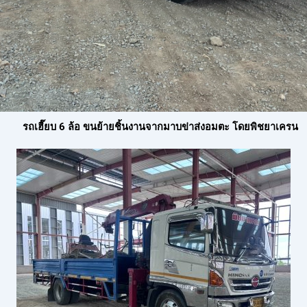
รถเฮี๊ยบ 6 ล้อ ขนย้ายชิ้นงานจากมาบข่าส่งอมตะ โดยพิชยาเครน