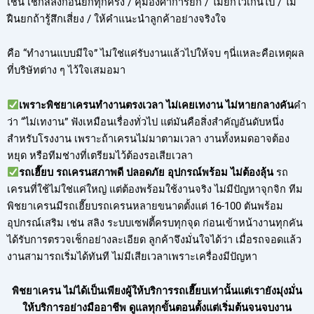
เช่น เช็กสลิงก่อนยกทุกครั้ง / คุมองศาการยก / ไม่ยกไวเกินไป / ไม่
ฝืนยกถ้ารู้สึกเสี่ยง / ให้คำแนะนำลูกค้าอย่างจริงใจ
คือ “ทำงานแบบมีใจ” ไม่ใช่แค่รับงานแล้วไปให้จบ ๆนี่แหละคือเหตุผล
ที่บริษัทต่าง ๆ ไว้ใจเสมอมา
เพราะพิชยาเครนทำงานตรงเวลา ไม่เคยเทงาน ไม่หายกลางคัน
คำ
ว่า “ไม่เทงาน” ฟังเหมือนเรื่องทั่วไป แต่มันคือสิ่งสำคัญอันดับหนึ่ง
สำหรับโรงงาน เพราะถ้าเครนไม่มาตามเวลา งานทั้งหมดอาจต้อง
หยุด หรือทีมช่างที่เตรียมไว้ต้องรอเสียเวลา
รถเฮี๊ยบ รถเครนสภาพดี ปลอดภัย อุปกรณ์พร้อม ไม่ต้องลุ้น
รถ
เครนที่ใช้ไม่ใช่แค่ใหญ่ แต่ต้องพร้อมใช้งานจริง ไม่มีปัญหาจุกจิก ทีม
พิชยาเครนมีรถเฮี๊ยบรถเครนหลายขนาดตั้งแต่ 16-100 ตันพร้อม
อุปกรณ์เสริม เช่น สลิง ระบบเซฟตี้ครบทุกจุด ก่อนเข้าหน้างานทุกคัน
ได้รับการตรวจเช็กอย่างละเอียด ลูกค้าจึงมั่นใจได้ว่า เมื่อรถจอดแล้ว
งานสามารถเริ่มได้ทันที ไม่มีเสียเวลาเพราะเครื่องมีปัญหา
พิชยาเครน ไม่ได้เป็นเพียงผู้ให้บริการรถเฮี๊ยบเท่านั้นแต่เรายังมุ่งมั่น
ให้บริการอย่างมืออาชีพ ดูแลทุกขั้นตอนตั้งแต่เริ่มต้นจนจบงาน