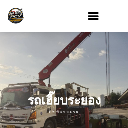
รถเฮี๊ยบระยอง
BY
พิชยาเครน