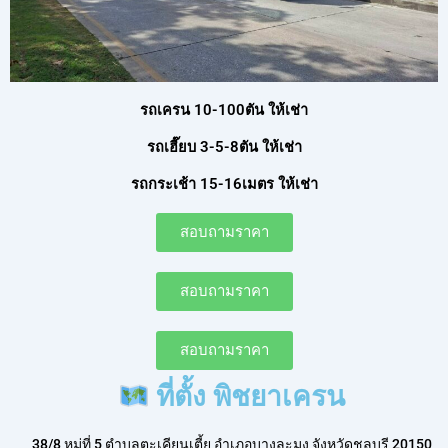
รถเครน 10-100ตัน ให้เช่า
รถเฮี๊ยบ 3-5-8ตัน ให้เช่า
รถกระเช้า 15-16เมตร ให้เช่า
สอบถามราคา
สอบถามราคา
สอบถามราคา
ที่ตั้ง พิชยาเครน
38/8 หมู่ที่ 5 ตำบลตะเคียนเตี้ย อำเภอบางละมุง จังหวัดชลบุรี 20150