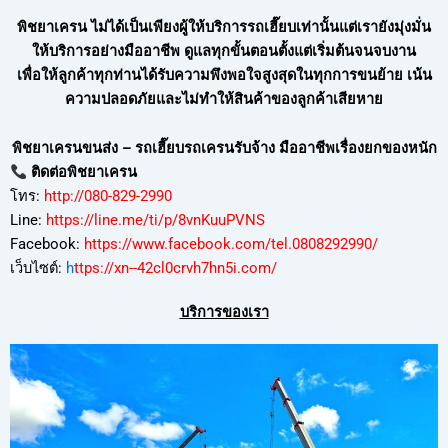
พิชยาเครน ไม่ได้เป็นเพียงผู้ให้บริการรถเฮี๊ยบเท่านั้นแต่เรายังมุ่งมั่น
ให้บริการอย่างมืออาชีพ ดูแลทุกขั้นตอนตั้งแต่เริ่มต้นจนจบงาน
เพื่อให้ลูกค้าทุกท่านได้รับความพึงพอใจสูงสุดในทุกการขนย้าย เน้น
ความปลอดภัยและไม่ทำให้สินค้าของลูกค้าเสียหาย
พิชยาเครนขนส่ง – รถเฮี๊ยบรถเครนรับจ้าง มืออาชีพเรื่องยกของหนัก
ติดต่อพิชยาเครน
โทร:
http://080-829-2990
Line:
https://line.me/ti/p/8vnKuuPVNS
Facebook:
https://www.facebook.com/tel.0808292990/
เว็บไซต์:
h
ttps://xn--42cl0crvh7hn5i.com/
บริการของเรา