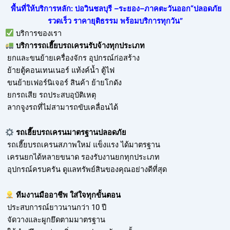
พื้นที่ให้บริการหลัก: บ่อวินชลบุรี –ระยอง–ภาคตะวันออก“ปลอดภัย
รวดเร็ว ราคายุติธรรม พร้อมบริการทุกวัน”
บริการของเรา
บริการ
รถเฮี๊ยบรถเครนรับจ้าง
ทุกประเภท
ยกและขนย้ายเครื่องจักร อุปกรณ์ก่อสร้าง
ย้ายตู้คอนเทนเนอร์ แท้งค์น้ำ ตู้ไฟ
ขนย้ายเฟอร์นิเจอร์ สินค้า ย้ายโกดัง
ยกรถเสีย รถประสบอุบัติเหตุ
ลากจูงรถที่ไม่สามารถขับเคลื่อนได้
รถเฮี๊ยบรถเครนมาตรฐานปลอดภัย
รถเฮี๊ยบรถเครนสภาพใหม่ แข็งแรง ได้มาตรฐาน
เครนยกได้หลายขนาด รองรับงานยกทุกประเภท
อุปกรณ์ครบครัน ดูแลทรัพย์สินของคุณอย่างดีที่สุด
ทีมงานมืออาชีพ ใส่ใจทุกขั้นตอน
ประสบการณ์ยาวนานกว่า 10 ปี
จัดวางและผูกยึดตามมาตรฐาน