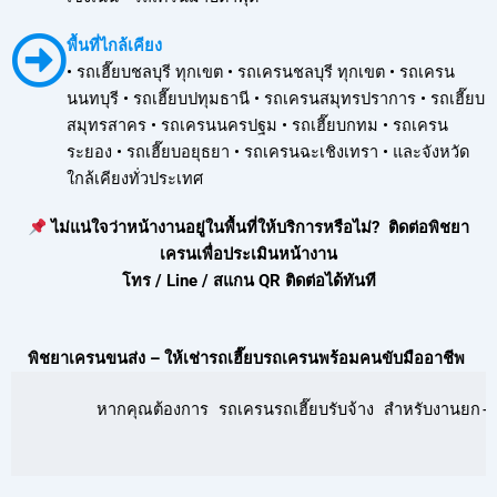
พื้นที่ไกล้เคียง
• รถเฮี๊ยบชลบุรี ทุกเขต • รถเครนชลบุรี ทุกเขต • รถเครน
นนทบุรี • รถเฮี๊ยบปทุมธานี • รถเครนสมุทรปราการ • รถเฮี๊ยบ
สมุทรสาคร • รถเครนนครปฐม • รถเฮี๊ยบกทม • รถเครน
ระยอง • รถเฮี๊ยบอยุธยา • รถเครนฉะเชิงเทรา • และจังหวัด
ใกล้เคียงทั่วประเทศ
ไม่แน่ใจว่าหน้างานอยู่ในพื้นที่ให้บริการหรือไม่? ติดต่อพิชยา
เครนเพื่อประเมินหน้างาน
โทร / Line / สแกน QR ติดต่อได้ทันที
พิชยาเครนขนส่ง – ให้เช่ารถเฮี๊ยบรถเครนพร้อมคนขับมืออาชีพ
      หากคุณต้องการ รถเครนรถเฮี๊ยบรับจ้าง สำหรับงานยก-ย้