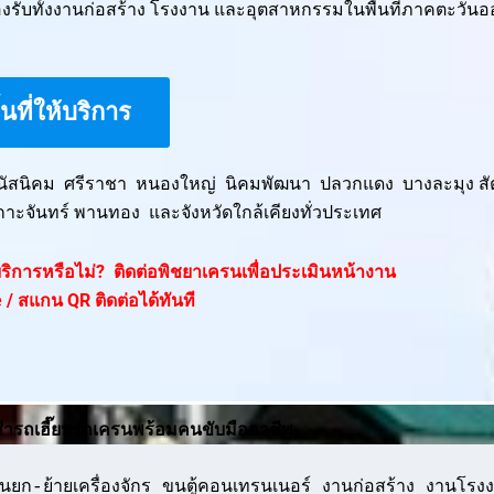
รับทั้งงานก่อสร้าง โรงงาน และอุตสาหกรรมในพื้นที่ภาคตะวันอ
ื้นที่ให้บริการ
พนัสนิคม ศรีราชา หนองใหญ่ นิคมพัฒนา ปลวกแดง บางละมุง สั
กาะจันทร์ พานทอง และจังหวัดใกล้เคียงทั่วประเทศ
ห้บริการหรือไม่? ติดต่อพิชยาเครนเพื่อประเมินหน้างาน
 / สแกน QR ติดต่อได้ทันที
ช่ารถเฮี๊ยบรถเครนพร้อมคนขับมืออาชีพ
ยก-ย้ายเครื่องจักร ขนตู้คอนเทรนเนอร์ งานก่อสร้าง งานโรงง