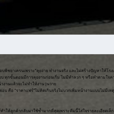
อบพิชยาเครนเพราะ“คุยง่าย ทำงานจริง และไม่สร้างปัญหาให้โรง
บบ ทุกขั้นตอนมีการคุยงานก่อนเริ่ม ไม่มีทำลวก ๆ หรือทำตามใจค
้าหน้างานแล้วจะไม่ทำให้งานวุ่นวาย
้าชอบ คือ “ราคาแฟร์”ไม่คิดเกินจริงไม่บวกเพิ่มหน้างานแบบไม่มีเห
่งที่ทำให้ลูกค้ากลับมาใช้ซ้ำมากที่สุดเพราะทีมนี้ใส่ใจรายละเอียดเล็ก 