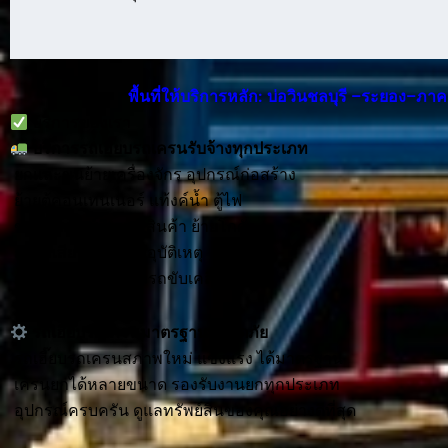
พื้นที่ให้บริการหลัก: บ่อวินชลบุรี –ระยอง–ภ
บริการของเรา
บริการ
รถเฮี๊ยบรถเครนรับจ้าง
ทุกประเภท
ยกและขนย้ายเครื่องจักร อุปกรณ์ก่อสร้าง
ย้ายตู้คอนเทนเนอร์ แท้งค์น้ำ ตู้ไฟ
ขนย้ายเฟอร์นิเจอร์ สินค้า ย้ายโกดัง
ยกรถเสีย รถประสบอุบัติเหตุ
ลากจูงรถที่ไม่สามารถขับเคลื่อนได้
รถเฮี๊ยบรถเครนมาตรฐานปลอดภัย
รถเฮี๊ยบรถเครนสภาพใหม่ แข็งแรง ได้มาตรฐาน
เครนยกได้หลายขนาด รองรับงานยกทุกประเภท
อุปกรณ์ครบครัน ดูแลทรัพย์สินของคุณอย่างดีที่สุด