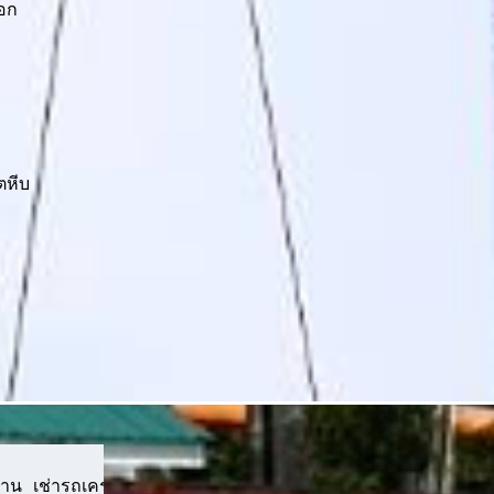
อก
ตหีบ
าน เช่ารถเครนงานเทคอนกรีต ยกเหล็กเส้น เหล็กคาน ยกเหล็กง