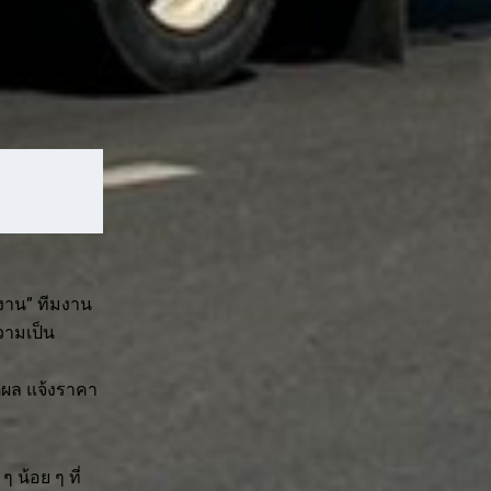
งาน” ทีมงาน
วามเป็น
ตุผล แจ้งราคา
ๆ น้อย ๆ ที่