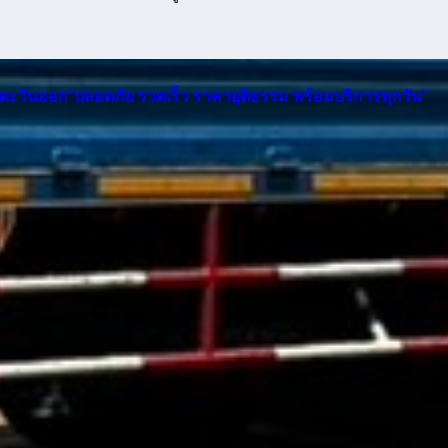
าคตะวันออก“ปลอดภัย รวดเร็ว ราคายุติธรรม พร้อมบริการทุกวัน”