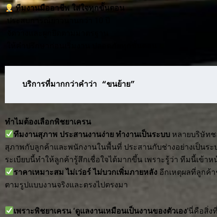
ทีมงานมืออาชีพ ใส่ใจทุกขั้นตอน
ประสบการณ์ยาวนานกว่า 10 ปี
จัดวางและผูกยึดตามมาตรฐาน
ให้คำปรึกษาก่อนเริ่มงาน ปลอดภัยทุกขั้นตอน
บริการที่มากกว่าคำว่า “ขนย้าย”
ทำไมต้องเลือกพิชยาเครน
ทีมงานสุภาพ ประสานงานง่าย ทำงานเป็นระบบ
หลายบริษัทช
สุภาพกับลูกค้าและพนักงานในพื้นที่ ประสานกับช่างอย่างเป็นระ
ระเบียบนี้ทำให้ลูกค้ารู้สึกเชื่อใจได้มากขึ้น เพราะรู้ว่า ทีมนี้เข
ราคาเหมาะสม ไม่เว่อร์ ไม่บวกเพิ่มภายหลัง
อีกเหตุผลที่ลูกค
ตามรูปแบบงานจริงและตรงไปตรงมา
เพราะพิชยาเครน ‘ดูแลงานเหมือนเป็นงานของตัวเอง
’นี่คือสิ