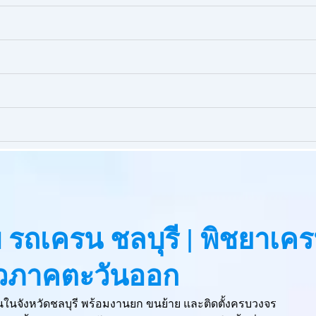
๊ยบ รถเครน ชลบุรี | พิชยาเค
ั่วภาคตะวันออก
ครนในจังหวัดชลบุรี พร้อมงานยก ขนย้าย และติดตั้งครบวงจร