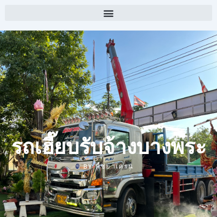
รถเฮี๊ยบรับจ้างบางพระ
BY
พิชยาเครน