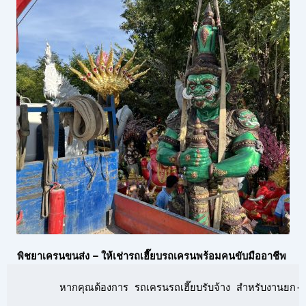
พิชยาเครนขนส่ง – ให้เช่ารถเฮี๊ยบรถเครนพร้อมคนขับมืออาชีพ
      หากคุณต้องการ รถเครนรถเฮี๊ยบรับจ้าง สำหรับงานยก-ย้