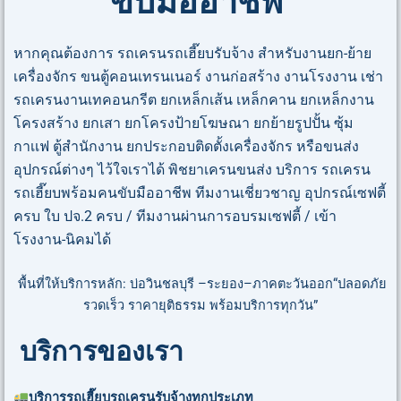
ขับมืออาชีพ
หากคุณต้องการ รถเครนรถเฮี๊ยบรับจ้าง สำหรับงานยก-ย้าย
เครื่องจักร ขนตู้คอนเทรนเนอร์ งานก่อสร้าง งานโรงงาน เช่า
รถเครนงานเทคอนกรีต ยกเหล็กเส้น เหล็กคาน ยกเหล็กงาน
โครงสร้าง ยกเสา ยกโครงป้ายโฆษณา ยกย้ายรูปปั้น ซุ้ม
กาเเฟ ตู้สำนักงาน ยกประกอบติดตั้งเครื่องจักร หรือขนส่ง
อุปกรณ์ต่างๆ ไว้ใจเราได้ พิชยาเครนขนส่ง บริการ รถเครน
รถเฮี๊ยบพร้อมคนขับมืออาชีพ ทีมงานเชี่ยวชาญ อุปกรณ์เซฟตี้
ครบ ใบ ปจ.2 ครบ / ทีมงานผ่านการอบรมเซฟตี้ / เข้า
โรงงาน-นิคมได้
พื้นที่ให้บริการหลัก: บ่อวินชลบุรี –ระยอง–ภาคตะวันออก“ปลอดภัย
รวดเร็ว ราคายุติธรรม พร้อมบริการทุกวัน”
บริการของเรา
บริการ
รถเฮี๊ยบรถเครนรับจ้าง
ทุกประเภท