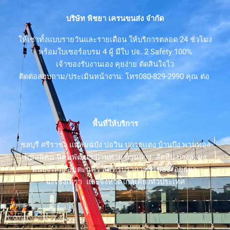
บริษัท พิชยา เครนขนส่ง จำกัด
ให้เช่าทั้งแบบรายวันและรายเดือน ให้บริการตลอด 24 ชั่วโมง
พร้อมใบเซอร์อบรม 4 ผู้ มีใบ ปจ. 2 Safety 100%
เจ้าของรับงานเอง คุยง่าย ตัดสินใจไว
ติดต่อสอบถาม/ประเมินหน้างาน: โทร080-829-2990 คุณ ต่อ
พื้นที่ให้บริการ
ชลบุรี ศรีราชา แหลมฉบัง บ่อวิน ปลวกเเดง บ้านบึง พานทอง
พนัสนิคม นิคมพัฒนา บ้านค่าย บ้านฉาง สัตหีบ บางละมุง
หนองใหญ่ อมตะนคร สมุทรปราการ ระยอง อยุธยา
ฉะเชิงเทรา และจังหวัดใกล้เคียงทั่วประเทศ