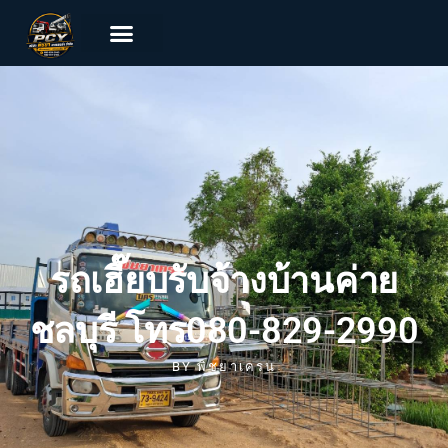
รถเฮี๊ยบรับจ้างบ้านค่าย
ชลบุรี โทร080-829-2990
BY
พิชยาเครน