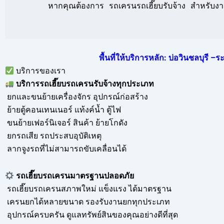
      หากคุณต้องการ รถเครนรถเฮี๊ยบรับจ้าง สำหรับงาน
พื้นที่ให้บริการหลัก: บ่อวินชลบุรี
บริการของเรา
บริการ
รถเฮี๊ยบรถเครนรับจ้าง
ทุกประเภท
ยกและขนย้ายเครื่องจักร อุปกรณ์ก่อสร้าง
ย้ายตู้คอนเทนเนอร์ แท้งค์น้ำ ตู้ไฟ
ขนย้ายเฟอร์นิเจอร์ สินค้า ย้ายโกดัง
ยกรถเสีย รถประสบอุบัติเหตุ
ลากจูงรถที่ไม่สามารถขับเคลื่อนได้
รถเฮี๊ยบรถเครนมาตรฐานปลอดภัย
รถเฮี๊ยบรถเครนสภาพใหม่ แข็งแรง ได้มาตรฐาน
เครนยกได้หลายขนาด รองรับงานยกทุกประเภท
อุปกรณ์ครบครัน ดูแลทรัพย์สินของคุณอย่างดีที่สุด