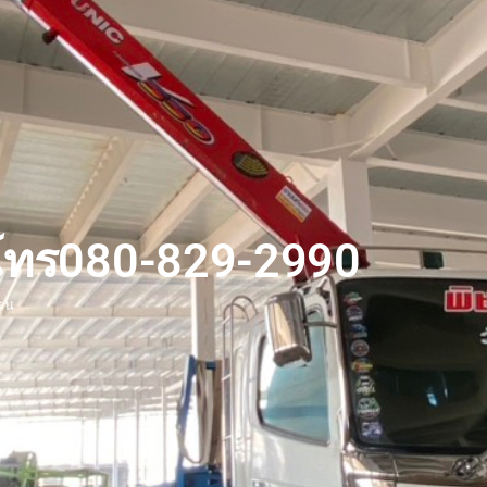
ึง โทร080-829-2990
รน