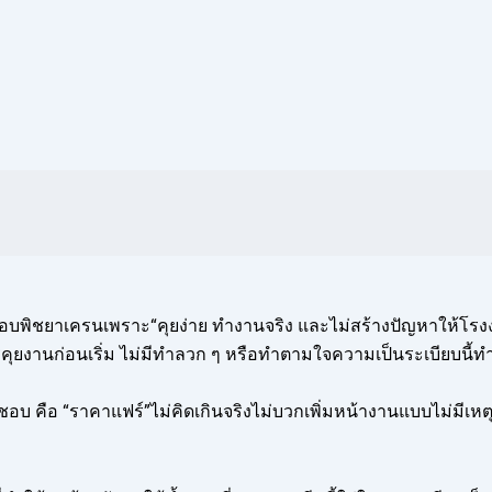
อบพิชยาเครนเพราะ“คุยง่าย ทำงานจริง และไม่สร้างปัญหาให้โรง
ุยงานก่อนเริ่ม ไม่มีทำลวก ๆ หรือทำตามใจความเป็นระเบียบนี้ทำให้
้าชอบ คือ “ราคาแฟร์”ไม่คิดเกินจริงไม่บวกเพิ่มหน้างานแบบไม่มีเ