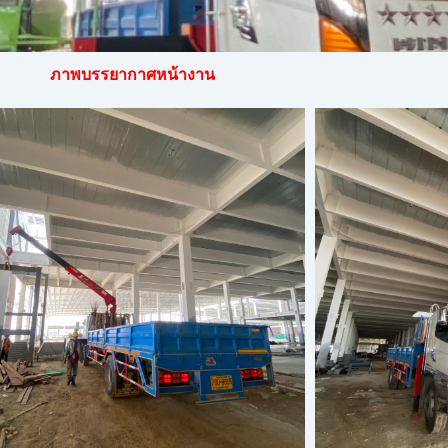
ภาพบรรยากาศหน้างาน