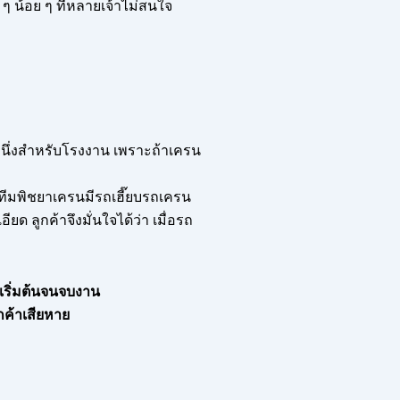
ก ๆ น้อย ๆ ที่หลายเจ้าไม่สนใจ
ับหนึ่งสำหรับโรงงาน เพราะถ้าเครน
ก ทีมพิชยาเครนมีรถเฮี๊ยบรถเครน
ด ลูกค้าจึงมั่นใจได้ว่า เมื่อรถ
ต่เริ่มต้นจนจบงาน
กค้าเสียหาย