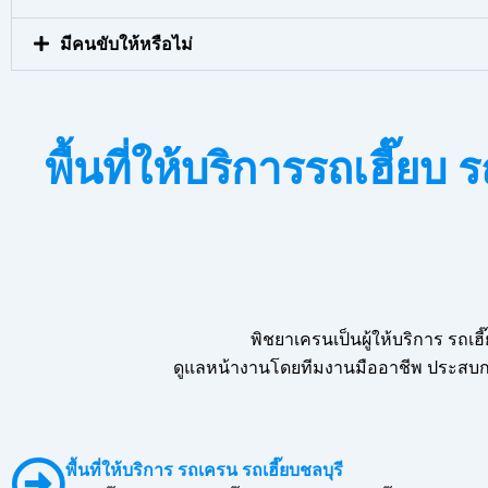
มีคนขับให้หรือไม่
พื้นที่ให้บริการรถเฮี๊ยบ
พิชยาเครนเป็นผู้ให้บริการ รถเ
ดูแลหน้างานโดยทีมงานมืออาชีพ ประสบกา
พื้นที่ให้บริการ รถเครน รถเฮี๊ยบชลบุรี