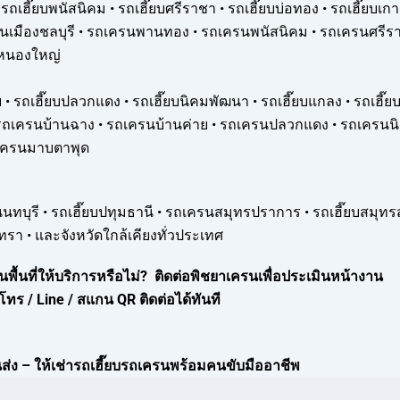
• รถเฮี๊ยบพนัสนิคม • รถเฮี๊ยบศรีราชา • รถเฮี๊ยบบ่อทอง • รถเฮี๊ยบเก
ถเครนเมืองชลบุรี • รถเครนพานทอง • รถเครนพนัสนิคม • รถเครนศรี
นหนองใหญ่
ย • รถเฮี๊ยบปลวกแดง • รถเฮี๊ยบนิคมพัฒนา • รถเฮี๊ยบแกลง • รถเฮี๊ยบ
ง • รถเครนบ้านฉาง • รถเครนบ้านค่าย • รถเครนปลวกแดง • รถเครน
รถเครนมาบตาพุด
นนนทบุรี • รถเฮี๊ยบปทุมธานี • รถเครนสมุทรปราการ • รถเฮี๊ยบสมุ
รา • และจังหวัดใกล้เคียงทั่วประเทศ
นพื้นที่ให้บริการหรือไม่? ติดต่อพิชยาเครนเพื่อประเมินหน้างาน
โทร / Line / สแกน QR ติดต่อได้ทันที
่ง – ให้เช่ารถเฮี๊ยบรถเครนพร้อมคนขับมืออาชีพ