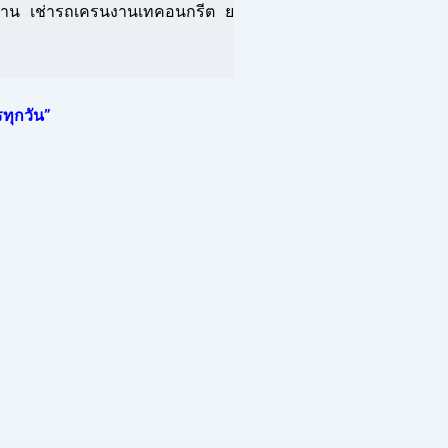
าน เช่ารถเครนงานเทคอนกรีต ยกเหล็กเส้น เหล็กคาน ยกเหล็กง
ทุกวัน”