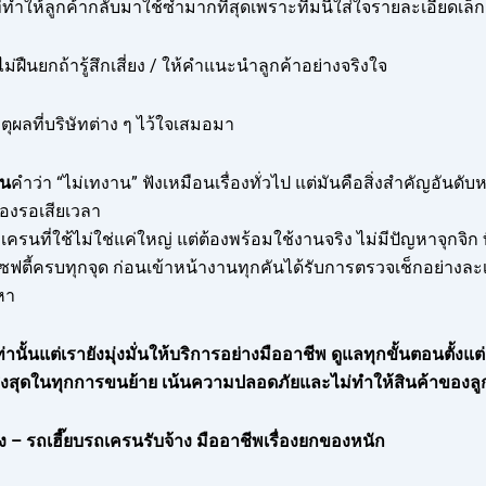
่งที่ทำให้ลูกค้ากลับมาใช้ซ้ำมากที่สุดเพราะทีมนี้ใส่ใจรายละเอียดเล็
ม่ฝืนยกถ้ารู้สึกเสี่ยง / ให้คำแนะนำลูกค้าอย่างจริงใจ
ุผลที่บริษัทต่าง ๆ ไว้ใจเสมอมา
ัน
คำว่า “ไม่เทงาน” ฟังเหมือนเรื่องทั่วไป แต่มันคือสิ่งสำคัญอันด
้องรอเสียเวลา
เครนที่ใช้ไม่ใช่แค่ใหญ่ แต่ต้องพร้อมใช้งานจริง ไม่มีปัญหาจุกจิ
ตี้ครบทุกจุด ก่อนเข้าหน้างานทุกคันได้รับการตรวจเช็กอย่างละเอีย
หา
ท่านั้นแต่เรายังมุ่งมั่นให้บริการอย่างมืออาชีพ ดูแลทุกขั้นตอนตั้งแ
จสูงสุดในทุกการขนย้าย เน้นความปลอดภัยและไม่ทำให้สินค้าของลู
 – รถเฮี๊ยบรถเครนรับจ้าง มืออาชีพเรื่องยกของหนัก