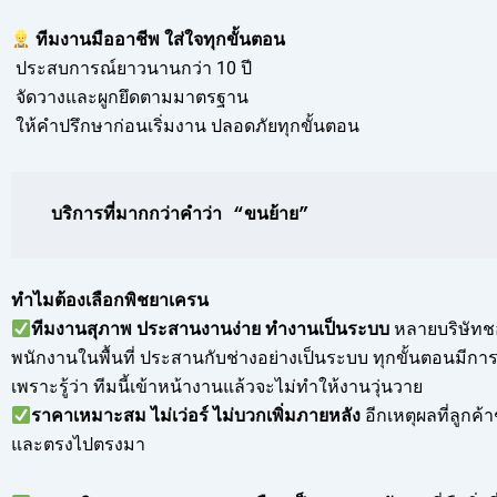
ทีมงานมืออาชีพ ใส่ใจทุกขั้นตอน
ประสบการณ์ยาวนานกว่า 10 ปี
จัดวางและผูกยึดตามมาตรฐาน
ให้คำปรึกษาก่อนเริ่มงาน ปลอดภัยทุกขั้นตอน
บริการที่มากกว่าคำว่า “ขนย้าย”
ทำไมต้องเลือกพิชยาเครน
ทีมงานสุภาพ ประสานงานง่าย ทำงานเป็นระบบ
หลายบริษัทช
พนักงานในพื้นที่ ประสานกับช่างอย่างเป็นระบบ ทุกขั้นตอนมีการค
เพราะรู้ว่า ทีมนี้เข้าหน้างานแล้วจะไม่ทำให้งานวุ่นวาย
ราคาเหมาะสม ไม่เว่อร์ ไม่บวกเพิ่มภายหลัง
อีกเหตุผลที่ลูกค
และตรงไปตรงมา