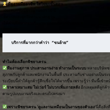
ทีมงานมืออาชีพ ใส่ใจทุกขั้นตอน
ประสบการณ์ยาวนานกว่า 10 ปี
จัดวางและผูกยึดตามมาตรฐาน
ให้คำปรึกษาก่อนเริ่มงาน ปลอดภัยทุกขั้นตอน
บริการที่มากกว่าคำว่า “ขนย้าย”
ทำไมต้องเลือกพิชยาเครน
ทีมงานสุภาพ ประสานงานง่าย ทำงานเป็นระบบ
หลายบริษัทช
สุภาพกับลูกค้าและพนักงานในพื้นที่ ประสานกับช่างอย่างเป็นระ
ระเบียบนี้ทำให้ลูกค้ารู้สึกเชื่อใจได้มากขึ้น เพราะรู้ว่า ทีมนี้เข
ราคาเหมาะสม ไม่เว่อร์ ไม่บวกเพิ่มภายหลัง
อีกเหตุผลที่ลูกค
ตามรูปแบบงานจริงและตรงไปตรงมา
เพราะพิชยาเครน ‘ดูแลงานเหมือนเป็นงานของตัวเอง
’นี่คือสิ