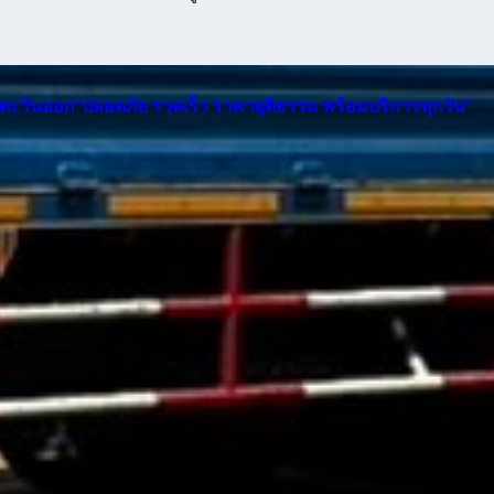
าคตะวันออก“ปลอดภัย รวดเร็ว ราคายุติธรรม พร้อมบริการทุกวัน”