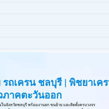
๊ยบ รถเครน ชลบุรี | พิชยาเค
ั่วภาคตะวันออก
ครนในจังหวัดชลบุรี พร้อมงานยก ขนย้าย และติดตั้งครบวงจร