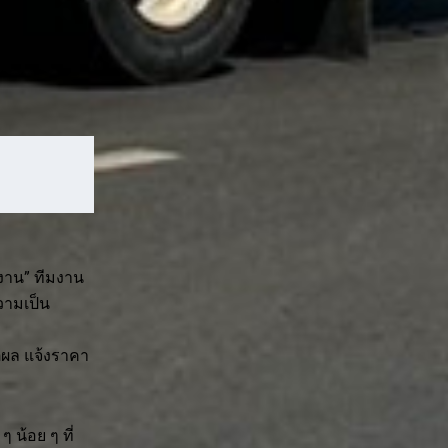
งาน” ทีมงาน
วามเป็น
ตุผล แจ้งราคา
ๆ น้อย ๆ ที่