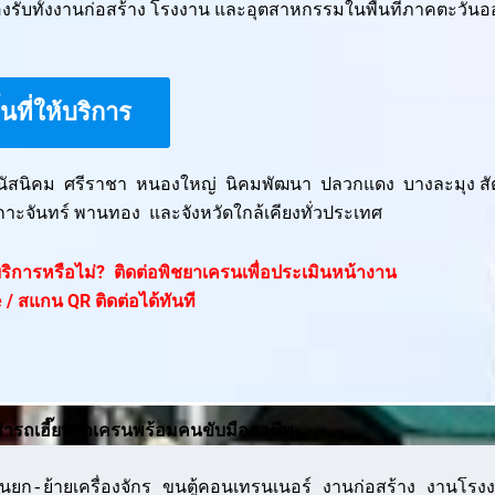
รับทั้งงานก่อสร้าง โรงงาน และอุตสาหกรรมในพื้นที่ภาคตะวันอ
ื้นที่ให้บริการ
พนัสนิคม ศรีราชา หนองใหญ่ นิคมพัฒนา ปลวกแดง บางละมุง สั
กาะจันทร์ พานทอง และจังหวัดใกล้เคียงทั่วประเทศ
ห้บริการหรือไม่? ติดต่อพิชยาเครนเพื่อประเมินหน้างาน
 / สแกน QR ติดต่อได้ทันที
ช่ารถเฮี๊ยบรถเครนพร้อมคนขับมืออาชีพ
ยก-ย้ายเครื่องจักร ขนตู้คอนเทรนเนอร์ งานก่อสร้าง งานโรงง