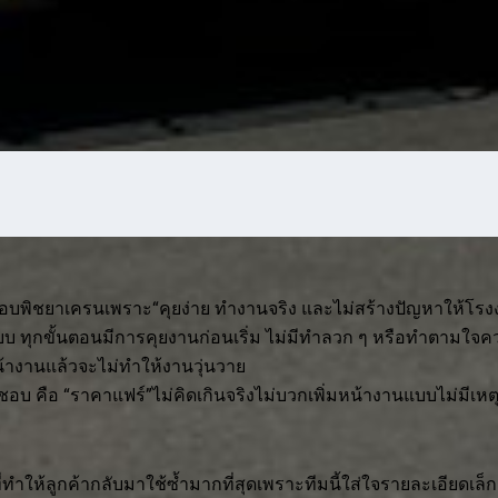
อบพิชยาเครนเพราะ“คุยง่าย ทำงานจริง และไม่สร้างปัญหาให้โรง
บบ ทุกขั้นตอนมีการคุยงานก่อนเริ่ม ไม่มีทำลวก ๆ หรือทำตามใจค
้าหน้างานแล้วจะไม่ทำให้งานวุ่นวาย
้าชอบ คือ “ราคาแฟร์”ไม่คิดเกินจริงไม่บวกเพิ่มหน้างานแบบไม่มีเห
่งที่ทำให้ลูกค้ากลับมาใช้ซ้ำมากที่สุดเพราะทีมนี้ใส่ใจรายละเอียดเล็ก 