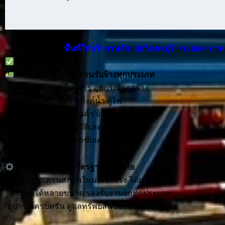
พื้นที่ให้บริการหลัก: บ่อวินชลบุรี –ระยอง–ภ
บริการของเรา
บริการ
รถเฮี๊ยบรถเครนรับจ้าง
ทุกประเภท
ยกและขนย้ายเครื่องจักร อุปกรณ์ก่อสร้าง
ย้ายตู้คอนเทนเนอร์ แท้งค์น้ำ ตู้ไฟ
ขนย้ายเฟอร์นิเจอร์ สินค้า ย้ายโกดัง
ยกรถเสีย รถประสบอุบัติเหตุ
ลากจูงรถที่ไม่สามารถขับเคลื่อนได้
รถเฮี๊ยบรถเครนมาตรฐานปลอดภัย
รถเฮี๊ยบรถเครนสภาพใหม่ แข็งแรง ได้มาตรฐาน
เครนยกได้หลายขนาด รองรับงานยกทุกประเภท
อุปกรณ์ครบครัน ดูแลทรัพย์สินของคุณอย่างดีที่สุด