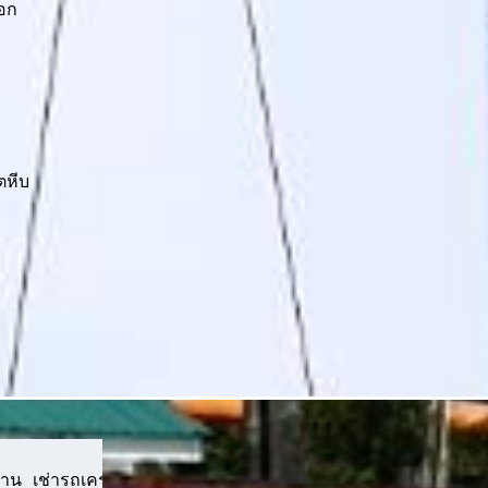
อก
ตหีบ
าน เช่ารถเครนงานเทคอนกรีต ยกเหล็กเส้น เหล็กคาน ยกเหล็กง