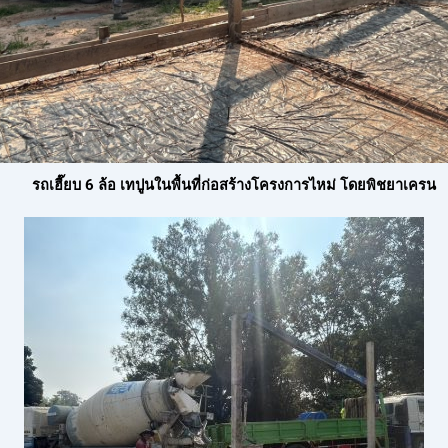
รถเฮี๊ยบ 6 ล้อ เทปูนในพื้นที่ก่อสร้างโครงการไหม่ โดยพิชยาเครน