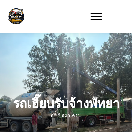
รถเฮี๊ยบรับจ้างพัทยา
BY
พิชยาเครน