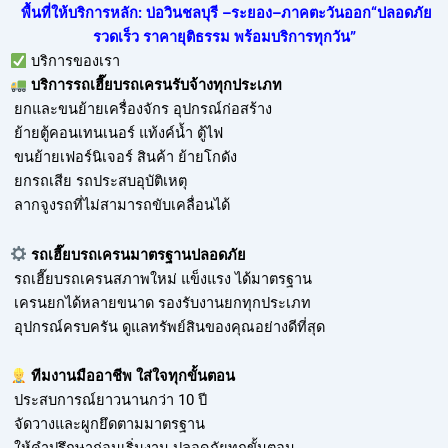
พื้นที่ให้บริการหลัก: บ่อวินชลบุรี –ระยอง–ภาคตะวันออก“ปลอดภัย
รวดเร็ว ราคายุติธรรม พร้อมบริการทุกวัน”
บริการของเรา
บริการ
รถเฮี๊ยบรถเครนรับจ้าง
ทุกประเภท
ยกและขนย้ายเครื่องจักร อุปกรณ์ก่อสร้าง
ย้ายตู้คอนเทนเนอร์ แท้งค์น้ำ ตู้ไฟ
ขนย้ายเฟอร์นิเจอร์ สินค้า ย้ายโกดัง
ยกรถเสีย รถประสบอุบัติเหตุ
ลากจูงรถที่ไม่สามารถขับเคลื่อนได้
รถเฮี๊ยบรถเครนมาตรฐานปลอดภัย
รถเฮี๊ยบรถเครนสภาพใหม่ แข็งแรง ได้มาตรฐาน
เครนยกได้หลายขนาด รองรับงานยกทุกประเภท
อุปกรณ์ครบครัน ดูแลทรัพย์สินของคุณอย่างดีที่สุด
ทีมงานมืออาชีพ ใส่ใจทุกขั้นตอน
ประสบการณ์ยาวนานกว่า 10 ปี
จัดวางและผูกยึดตามมาตรฐาน