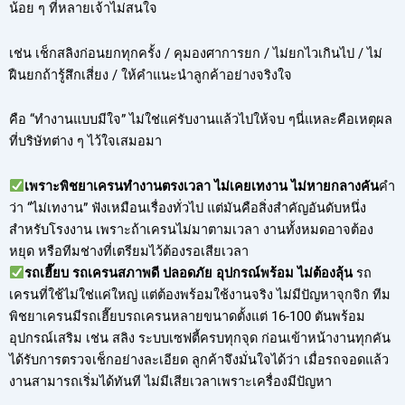
น้อย ๆ ที่หลายเจ้าไม่สนใจ
เช่น เช็กสลิงก่อนยกทุกครั้ง / คุมองศาการยก / ไม่ยกไวเกินไป / ไม่
ฝืนยกถ้ารู้สึกเสี่ยง / ให้คำแนะนำลูกค้าอย่างจริงใจ
คือ “ทำงานแบบมีใจ” ไม่ใช่แค่รับงานแล้วไปให้จบ ๆนี่แหละคือเหตุผล
ที่บริษัทต่าง ๆ ไว้ใจเสมอมา
เพราะพิชยาเครนทำงานตรงเวลา ไม่เคยเทงาน ไม่หายกลางคัน
คำ
ว่า “ไม่เทงาน” ฟังเหมือนเรื่องทั่วไป แต่มันคือสิ่งสำคัญอันดับหนึ่ง
สำหรับโรงงาน เพราะถ้าเครนไม่มาตามเวลา งานทั้งหมดอาจต้อง
หยุด หรือทีมช่างที่เตรียมไว้ต้องรอเสียเวลา
รถเฮี๊ยบ รถเครนสภาพดี ปลอดภัย อุปกรณ์พร้อม ไม่ต้องลุ้น
รถ
เครนที่ใช้ไม่ใช่แค่ใหญ่ แต่ต้องพร้อมใช้งานจริง ไม่มีปัญหาจุกจิก ทีม
พิชยาเครนมีรถเฮี๊ยบรถเครนหลายขนาดตั้งแต่ 16-100 ตันพร้อม
อุปกรณ์เสริม เช่น สลิง ระบบเซฟตี้ครบทุกจุด ก่อนเข้าหน้างานทุกคัน
ได้รับการตรวจเช็กอย่างละเอียด ลูกค้าจึงมั่นใจได้ว่า เมื่อรถจอดแล้ว
งานสามารถเริ่มได้ทันที ไม่มีเสียเวลาเพราะเครื่องมีปัญหา