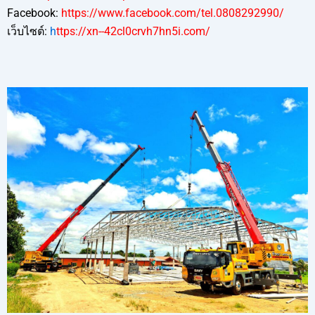
Facebook:
https://www.facebook.com/tel.0808292990/
เว็บไซต์:
h
ttps://xn--42cl0crvh7hn5i.com/