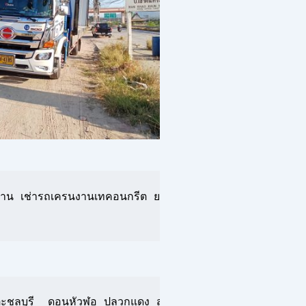
าน เช่ารถเครนงานเทคอนกรีต ยกเหล็กเส้น เหล็กคาน ยกเหล็กง
ะชลบุรี  ดอนหัวฬอ ปลวกแดง สะพานสี่ ห้วยปราบ ระยอง นิคมพั