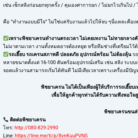
เช่น เช็กสลิงก่อนยกทุกครั้ง / คุมองศาการยก / ไม่ยกไวเกินไป / ไ
คือ “ทำงานแบบมีใจ” ไม่ใช่แค่รับงานแล้วไปให้จบ ๆนี่แหละคือเหต
เพราะพิชยาเครนทำงานตรงเวลา ไม่เคยเทงาน ไม่หายกลางค
ไม่มาตามเวลา งานทั้งหมดอาจต้องหยุด หรือทีมช่างที่เตรียมไว้ต
รถเฮี๊ยบ รถเครนสภาพดี ปลอดภัย อุปกรณ์พร้อม ไม่ต้องลุ้น
รถ
หลายขนาดตั้งแต่ 16-100 ตันพร้อมอุปกรณ์เสริม เช่น สลิง ระบบเซฟ
จอดแล้วงานสามารถเริ่มได้ทันที ไม่มีเสียเวลาเพราะเครื่องมีปัญ
พิชยาเครน ไม่ได้เป็นเพียงผู้ให้บริการรถเฮี๊ยบเ
เพื่อให้ลูกค้าทุกท่านได้รับความพึงพอใ
พิชยาเครนขนส่ง
ติดต่อพิชยาเครน
โทร:
http://080-829-2990
Line:
https://line.me/ti/p/8vnKuuPVNS