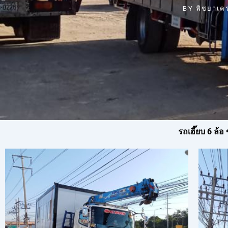
BY
พิชยาเค
รถเฮี๊ยบ 6 ล้