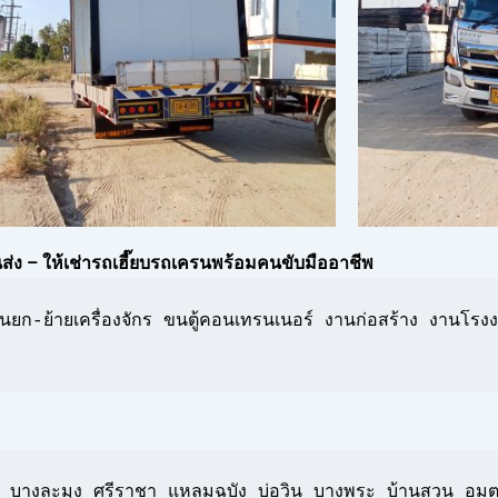
่ง – ให้เช่ารถเฮี๊ยบรถเครนพร้อมคนขับมืออาชีพ
ยก-ย้ายเครื่องจักร ขนตู้คอนเทรนเนอร์ งานก่อสร้าง งานโรงง
ิเช่น บางละมุง ศรีราชา แหลมฉบัง บ่อวิน บางพระ บ้านสวน อมต