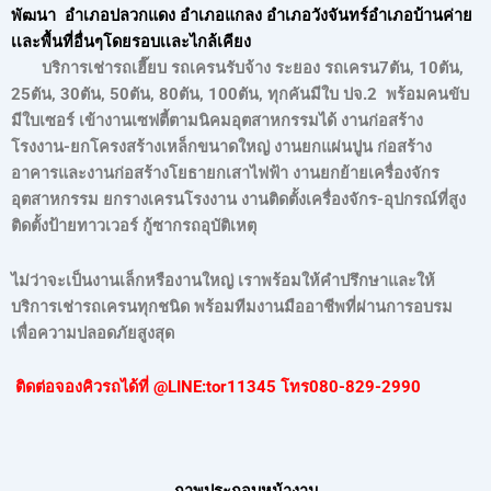
พัฒนา อำเภอปลวกแดง อำเภอแกลง อำเภอวังจันทร์อำเภอบ้านค่าย
เเละพื้นที่อื่นๆโดยรอบเเละไกล้เคียง
บริการเช่ารถเฮี๊ยบ รถเครนรับจ้าง ระยอง รถเครน7ตัน, 10ตัน,
25ตัน, 30ตัน, 50ตัน, 80ตัน, 100ตัน, ทุกคันมีใบ ปจ.2 พร้อมคนขับ
มีใบเซอร์ เข้างานเซฟตี้ตามนิคมอุตสาหกรรมได้ งานก่อสร้าง
โรงงาน-ยกโครงสร้างเหล็กขนาดใหญ่ งานยกแผ่นปูน ก่อสร้าง
อาคารและงานก่อสร้างโยธายกเสาไฟฟ้า งานยกย้ายเครื่องจักร
อุตสาหกรรม ยกรางเครนโรงงาน งานติดตั้งเครื่องจักร-อุปกรณ์ที่สูง
ติดตั้งป้ายทาวเวอร์ กู้ซากรถอุบัติเหตุ
ไม่ว่าจะเป็นงานเล็กหรืองานใหญ่ เราพร้อมให้คำปรึกษาและให้
บริการเช่ารถเครนทุกชนิด พร้อมทีมงานมืออาชีพที่ผ่านการอบรม
เพื่อความปลอดภัยสูงสุด
ติดต่อจองคิวรถได้ที่ @LINE:tor11345
โทร080-829-299
0