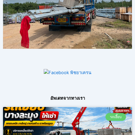
อัพเดทจากทางเรา
รถเฮี๊ยบ