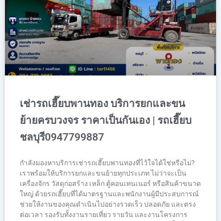
เช่ารถเฮี๊ยบพานทอง บริการยกและขน
ย้ายครบวงจร ราคาเป็นกันเอง | รถเฮี๊ยบ
ชลบุรี0947799887
กำลังมองหาบริการเช่ารถเฮี๊ยบพานทองที่ไว้ใจได้ใช่หรือไม่?
เราพร้อมให้บริการยกและขนย้ายทุกประเภท ไม่ว่าจะเป็น
เครื่องจักร วัสดุก่อสร้าง เหล็ก ตู้คอนเทนเนอร์ หรือสินค้าขนาด
ใหญ่ ด้วยรถเฮี๊ยบที่ได้มาตรฐานและพนักงานผู้มีประสบการณ์
ช่วยให้งานของคุณดำเนินไปอย่างรวดเร็ว ปลอดภัย และตรง
ต่อเวลา รองรับทั้งงานรายเที่ยว รายวัน และงานโครงการ