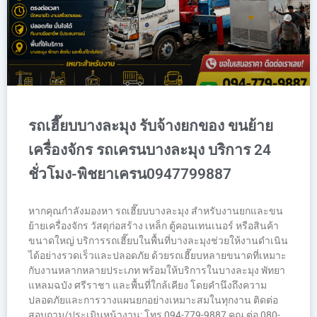
รถเฮี๊ยบบางละมุง รับจ้างยกของ ขนย้าย
เครื่องจักร รถเครนบางละมุง บริการ 24
ชั่วโมง-พิชยาเครน0947799887
หากคุณกำลังมองหา รถเฮี๊ยบบางละมุง สำหรับงานยกและขน
ย้ายเครื่องจักร วัสดุก่อสร้าง เหล็ก ตู้คอนเทนเนอร์ หรือสินค้า
ขนาดใหญ่ บริการรถเฮี๊ยบในพื้นที่บางละมุงช่วยให้งานดำเนิน
ได้อย่างรวดเร็วและปลอดภัย ด้วยรถเฮี๊ยบหลายขนาดที่เหมาะ
กับงานหลากหลายประเภท พร้อมให้บริการในบางละมุง พัทยา
แหลมฉบัง ศรีราชา และพื้นที่ใกล้เคียง โดยคำนึงถึงความ
ปลอดภัยและการวางแผนยกอย่างเหมาะสมในทุกงาน ติดต่อ
สอบถาม/ประเมินหน้างาน: โทร 094-779-9887 คุณ ต่อ 080-