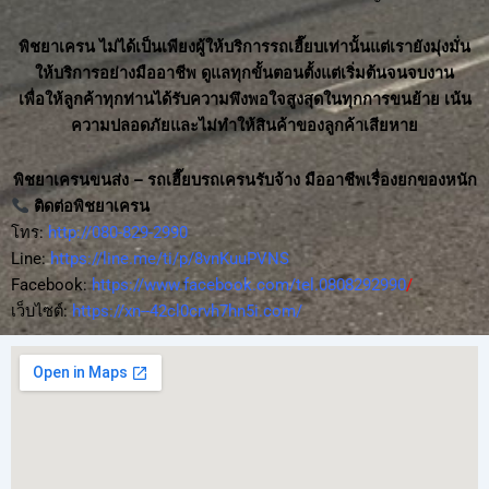
พิชยาเครน ไม่ได้เป็นเพียงผู้ให้บริการรถเฮี๊ยบเท่านั้นแต่เรายังมุ่งมั่น
ให้บริการอย่างมืออาชีพ ดูแลทุกขั้นตอนตั้งแต่เริ่มต้นจนจบงาน
เพื่อให้ลูกค้าทุกท่านได้รับความพึงพอใจสูงสุดในทุกการขนย้าย เน้น
ความปลอดภัยและไม่ทำให้สินค้าของลูกค้าเสียหาย
พิชยาเครนขนส่ง – รถเฮี๊ยบรถเครนรับจ้าง มืออาชีพเรื่องยกของหนัก
ติดต่อพิชยาเครน
โทร:
http://080-829-2990
Line:
https://line.me/ti/p/8vnKuuPVNS
Facebook:
https://www.facebook.com/tel.0808292990
/
เว็บไซต์:
https://xn--42cl0crvh7hn5i.com/