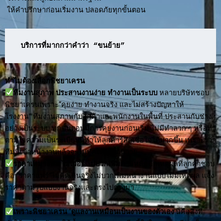
ให้คำปรึกษาก่อนเริ่มงาน ปลอดภัยทุกขั้นตอน
บริการที่มากกว่าคำว่า “ขนย้าย”
ทำไมต้องเลือกพิชยาเครน
ทีมงานสุภาพ ประสานงานง่าย ทำงานเป็นระบบ
หลายบริษัทชอบ
พิชยาเครนเพราะ“คุยง่าย ทำงานจริง และไม่สร้างปัญหาให้
โรงงาน” ทีมงานสุภาพกับลูกค้าและพนักงานในพื้นที่ ประสานกับช่าง
อย่างเป็นระบบ ทุกขั้นตอนมีการคุยงานก่อนเริ่ม ไม่มีทำลวก ๆ หรือทำ
ตามใจความเป็นระเบียบนี้ทำให้ลูกค้ารู้สึกเชื่อใจได้มากขึ้น เพราะรู้ว่า
ทีมนี้เข้าหน้างานแล้วจะไม่ทำให้งานวุ่นวาย
ราคาเหมาะสม ไม่เว่อร์ ไม่บวกเพิ่มภายหลัง
อีกเหตุผลที่ลูกค้าชอบ
คือ “ราคาแฟร์”ไม่คิดเกินจริงไม่บวกเพิ่มหน้างานแบบไม่มีเหตุผล แจ้ง
ราคาตามรูปแบบงานจริงและตรงไปตรงมา
เพราะพิชยาเครน ‘ดูแลงานเหมือนเป็นงานของตัวเอง
’นี่คือสิ่งที่