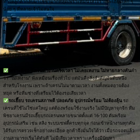
ทำให้ลูกค้ากลับมาใช้ซ้ำมากที่สุดเพราะทีมนี้ใส่ใจรายละเอียดเล็ก ๆ
น้อย ๆ ที่หลายเจ้าไม่สนใจ
เช่น เช็กสลิงก่อนยกทุกครั้ง / คุมองศาการยก / ไม่ยกไวเกินไป / ไม่
ฝืนยกถ้ารู้สึกเสี่ยง / ให้คำแนะนำลูกค้าอย่างจริงใจ
คือ “ทำงานแบบมีใจ” ไม่ใช่แค่รับงานแล้วไปให้จบ ๆนี่แหละคือเหตุผล
ที่บริษัทต่าง ๆ ไว้ใจเสมอมา
เพราะพิชยาเครนทำงานตรงเวลา ไม่เคยเทงาน ไม่หายกลางคัน
คำ
ว่า “ไม่เทงาน” ฟังเหมือนเรื่องทั่วไป แต่มันคือสิ่งสำคัญอันดับหนึ่ง
สำหรับโรงงาน เพราะถ้าเครนไม่มาตามเวลา งานทั้งหมดอาจต้อง
หยุด หรือทีมช่างที่เตรียมไว้ต้องรอเสียเวลา
รถเฮี๊ยบ รถเครนสภาพดี ปลอดภัย อุปกรณ์พร้อม ไม่ต้องลุ้น
รถ
เครนที่ใช้ไม่ใช่แค่ใหญ่ แต่ต้องพร้อมใช้งานจริง ไม่มีปัญหาจุกจิก ทีม
พิชยาเครนมีรถเฮี๊ยบรถเครนหลายขนาดตั้งแต่ 16-100 ตันพร้อม
อุปกรณ์เสริม เช่น สลิง ระบบเซฟตี้ครบทุกจุด ก่อนเข้าหน้างานทุกคัน
ได้รับการตรวจเช็กอย่างละเอียด ลูกค้าจึงมั่นใจได้ว่า เมื่อรถจอดแล้ว
งานสามารถเริ่มได้ทันที ไม่มีเสียเวลาเพราะเครื่องมีปัญหา