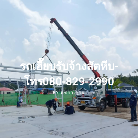
รถเฮี๊ยบรับจ้างสัตหีบ-
โทร080-829-2990
BY
พิชยาเครน