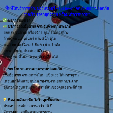
พื้นที่ให้บริการหลัก: บ่อวินชลบุรี –ระยอง–ภาคตะวันออก“ปลอดภัย
รวดเร็ว ราคายุติธรรม พร้อมบริการทุกวัน”
บริการของเรา
บริการ
รถเฮี๊ยบรถเครนรับจ้าง
ทุกประเภท
ยกและขนย้ายเครื่องจักร อุปกรณ์ก่อสร้าง
ย้ายตู้คอนเทนเนอร์ แท้งค์น้ำ ตู้ไฟ
ขนย้ายเฟอร์นิเจอร์ สินค้า ย้ายโกดัง
ยกรถเสีย รถประสบอุบัติเหตุ
ลากจูงรถที่ไม่สามารถขับเคลื่อนได้
รถเฮี๊ยบรถเครนมาตรฐานปลอดภัย
รถเฮี๊ยบรถเครนสภาพใหม่ แข็งแรง ได้มาตรฐาน
เครนยกได้หลายขนาด รองรับงานยกทุกประเภท
อุปกรณ์ครบครัน ดูแลทรัพย์สินของคุณอย่างดีที่สุด
ทีมงานมืออาชีพ ใส่ใจทุกขั้นตอน
ประสบการณ์ยาวนานกว่า 10 ปี
จัดวางและผูกยึดตามมาตรฐาน