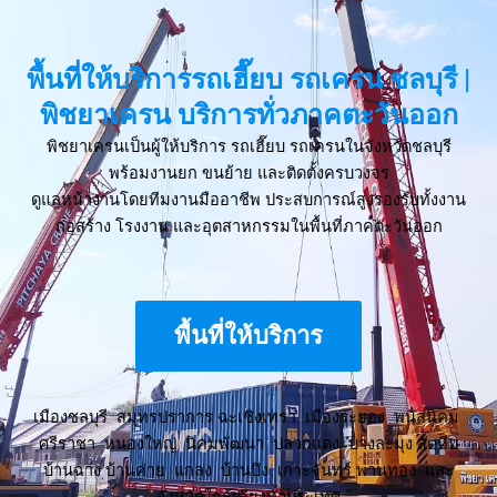
พื้นที่ให้บริการรถเฮี๊ยบ รถเครน ชลบุรี |
พิชยาเครน บริการทั่วภาคตะวันออก
พิชยาเครนเป็นผู้ให้บริการ รถเฮี๊ยบ รถเครนในจังหวัดชลบุรี
พร้อมงานยก ขนย้าย และติดตั้งครบวงจร
ดูแลหน้างานโดยทีมงานมืออาชีพ ประสบการณ์สูงรองรับทั้งงาน
ก่อสร้าง โรงงาน และอุตสาหกรรมในพื้นที่ภาคตะวันออก
พื้นที่ให้บริการ
เมืองชลบุรี สมุทรปราการ ฉะเชิงเทรา เมืองระยอง พนัสนิคม
ศรีราชา หนองใหญ่ นิคมพัฒนา ปลวกแดง บางละมุง สัตหีบ
บ้านฉาง บ้านค่าย แกลง บ้านบึง เกาะจันทร์ พานทอง และ
จังหวัดใกล้เคียงทั่วประเทศ