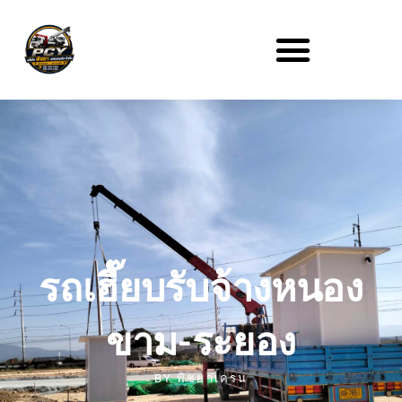
รถเฮี๊ยบรับจ้างหนอง
ขาม-ระยอง
BY
พิชยาเครน