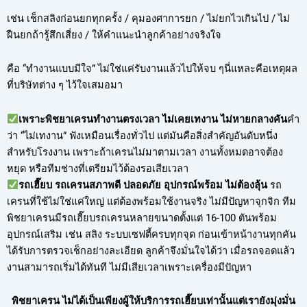
เช่น เช็กสลิงก่อนยกทุกครั้ง / คุมองศาการยก / ไม่ยกไวเกินไป / ไม่
ฝืนยกถ้ารู้สึกเสี่ยง / ให้คำแนะนำลูกค้าอย่างจริงใจ
คือ “ทำงานแบบมีใจ” ไม่ใช่แค่รับงานแล้วไปให้จบ ๆนี่แหละคือเหตุผล
ที่บริษัทต่าง ๆ ไว้ใจเสมอมา
เพราะพิชยาเครนทำงานตรงเวลา ไม่เคยเทงาน ไม่หายกลางคัน
คำ
ว่า “ไม่เทงาน” ฟังเหมือนเรื่องทั่วไป แต่มันคือสิ่งสำคัญอันดับหนึ่ง
สำหรับโรงงาน เพราะถ้าเครนไม่มาตามเวลา งานทั้งหมดอาจต้อง
หยุด หรือทีมช่างที่เตรียมไว้ต้องรอเสียเวลา
รถเฮี๊ยบ รถเครนสภาพดี ปลอดภัย อุปกรณ์พร้อม ไม่ต้องลุ้น
รถ
เครนที่ใช้ไม่ใช่แค่ใหญ่ แต่ต้องพร้อมใช้งานจริง ไม่มีปัญหาจุกจิก ทีม
พิชยาเครนมีรถเฮี๊ยบรถเครนหลายขนาดตั้งแต่ 16-100 ตันพร้อม
อุปกรณ์เสริม เช่น สลิง ระบบเซฟตี้ครบทุกจุด ก่อนเข้าหน้างานทุกคัน
ได้รับการตรวจเช็กอย่างละเอียด ลูกค้าจึงมั่นใจได้ว่า เมื่อรถจอดแล้ว
งานสามารถเริ่มได้ทันที ไม่มีเสียเวลาเพราะเครื่องมีปัญหา
พิชยาเครน ไม่ได้เป็นเพียงผู้ให้บริการรถเฮี๊ยบเท่านั้นแต่เรายังมุ่งมั่น