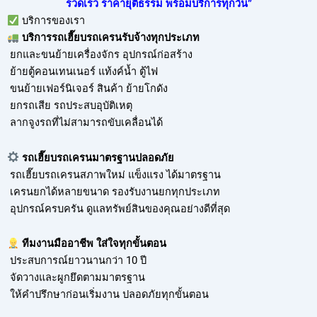
รวดเร็ว ราคายุติธรรม พร้อมบริการทุกวัน”
บริการของเรา
บริการ
รถเฮี๊ยบรถเครนรับจ้าง
ทุกประเภท
ยกและขนย้ายเครื่องจักร อุปกรณ์ก่อสร้าง
ย้ายตู้คอนเทนเนอร์ แท้งค์น้ำ ตู้ไฟ
ขนย้ายเฟอร์นิเจอร์ สินค้า ย้ายโกดัง
ยกรถเสีย รถประสบอุบัติเหตุ
ลากจูงรถที่ไม่สามารถขับเคลื่อนได้
รถเฮี๊ยบรถเครนมาตรฐานปลอดภัย
รถเฮี๊ยบรถเครนสภาพใหม่ แข็งแรง ได้มาตรฐาน
เครนยกได้หลายขนาด รองรับงานยกทุกประเภท
อุปกรณ์ครบครัน ดูแลทรัพย์สินของคุณอย่างดีที่สุด
ทีมงานมืออาชีพ ใส่ใจทุกขั้นตอน
ประสบการณ์ยาวนานกว่า 10 ปี
จัดวางและผูกยึดตามมาตรฐาน
ให้คำปรึกษาก่อนเริ่มงาน ปลอดภัยทุกขั้นตอน