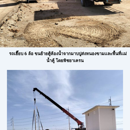
รถเฮี๊ยบ 6 ล้อ ขนย้ายตู้ห้องน้ำจากมาบปูส่งหนองขามเเละพื้นที่เเม่
น้ำคู้ โดยพิชยาเครน