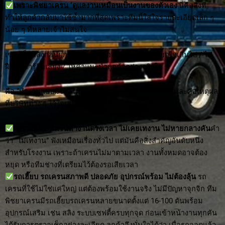
เพราะพิชยาเครน ‘ดูแลงานเหมือนเป็นงานของตัวเอง
’นี่คือสิ่งที่
ทำให้ลูกค้ากลับมาใช้ซ้ำมากที่สุดเพราะทีมนี้ใส่ใจรายละเอียดเล็ก ๆ
น้อย ๆ ที่หลายเจ้าไม่สนใจ
เช่น เช็กสลิงก่อนยกทุกครั้ง / คุมองศาการยก / ไม่ยกไวเกินไป / ไม่
ฝืนยกถ้ารู้สึกเสี่ยง / ให้คำแนะนำลูกค้าอย่างจริงใจ
คือ “ทำงานแบบมีใจ” ไม่ใช่แค่รับงานแล้วไปให้จบ ๆนี่แหละคือเหตุผล
ที่บริษัทต่าง ๆ ไว้ใจเสมอมา
เพราะพิชยาเครนทำงานตรงเวลา ไม่เคยเทงาน ไม่หายกลางคัน
คำ
ว่า “ไม่เทงาน” ฟังเหมือนเรื่องทั่วไป แต่มันคือสิ่งสำคัญอันดับหนึ่ง
สำหรับโรงงาน เพราะถ้าเครนไม่มาตามเวลา งานทั้งหมดอาจต้อง
หยุด หรือทีมช่างที่เตรียมไว้ต้องรอเสียเวลา
รถเฮี๊ยบ รถเครนสภาพดี ปลอดภัย อุปกรณ์พร้อม ไม่ต้องลุ้น
รถ
เครนที่ใช้ไม่ใช่แค่ใหญ่ แต่ต้องพร้อมใช้งานจริง ไม่มีปัญหาจุกจิก ทีม
พิชยาเครนมีรถเฮี๊ยบรถเครนหลายขนาดตั้งแต่ 16-100 ตันพร้อม
อุปกรณ์เสริม เช่น สลิง ระบบเซฟตี้ครบทุกจุด ก่อนเข้าหน้างานทุกคัน
ได้รับการตรวจเช็กอย่างละเอียด ลูกค้าจึงมั่นใจได้ว่า เมื่อรถจอดแล้ว