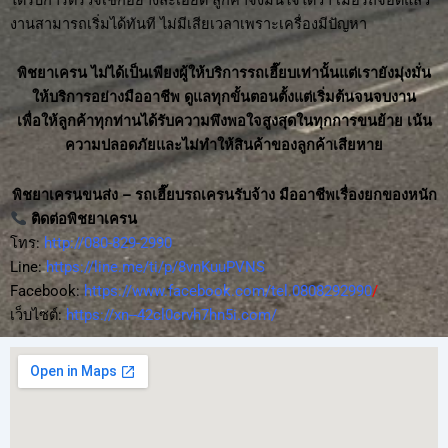
งานสามารถเริ่มได้ทันที ไม่มีเสียเวลาเพราะเครื่องมีปัญหา
พิชยาเครน ไม่ได้เป็นเพียงผู้ให้บริการรถเฮี๊ยบเท่านั้นแต่เรายังมุ่งมั่น
ให้บริการอย่างมืออาชีพ ดูแลทุกขั้นตอนตั้งแต่เริ่มต้นจนจบงาน
เพื่อให้ลูกค้าทุกท่านได้รับความพึงพอใจสูงสุดในทุกการขนย้าย เน้น
ความปลอดภัยและไม่ทำให้สินค้าของลูกค้าเสียหาย
พิชยาเครนขนส่ง – รถเฮี๊ยบรถเครนรับจ้าง มืออาชีพเรื่องยกของหนัก
ติดต่อพิชยาเครน
โทร:
http://080-829-2990
Line:
https://line.me/ti/p/8vnKuuPVNS
Facebook:
https://www.facebook.com/tel.0808292990
/
เว็บไซต์:
https://xn--42cl0crvh7hn5i.com/