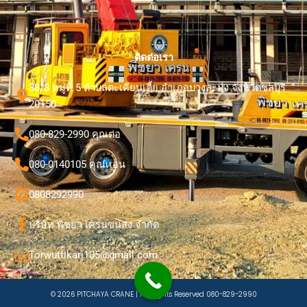
ติดต่อเรา
38/8 หมู่ที่ 5 ตำบลตะเคียนเตี้ย อำเภอบางละมุง จังหวัดชลบุรี
20150
080-829-2990 คุณต่อ
080-0140105 คุณเเอน
0808292990
บริษัท พิชยา เครนขนส่ง จำกัด
Torwuttikari105@gmail.com
© 2026 PITCHAYA CRANE | All Rights Reserved 080-829-2990