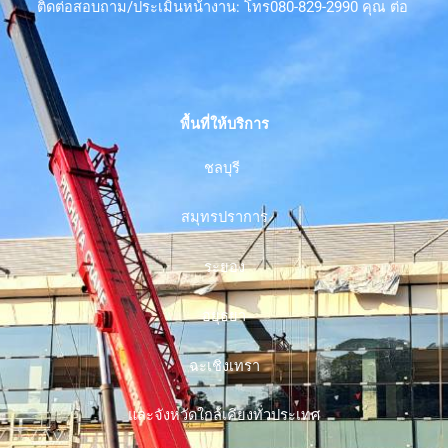
ติดต่อสอบถาม/ประเมินหน้างาน: โทร080-829-2990 คุณ ต่อ
พื้นที่ให้บริการ
ชลบุรี
สมุทรปราการ
ระยอง
อยุธยา
ฉะเชิงเทรา
และจังหวัดใกล้เคียงทั่วประเทศ