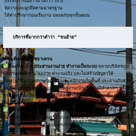
ประสบการณ์ยาวนานกว่า 10 ปี
จัดวางและผูกยึดตามมาตรฐาน
ให้คำปรึกษาก่อนเริ่มงาน ปลอดภัยทุกขั้นตอน
บริการที่มากกว่าคำว่า “ขนย้าย”
ทำไมต้องเลือกพิชยาเครน
ทีมงานสุภาพ ประสานงานง่าย ทำงานเป็นระบบ
หลายบริษัทชอบ
พิชยาเครนเพราะ“คุยง่าย ทำงานจริง และไม่สร้างปัญหาให้
โรงงาน” ทีมงานสุภาพกับลูกค้าและพนักงานในพื้นที่ ประสานกับช่าง
อย่างเป็นระบบ ทุกขั้นตอนมีการคุยงานก่อนเริ่ม ไม่มีทำลวก ๆ หรือทำ
ตามใจความเป็นระเบียบนี้ทำให้ลูกค้ารู้สึกเชื่อใจได้มากขึ้น เพราะรู้ว่า
ทีมนี้เข้าหน้างานแล้วจะไม่ทำให้งานวุ่นวาย
ราคาเหมาะสม ไม่เว่อร์ ไม่บวกเพิ่มภายหลัง
อีกเหตุผลที่ลูกค้าชอบ
คือ “ราคาแฟร์”ไม่คิดเกินจริงไม่บวกเพิ่มหน้างานแบบไม่มีเหตุผล แจ้ง
ราคาตามรูปแบบงานจริงและตรงไปตรงมา