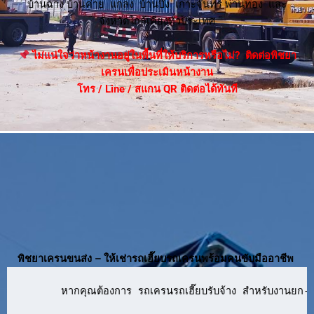
บ้านฉาง บ้านค่าย แกลง บ้านบึง เกาะจันทร์ พานทอง และ
จังหวัดใกล้เคียงทั่วประเทศ
ไม่แน่ใจว่าหน้างานอยู่ในพื้นที่ให้บริการหรือไม่? ติดต่อพิชยา
เครนเพื่อประเมินหน้างาน
โทร / Line / สแกน QR ติดต่อได้ทันที
พิชยาเครนขนส่ง – ให้เช่ารถเฮี๊ยบรถเครนพร้อมคนขับมืออาชีพ
      หากคุณต้องการ รถเครนรถเฮี๊ยบรับจ้าง สำหรับงานยก-ย้