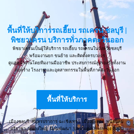
พื้นที่ให้บริการรถเฮี๊ยบ รถเครน ชลบุรี |
พิชยาเครน บริการทั่วภาคตะวันออก
พิชยาเครนเป็นผู้ให้บริการ รถเฮี๊ยบ รถเครนในจังหวัดชลบุรี
พร้อมงานยก ขนย้าย และติดตั้งครบวงจร
ดูแลหน้างานโดยทีมงานมืออาชีพ ประสบการณ์สูงรองรับทั้งงาน
ก่อสร้าง โรงงาน และอุตสาหกรรมในพื้นที่ภาคตะวันออก
พื้นที่ให้บริการ
เมืองชลบุรี สมุทรปราการ ฉะเชิงเทรา เมืองระยอง พนัสนิคม
ศรีราชา หนองใหญ่ นิคมพัฒนา ปลวกแดง บางละมุง สัตหีบ