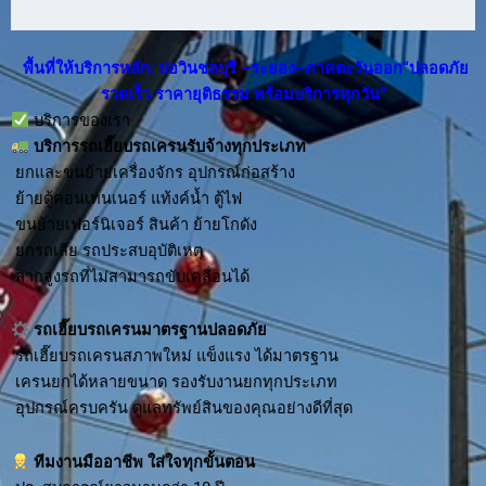
พื้นที่ให้บริการหลัก: บ่อวินชลบุรี –ระยอง–ภาคตะวันออก“ปลอดภัย
รวดเร็ว ราคายุติธรรม พร้อมบริการทุกวัน”
บริการของเรา
บริการ
รถเฮี๊ยบรถเครนรับจ้าง
ทุกประเภท
ยกและขนย้ายเครื่องจักร อุปกรณ์ก่อสร้าง
ย้ายตู้คอนเทนเนอร์ แท้งค์น้ำ ตู้ไฟ
ขนย้ายเฟอร์นิเจอร์ สินค้า ย้ายโกดัง
ยกรถเสีย รถประสบอุบัติเหตุ
ลากจูงรถที่ไม่สามารถขับเคลื่อนได้
รถเฮี๊ยบรถเครนมาตรฐานปลอดภัย
รถเฮี๊ยบรถเครนสภาพใหม่ แข็งแรง ได้มาตรฐาน
เครนยกได้หลายขนาด รองรับงานยกทุกประเภท
อุปกรณ์ครบครัน ดูแลทรัพย์สินของคุณอย่างดีที่สุด
ทีมงานมืออาชีพ ใส่ใจทุกขั้นตอน