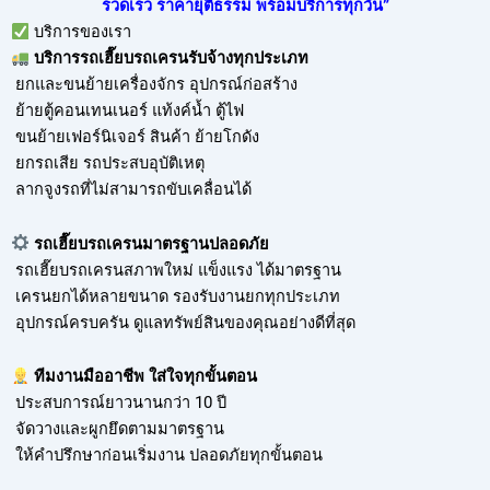
รวดเร็ว ราคายุติธรรม พร้อมบริการทุกวัน”
บริการของเรา
บริการ
รถเฮี๊ยบรถเครนรับจ้าง
ทุกประเภท
ยกและขนย้ายเครื่องจักร อุปกรณ์ก่อสร้าง
ย้ายตู้คอนเทนเนอร์ แท้งค์น้ำ ตู้ไฟ
ขนย้ายเฟอร์นิเจอร์ สินค้า ย้ายโกดัง
ยกรถเสีย รถประสบอุบัติเหตุ
ลากจูงรถที่ไม่สามารถขับเคลื่อนได้
รถเฮี๊ยบรถเครนมาตรฐานปลอดภัย
รถเฮี๊ยบรถเครนสภาพใหม่ แข็งแรง ได้มาตรฐาน
เครนยกได้หลายขนาด รองรับงานยกทุกประเภท
อุปกรณ์ครบครัน ดูแลทรัพย์สินของคุณอย่างดีที่สุด
ทีมงานมืออาชีพ ใส่ใจทุกขั้นตอน
ประสบการณ์ยาวนานกว่า 10 ปี
จัดวางและผูกยึดตามมาตรฐาน
ให้คำปรึกษาก่อนเริ่มงาน ปลอดภัยทุกขั้นตอน