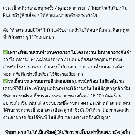
เช่น เช็กสลิงก่อนยกทุกครั้ง / คุมองศาการยก / ไม่ยกไวเกินไป / ไม่
ฝืนยกถ้ารู้สึกเสี่ยง / ให้คำแนะนำลูกค้าอย่างจริงใจ
คือ “ทำงานแบบมีใจ” ไม่ใช่แค่รับงานแล้วไปให้จบ ๆนี่แหละคือเหตุผล
ที่บริษัทต่าง ๆ ไว้ใจเสมอมา
เพราะพิชยาเครนทำงานตรงเวลา ไม่เคยเทงาน ไม่หายกลางคัน
คำ
ว่า “ไม่เทงาน” ฟังเหมือนเรื่องทั่วไป แต่มันคือสิ่งสำคัญอันดับหนึ่ง
สำหรับโรงงาน เพราะถ้าเครนไม่มาตามเวลา งานทั้งหมดอาจต้อง
หยุด หรือทีมช่างที่เตรียมไว้ต้องรอเสียเวลา
รถเฮี๊ยบ รถเครนสภาพดี ปลอดภัย อุปกรณ์พร้อม ไม่ต้องลุ้น
รถ
เครนที่ใช้ไม่ใช่แค่ใหญ่ แต่ต้องพร้อมใช้งานจริง ไม่มีปัญหาจุกจิก ทีม
พิชยาเครนมีรถเฮี๊ยบรถเครนหลายขนาดตั้งแต่ 16-100 ตันพร้อม
อุปกรณ์เสริม เช่น สลิง ระบบเซฟตี้ครบทุกจุด ก่อนเข้าหน้างานทุกคัน
ได้รับการตรวจเช็กอย่างละเอียด ลูกค้าจึงมั่นใจได้ว่า เมื่อรถจอดแล้ว
งานสามารถเริ่มได้ทันที ไม่มีเสียเวลาเพราะเครื่องมีปัญหา
พิชยาเครน ไม่ได้เป็นเพียงผู้ให้บริการรถเฮี๊ยบเท่านั้นแต่เรายังมุ่งมั่น