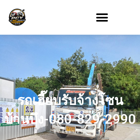
รถเฮี๊ยบรับจ้างโซน
บ้านบึง-080-829-2990
BY
พิชยาเครน