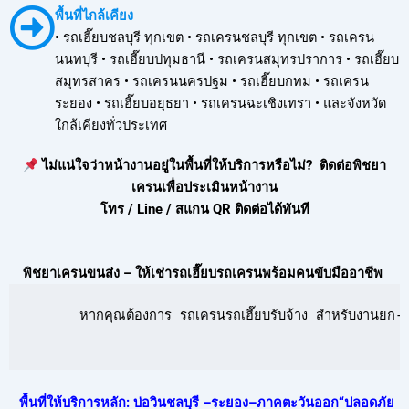
พื้นที่ไกล้เคียง
• รถเฮี๊ยบชลบุรี ทุกเขต • รถเครนชลบุรี ทุกเขต • รถเครน
นนทบุรี • รถเฮี๊ยบปทุมธานี • รถเครนสมุทรปราการ • รถเฮี๊ยบ
สมุทรสาคร • รถเครนนครปฐม • รถเฮี๊ยบกทม • รถเครน
ระยอง • รถเฮี๊ยบอยุธยา • รถเครนฉะเชิงเทรา • และจังหวัด
ใกล้เคียงทั่วประเทศ
ไม่แน่ใจว่าหน้างานอยู่ในพื้นที่ให้บริการหรือไม่? ติดต่อพิชยา
เครนเพื่อประเมินหน้างาน
โทร / Line / สแกน QR ติดต่อได้ทันที
พิชยาเครนขนส่ง – ให้เช่ารถเฮี๊ยบรถเครนพร้อมคนขับมืออาชีพ
      หากคุณต้องการ รถเครนรถเฮี๊ยบรับจ้าง สำหรับงานยก-ย้
พื้นที่ให้บริการหลัก: บ่อวินชลบุรี –ระยอง–ภาคตะวันออก“ปลอดภัย