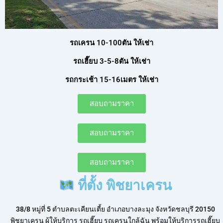
รถเครน 10-100ตัน ให้เช่า
รถเฮี๊ยบ 3-5-8ตัน ให้เช่า
รถกระเช้า 15-16เมตร ให้เช่า
สอบถามราคา
สอบถามราคา
สอบถามราคา
ที่ตั้ง พิชยาเครน
38/8 หมู่ที่ 5 ตำบลตะเคียนเตี้ย อำเภอบางละมุง จังหวัดชลบุรี 20150
พิชยาเครน ผู้ให้บริการ รถเฮี๊ยบ รถเครนใกล้ฉัน พร้อมให้บริการรถเฮี๊ยบ