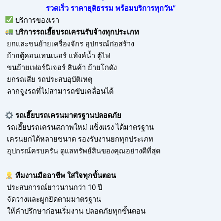
รวดเร็ว ราคายุติธรรม พร้อมบริการทุกวัน”
บริการของเรา
บริการ
รถเฮี๊ยบรถเครนรับจ้าง
ทุกประเภท
ยกและขนย้ายเครื่องจักร อุปกรณ์ก่อสร้าง
ย้ายตู้คอนเทนเนอร์ แท้งค์น้ำ ตู้ไฟ
ขนย้ายเฟอร์นิเจอร์ สินค้า ย้ายโกดัง
ยกรถเสีย รถประสบอุบัติเหตุ
ลากจูงรถที่ไม่สามารถขับเคลื่อนได้
รถเฮี๊ยบรถเครนมาตรฐานปลอดภัย
รถเฮี๊ยบรถเครนสภาพใหม่ แข็งแรง ได้มาตรฐาน
เครนยกได้หลายขนาด รองรับงานยกทุกประเภท
อุปกรณ์ครบครัน ดูแลทรัพย์สินของคุณอย่างดีที่สุด
ทีมงานมืออาชีพ ใส่ใจทุกขั้นตอน
ประสบการณ์ยาวนานกว่า 10 ปี
จัดวางและผูกยึดตามมาตรฐาน
ให้คำปรึกษาก่อนเริ่มงาน ปลอดภัยทุกขั้นตอน