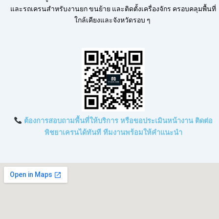
และรถเครนสำหรับงานยก ขนย้าย และติดตั้งเครื่องจักร ครอบคลุมพื้นที่
ใกล้เคียงและจังหวัดรอบ ๆ
ต้องการสอบถามพื้นที่ให้บริการ หรือขอประเมินหน้างาน ติดต่อ
พิชยาเครนได้ทันที ทีมงานพร้อมให้คำแนะนำ