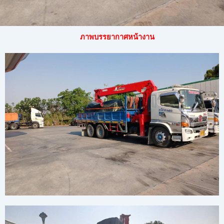
ภาพบรรยากาศหน้างาน