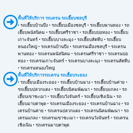
พื้นที่ให้บริการ รถเครน รถเฮี๊ยบชลบุรี
• รถเฮี๊ยบบ้านบึง • รถเฮี๊ยบเมืองชลบุรี • รถเฮี๊ยบพานทอง • รถ
เฮี๊ยบพนัสนิคม • รถเฮี๊ยบศรีราชา • รถเฮี๊ยบบ่อทอง • รถเฮี๊ยบ
เกาะจันทร์ • รถเฮี๊ยบบางละมุง • รถเฮี๊ยบสัตหีบ • รถเฮี๊ยบ
หนองใหญ่ • รถเครนบ้านบึง • รถเครนเมืองชลบุรี • รถเครน
พานทอง • รถเครนพนัสนิคม • รถเครนศรีราชา • รถเครนบ่อ
ทอง • รถเครนเกาะจันทร์ • รถเครนบางละมุง • รถเครนสัตหีบ
• รถเครนหนองใหญ่
พื้นที่ให้บริการรถเครน รถเฮี้ยบระยอง
• รถเฮี๊ยบเมืองระยอง • รถเฮี๊ยบบ้านฉาง • รถเฮี๊ยบบ้านค่าย •
รถเฮี๊ยบปลวกแดง • รถเฮี๊ยบนิคมพัฒนา • รถเฮี๊ยบแกลง • รถ
เฮี๊ยบเขาชะเมา • รถเฮี๊ยบวังจันทร์ • รถเฮี๊ยบเชิงเนิน • รถ
เฮี๊ยบมาบตาพุด • รถเครนเมืองระยอง • รถเครนบ้านฉาง • รถ
เครนบ้านค่าย • รถเครนปลวกแดง • รถเครนนิคมพัฒนา • รถ
เครนแกลง • รถเครนเขาชะเมา • รถเครนวังจันทร์ • รถเครน
เชิงเนิน • รถเครนมาบตาพุด