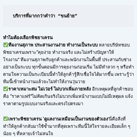
บริการที่มากกว่าคำว่า “ขนย้าย”
ทำไมต้องเลือกพิชยาเครน
ทีมงานสุภาพ ประสานงานง่าย ทำงานเป็นระบบ
หลายบริษัทชอบ
พิชยาเครนเพราะ“คุยง่าย ทำงานจริง และไม่สร้างปัญหาให้
โรงงาน” ทีมงานสุภาพกับลูกค้าและพนักงานในพื้นที่ ประสานกับช่าง
อย่างเป็นระบบ ทุกขั้นตอนมีการคุยงานก่อนเริ่ม ไม่มีทำลวก ๆ หรือทำ
ตามใจความเป็นระเบียบนี้ทำให้ลูกค้ารู้สึกเชื่อใจได้มากขึ้น เพราะรู้ว่า
ทีมนี้เข้าหน้างานแล้วจะไม่ทำให้งานวุ่นวาย
ราคาเหมาะสม ไม่เว่อร์ ไม่บวกเพิ่มภายหลัง
อีกเหตุผลที่ลูกค้าชอบ
คือ “ราคาแฟร์”ไม่คิดเกินจริงไม่บวกเพิ่มหน้างานแบบไม่มีเหตุผล แจ้ง
ราคาตามรูปแบบงานจริงและตรงไปตรงมา
เพราะพิชยาเครน ‘ดูแลงานเหมือนเป็นงานของตัวเอง
’นี่คือสิ่งที่
ทำให้ลูกค้ากลับมาใช้ซ้ำมากที่สุดเพราะทีมนี้ใส่ใจรายละเอียดเล็ก ๆ
น้อย ๆ ที่หลายเจ้าไม่สนใจ