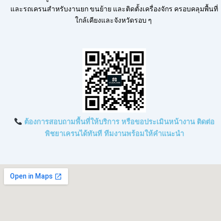
และรถเครนสำหรับงานยก ขนย้าย และติดตั้งเครื่องจักร ครอบคลุมพื้นที่
ใกล้เคียงและจังหวัดรอบ ๆ
ต้องการสอบถามพื้นที่ให้บริการ หรือขอประเมินหน้างาน ติดต่อ
พิชยาเครนได้ทันที ทีมงานพร้อมให้คำแนะนำ