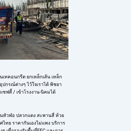
นเทคอนกรีต ยกเหล็กเส้น เหล็ก
ุปกรณ์ต่างๆ ไว้ใจเราได้ พิชยา
ซฟตี้ / เข้าโรงงาน-นิคมได้
ดอนหัวฬอ ปลวกแดง สะพานสี่ ห้วย
เทศไทย ราคากันเองไม่แพง บริการ
ๆ เพื่อรองรับพื้นที่EEC และการ