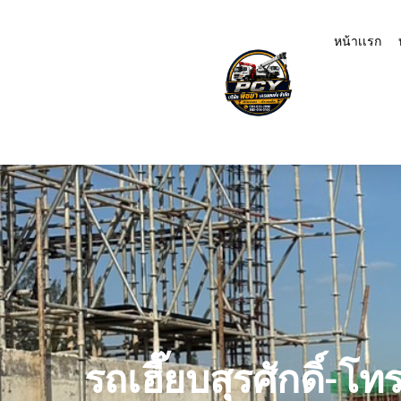
หน้าเเรก
รถเฮี๊ยบสุรศักดิ์-