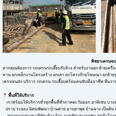
พิชยาเครนขนส
หากคุณต้องการ รถเครนรถเฮี๊ยบรับจ้าง สำหรับงานยก-ย้ายเครื่
คาน ยกเหล็กงานโครงสร้าง ยกเสา ยกโครงป้ายโฆษณา ยกย้ายรูปปั้น
เครนขนส่ง บริการ รถเครน รถเฮี๊ยบพร้อมคนขับมืออาชีพ ทีมงาน
พื้นที่ให้บริการ
เราพร้อมให้บริการทั่วทุกพื้นที่ทั่วภาคตะวันออก อาทิเช่น 
ปราบ ระยอง นิคมพัฒนา บ้านค่าย มาบตาพุด บ้านฉาง เป็นต้น ท
หน่วยงานต่างๆ บริษัท ห้าง ร้าน ภาครัฐและเอกชน ลูกค้าโรงงา