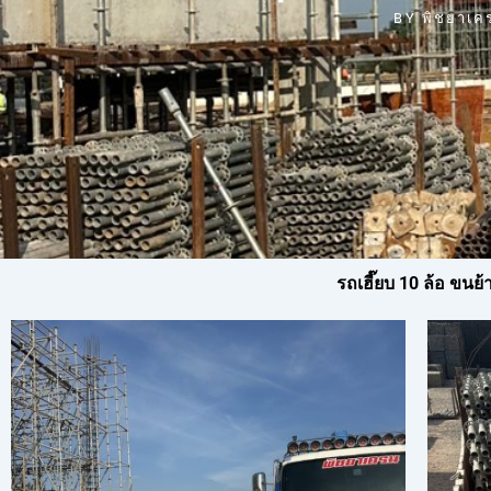
BY
พิชยาเค
รถเฮี๊ยบ 10 ล้อ ขนย้