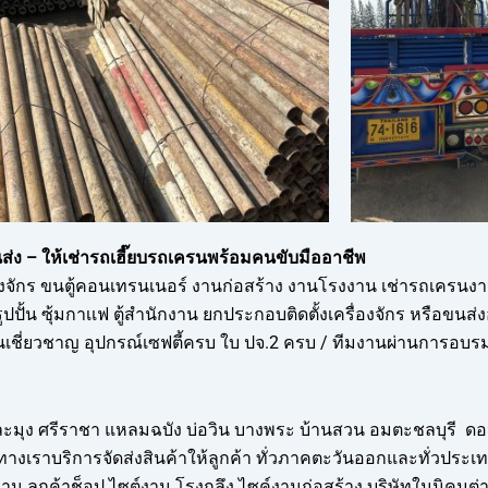
่ง – ให้เช่ารถเฮี๊ยบรถเครนพร้อมคนขับมืออาชีพ
องจักร ขนตู้คอนเทรนเนอร์ งานก่อสร้าง งานโรงงาน เช่ารถเครนงา
 ซุ้มกาเเฟ ตู้สำนักงาน ยกประกอบติดตั้งเครื่องจักร หรือขนส่งอ
เชี่ยวชาญ อุปกรณ์เซฟตี้ครบ ใบ ปจ.2 ครบ / ทีมงานผ่านการอบรมเ
บางละมุง ศรีราชา แหลมฉบัง บ่อวิน บางพระ บ้านสวน อมตะชลบุรี 
างเราบริการจัดส่งสินค้าให้ลูกค้า ทั่วภาคตะวันออกและทั่วประ
น ลูกค้าช็อป ไซต์งาน โรงกลึง ไซค์งานก่อสร้าง บริษัทในนิคมต่าง