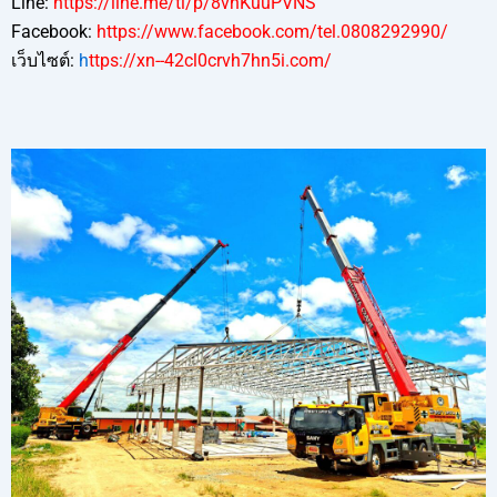
Line:
https://line.me/ti/p/8vnKuuPVNS
Facebook:
https://www.facebook.com/tel.0808292990/
เว็บไซต์:
h
ttps://xn--42cl0crvh7hn5i.com/