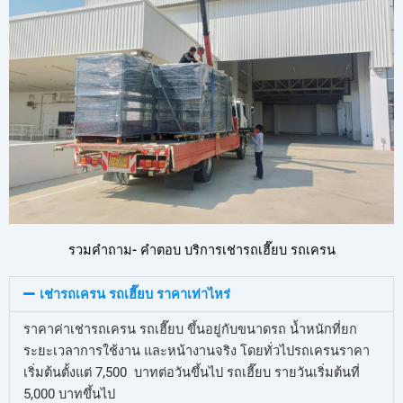
รวมคำถาม- คำตอบ บริการเช่ารถเฮี๊ยบ รถเครน
เช่ารถเครน รถเฮี๊ยบ ราคาเท่าไหร่
ราคาค่าเช่ารถเครน รถเฮี๊ยบ ขึ้นอยู่กับขนาดรถ น้ำหนักที่ยก
ระยะเวลาการใช้งาน และหน้างานจริง โดยทั่วไปรถเครนราคา
เริ่มต้นตั้งแต่ 7,500 บาทต่อวันขึ้นไป รถเฮี๊ยบ รายวันเริ่มต้นที่
5,000 บาทขึ้นไป