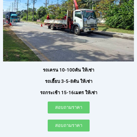
รถเครน 10-100ตัน ให้เช่า
รถเฮี๊ยบ 3-5-8ตัน ให้เช่า
รถกระเช้า 15-16เมตร ให้เช่า
สอบถามราคา
สอบถามราคา