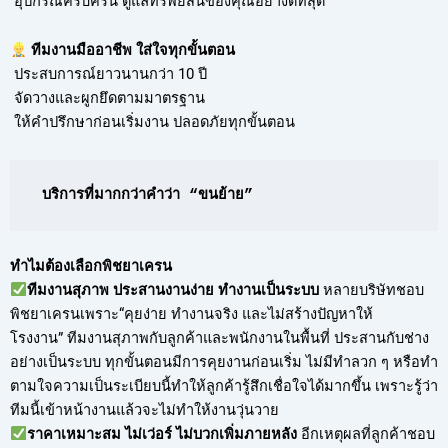
อุปกรณ์ครบครัน ดูแลทรัพย์สินของคุณอย่างดีที่สุด
ทีมงานมืออาชีพ ใส่ใจทุกขั้นตอน
ประสบการณ์ยาวนานกว่า 10 ปี
จัดวางและผูกยึดตามมาตรฐาน
ให้คำปรึกษาก่อนเริ่มงาน ปลอดภัยทุกขั้นตอน
บริการที่มากกว่าคำว่า “ขนย้าย”
ทำไมต้องเลือกพิชยาเครน
ทีมงานสุภาพ ประสานงานง่าย ทำงานเป็นระบบ
หลายบริษัทชอบ
พิชยาเครนเพราะ“คุยง่าย ทำงานจริง และไม่สร้างปัญหาให้
โรงงาน” ทีมงานสุภาพกับลูกค้าและพนักงานในพื้นที่ ประสานกับช่าง
อย่างเป็นระบบ ทุกขั้นตอนมีการคุยงานก่อนเริ่ม ไม่มีทำลวก ๆ หรือทำ
ตามใจความเป็นระเบียบนี้ทำให้ลูกค้ารู้สึกเชื่อใจได้มากขึ้น เพราะรู้ว่า
ทีมนี้เข้าหน้างานแล้วจะไม่ทำให้งานวุ่นวาย
ราคาเหมาะสม ไม่เว่อร์ ไม่บวกเพิ่มภายหลัง
อีกเหตุผลที่ลูกค้าชอบ