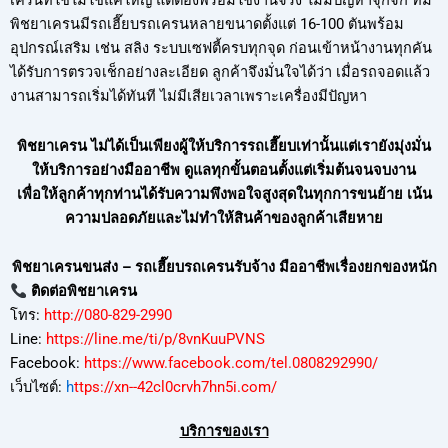
เครนที่ใช้ไม่ใช่แค่ใหญ่ แต่ต้องพร้อมใช้งานจริง ไม่มีปัญหาจุกจิก ทีม
พิชยาเครนมีรถเฮี๊ยบรถเครนหลายขนาดตั้งแต่ 16-100 ตันพร้อม
อุปกรณ์เสริม เช่น สลิง ระบบเซฟตี้ครบทุกจุด ก่อนเข้าหน้างานทุกคัน
ได้รับการตรวจเช็กอย่างละเอียด ลูกค้าจึงมั่นใจได้ว่า เมื่อรถจอดแล้ว
งานสามารถเริ่มได้ทันที ไม่มีเสียเวลาเพราะเครื่องมีปัญหา
พิชยาเครน ไม่ได้เป็นเพียงผู้ให้บริการรถเฮี๊ยบเท่านั้นแต่เรายังมุ่งมั่น
ให้บริการอย่างมืออาชีพ ดูแลทุกขั้นตอนตั้งแต่เริ่มต้นจนจบงาน
เพื่อให้ลูกค้าทุกท่านได้รับความพึงพอใจสูงสุดในทุกการขนย้าย เน้น
ความปลอดภัยและไม่ทำให้สินค้าของลูกค้าเสียหาย
พิชยาเครนขนส่ง – รถเฮี๊ยบรถเครนรับจ้าง มืออาชีพเรื่องยกของหนัก
ติดต่อพิชยาเครน
โทร:
http://080-829-2990
Line:
https://line.me/ti/p/8vnKuuPVNS
Facebook:
https://www.facebook.com/tel.0808292990/
เว็บไซต์:
h
ttps://xn--42cl0crvh7hn5i.com/
บริการของเรา