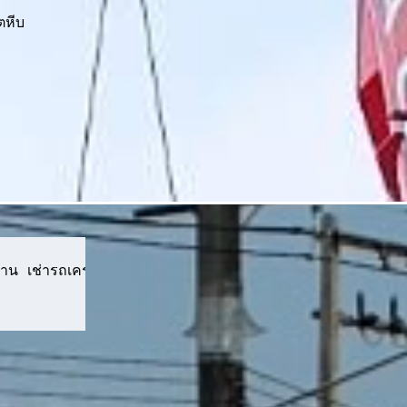
ตหีบ
าน เช่ารถเครนงานเทคอนกรีต ยกเหล็กเส้น เหล็กคาน ยกเหล็กง