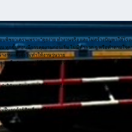
อบพิชยาเครนเพราะ“คุยง่าย ทำงานจริง และไม่สร้างปัญหาให้โรง
บบ ทุกขั้นตอนมีการคุยงานก่อนเริ่ม ไม่มีทำลวก ๆ หรือทำตามใจค
้าหน้างานแล้วจะไม่ทำให้งานวุ่นวาย
้าชอบ คือ “ราคาแฟร์”ไม่คิดเกินจริงไม่บวกเพิ่มหน้างานแบบไม่มีเห
่งที่ทำให้ลูกค้ากลับมาใช้ซ้ำมากที่สุดเพราะทีมนี้ใส่ใจรายละเอียดเล็ก 
ม่ฝืนยกถ้ารู้สึกเสี่ยง / ให้คำแนะนำลูกค้าอย่างจริงใจ
ุผลที่บริษัทต่าง ๆ ไว้ใจเสมอมา