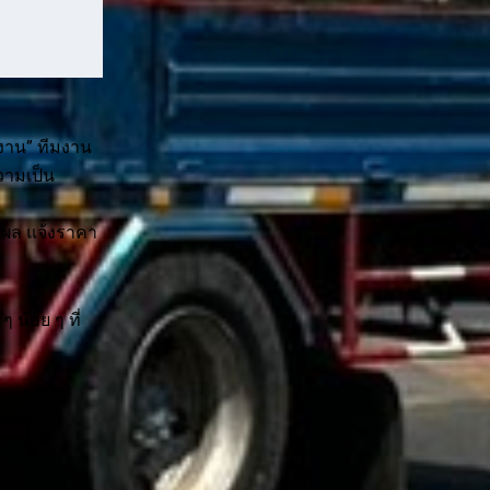
งาน” ทีมงาน
วามเป็น
ตุผล แจ้งราคา
ๆ น้อย ๆ ที่