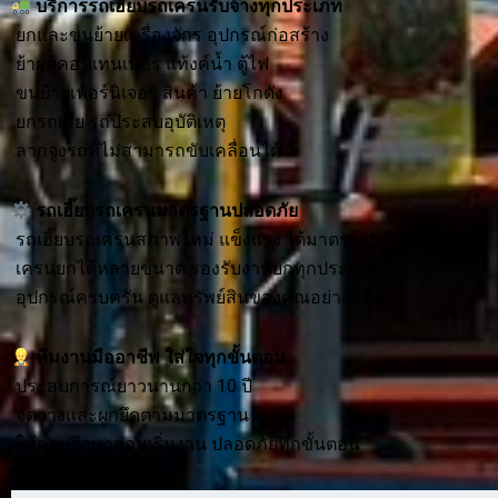
บริการ
รถเฮี๊ยบรถเครนรับจ้าง
ทุกประเภท
ยกและขนย้ายเครื่องจักร อุปกรณ์ก่อสร้าง
ย้ายตู้คอนเทนเนอร์ แท้งค์น้ำ ตู้ไฟ
ขนย้ายเฟอร์นิเจอร์ สินค้า ย้ายโกดัง
ยกรถเสีย รถประสบอุบัติเหตุ
ลากจูงรถที่ไม่สามารถขับเคลื่อนได้
รถเฮี๊ยบรถเครนมาตรฐานปลอดภัย
รถเฮี๊ยบรถเครนสภาพใหม่ แข็งแรง ได้มาตรฐาน
เครนยกได้หลายขนาด รองรับงานยกทุกประเภท
อุปกรณ์ครบครัน ดูแลทรัพย์สินของคุณอย่างดีที่สุด
ทีมงานมืออาชีพ ใส่ใจทุกขั้นตอน
ประสบการณ์ยาวนานกว่า 10 ปี
จัดวางและผูกยึดตามมาตรฐาน
ให้คำปรึกษาก่อนเริ่มงาน ปลอดภัยทุกขั้นตอน