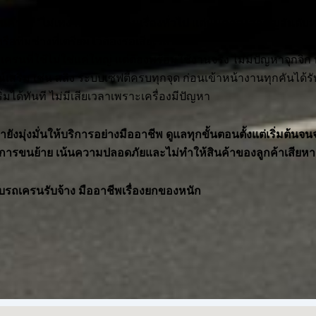
ัน
คำว่า “ไม่เทงาน” ฟังเหมือนเรื่องทั่วไป แต่มันคือสิ่งสำคัญอันดับ
ทีมช่างที่เตรียมไว้ต้องรอเสียเวลา
ครนที่ใช้ไม่ใช่แค่ใหญ่ แต่ต้องพร้อมใช้งานจริง ไม่มีปัญหาจุกจิก
เสริม เช่น สลิง ระบบเซฟตี้ครบทุกจุด ก่อนเข้าหน้างานทุกคันได้ร
่มได้ทันที ไม่มีเสียเวลาเพราะเครื่องมีปัญหา
เรายังมุ่งมั่นให้บริการอย่างมืออาชีพ ดูแลทุกขั้นตอนตั้งแต่เริ่มต้น
ทุกการขนย้าย เน้นความปลอดภัยและไม่ทำให้สินค้าของลูกค้าเสียหา
บรถเครนรับจ้าง มืออาชีพเรื่องยกของหนัก