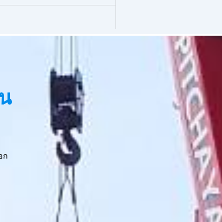
รน
อก