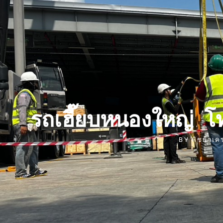
รถเฮี๊ยบหนองใหญ่ โ
BY
พิชยาเค