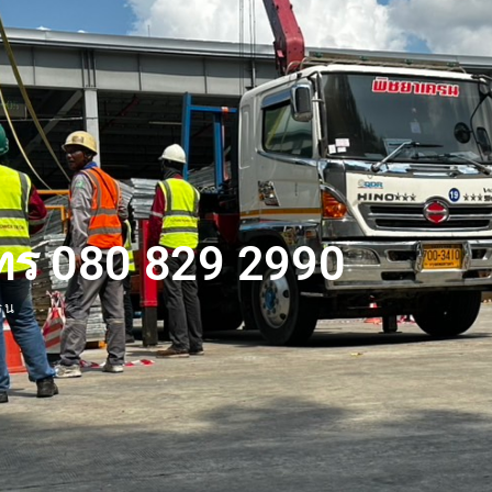
ทร 080 829 2990
รน