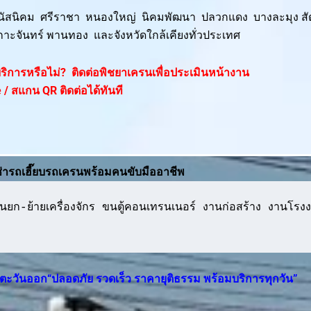
พนัสนิคม ศรีราชา หนองใหญ่ นิคมพัฒนา ปลวกแดง บางละมุง สั
กาะจันทร์ พานทอง และจังหวัดใกล้เคียงทั่วประเทศ
ห้บริการหรือไม่? ติดต่อพิชยาเครนเพื่อประเมินหน้างาน
 / สแกน QR ติดต่อได้ทันที
ช่ารถเฮี๊ยบรถเครนพร้อมคนขับมืออาชีพ
ยก-ย้ายเครื่องจักร ขนตู้คอนเทรนเนอร์ งานก่อสร้าง งานโรงง
าคตะวันออก“ปลอดภัย รวดเร็ว ราคายุติธรรม พร้อมบริการทุกวัน”