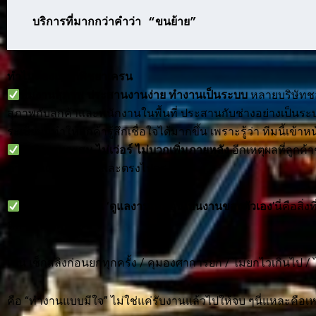
บริการที่มากกว่าคำว่า “ขนย้าย”
ทำไมต้องเลือกพิชยาเครน
ทีมงานสุภาพ ประสานงานง่าย ทำงานเป็นระบบ
หลายบริษัทช
สุภาพกับลูกค้าและพนักงานในพื้นที่ ประสานกับช่างอย่างเป็นระ
ระเบียบนี้ทำให้ลูกค้ารู้สึกเชื่อใจได้มากขึ้น เพราะรู้ว่า ทีมนี้เข
ราคาเหมาะสม ไม่เว่อร์ ไม่บวกเพิ่มภายหลัง
อีกเหตุผลที่ลูกค
ตามรูปแบบงานจริงและตรงไปตรงมา
เพราะพิชยาเครน ‘ดูแลงานเหมือนเป็นงานของตัวเอง
’นี่คือสิ
หลายเจ้าไม่สนใจ
เช่น เช็กสลิงก่อนยกทุกครั้ง / คุมองศาการยก / ไม่ยกไวเกินไป / ไ
คือ “ทำงานแบบมีใจ” ไม่ใช่แค่รับงานแล้วไปให้จบ ๆนี่แหละคือเหต