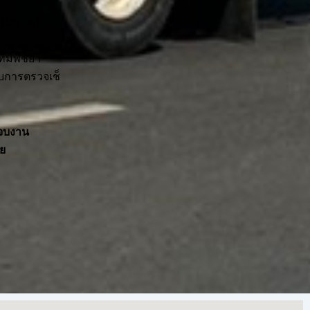
หนึ่งสำหรับ
 ทีมพิชยา
ับการตรวจเช็
จนจบงาน
ย