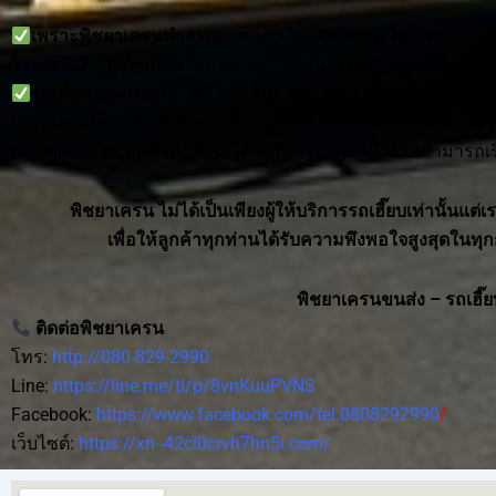
เพราะพิชยาเครนทำงานตรงเวลา ไม่เคยเทงาน ไม่หายกลางค
โรงงาน เพราะถ้าเครนไม่มาตามเวลา งานทั้งหมดอาจต้องหยุด หรือ
รถเฮี๊ยบ รถเครนสภาพดี ปลอดภัย อุปกรณ์พร้อม ไม่ต้องลุ้น
รถเ
เครนมีรถเฮี๊ยบรถเครนหลายขนาดตั้งแต่ 16-100 ตันพร้อมอุปกรณ์
กอย่างละเอียด ลูกค้าจึงมั่นใจได้ว่า เมื่อรถจอดแล้วงานสามารถเริ
พิชยาเครน ไม่ได้เป็นเพียงผู้ให้บริการรถเฮี๊ยบเท่านั้นแต่
เพื่อให้ลูกค้าทุกท่านได้รับความพึงพอใจสูงสุดใน
พิชยาเครนขนส่ง – รถเฮี๊ย
ติดต่อพิชยาเครน
โทร:
http://080-829-2990
Line:
https://line.me/ti/p/8vnKuuPVNS
Facebook:
https://www.facebook.com/tel.0808292990
/
เว็บไซต์:
https://xn--42cl0crvh7hn5i.com/