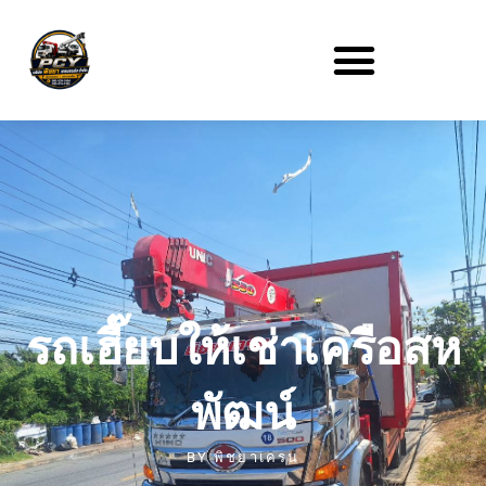
รถเฮี๊ยบให้เช่าเครือสห
พัฒน์
BY
พิชยาเครน