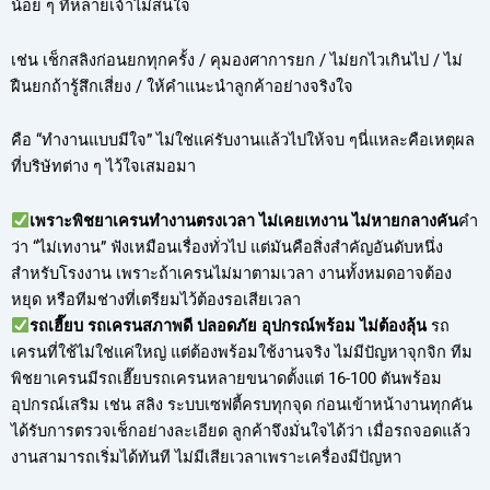
น้อย ๆ ที่หลายเจ้าไม่สนใจ
เช่น เช็กสลิงก่อนยกทุกครั้ง / คุมองศาการยก / ไม่ยกไวเกินไป / ไม่
ฝืนยกถ้ารู้สึกเสี่ยง / ให้คำแนะนำลูกค้าอย่างจริงใจ
คือ “ทำงานแบบมีใจ” ไม่ใช่แค่รับงานแล้วไปให้จบ ๆนี่แหละคือเหตุผล
ที่บริษัทต่าง ๆ ไว้ใจเสมอมา
เพราะพิชยาเครนทำงานตรงเวลา ไม่เคยเทงาน ไม่หายกลางคัน
คำ
ว่า “ไม่เทงาน” ฟังเหมือนเรื่องทั่วไป แต่มันคือสิ่งสำคัญอันดับหนึ่ง
สำหรับโรงงาน เพราะถ้าเครนไม่มาตามเวลา งานทั้งหมดอาจต้อง
หยุด หรือทีมช่างที่เตรียมไว้ต้องรอเสียเวลา
รถเฮี๊ยบ รถเครนสภาพดี ปลอดภัย อุปกรณ์พร้อม ไม่ต้องลุ้น
รถ
เครนที่ใช้ไม่ใช่แค่ใหญ่ แต่ต้องพร้อมใช้งานจริง ไม่มีปัญหาจุกจิก ทีม
พิชยาเครนมีรถเฮี๊ยบรถเครนหลายขนาดตั้งแต่ 16-100 ตันพร้อม
อุปกรณ์เสริม เช่น สลิง ระบบเซฟตี้ครบทุกจุด ก่อนเข้าหน้างานทุกคัน
ได้รับการตรวจเช็กอย่างละเอียด ลูกค้าจึงมั่นใจได้ว่า เมื่อรถจอดแล้ว
งานสามารถเริ่มได้ทันที ไม่มีเสียเวลาเพราะเครื่องมีปัญหา