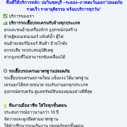
พื้นที่ให้บริการหลัก: บ่อวินชลบุรี –ระยอง–ภาคตะวันออก“ปลอดภัย
รวดเร็ว ราคายุติธรรม พร้อมบริการทุกวัน”
บริการของเรา
บริการ
รถเฮี๊ยบรถเครนรับจ้าง
ทุกประเภท
ยกและขนย้ายเครื่องจักร อุปกรณ์ก่อสร้าง
ย้ายตู้คอนเทนเนอร์ แท้งค์น้ำ ตู้ไฟ
ขนย้ายเฟอร์นิเจอร์ สินค้า ย้ายโกดัง
ยกรถเสีย รถประสบอุบัติเหตุ
ลากจูงรถที่ไม่สามารถขับเคลื่อนได้
รถเฮี๊ยบรถเครนมาตรฐานปลอดภัย
รถเฮี๊ยบรถเครนสภาพใหม่ แข็งแรง ได้มาตรฐาน
เครนยกได้หลายขนาด รองรับงานยกทุกประเภท
อุปกรณ์ครบครัน ดูแลทรัพย์สินของคุณอย่างดีที่สุด
ทีมงานมืออาชีพ ใส่ใจทุกขั้นตอน
ประสบการณ์ยาวนานกว่า 10 ปี
จัดวางและผูกยึดตามมาตรฐาน
ให้คำปรึกษาก่อนเริ่มงาน ปลอดภัยทุกขั้นตอน