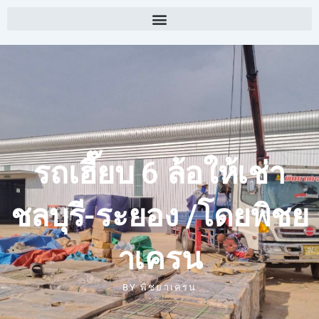
รถเฮี๊ยบ 6 ล้อให้เช่า
ชลบุรี-ระยอง /โดยพิชย
าเครน
BY
พิชยาเครน