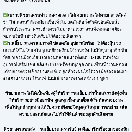
ที่บริษัทต่าง ๆ ไว้ใจเสมอมา
เพราะพิชยาเครนทำงานตรงเวลา ไม่เคยเทงาน ไม่หายกลางคัน
คำ
ว่า “ไม่เทงาน” ฟังเหมือนเรื่องทั่วไป แต่มันคือสิ่งสำคัญอันดับหนึ่ง
สำหรับโรงงาน เพราะถ้าเครนไม่มาตามเวลา งานทั้งหมดอาจต้อง
หยุด หรือทีมช่างที่เตรียมไว้ต้องรอเสียเวลา
รถเฮี๊ยบ รถเครนสภาพดี ปลอดภัย อุปกรณ์พร้อม ไม่ต้องลุ้น
รถ
เครนที่ใช้ไม่ใช่แค่ใหญ่ แต่ต้องพร้อมใช้งานจริง ไม่มีปัญหาจุกจิก ทีม
พิชยาเครนมีรถเฮี๊ยบรถเครนหลายขนาดตั้งแต่ 16-100 ตันพร้อม
อุปกรณ์เสริม เช่น สลิง ระบบเซฟตี้ครบทุกจุด ก่อนเข้าหน้างานทุกคัน
ได้รับการตรวจเช็กอย่างละเอียด ลูกค้าจึงมั่นใจได้ว่า เมื่อรถจอดแล้ว
งานสามารถเริ่มได้ทันที ไม่มีเสียเวลาเพราะเครื่องมีปัญหา
พิชยาเครน ไม่ได้เป็นเพียงผู้ให้บริการรถเฮี๊ยบเท่านั้นแต่เรายังมุ่งมั่น
ให้บริการอย่างมืออาชีพ ดูแลทุกขั้นตอนตั้งแต่เริ่มต้นจนจบงาน
เพื่อให้ลูกค้าทุกท่านได้รับความพึงพอใจสูงสุดในทุกการขนย้าย เน้น
ความปลอดภัยและไม่ทำให้สินค้าของลูกค้าเสียหาย
พิชยาเครนขนส่ง – รถเฮี๊ยบรถเครนรับจ้าง มืออาชีพเรื่องยกของหนัก