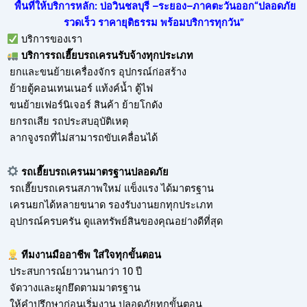
พื้นที่ให้บริการหลัก: บ่อวินชลบุรี –ระยอง–ภาคตะวันออก“ปลอดภัย
รวดเร็ว ราคายุติธรรม พร้อมบริการทุกวัน”
บริการของเรา
บริการ
รถเฮี๊ยบรถเครนรับจ้าง
ทุกประเภท
ยกและขนย้ายเครื่องจักร อุปกรณ์ก่อสร้าง
ย้ายตู้คอนเทนเนอร์ แท้งค์น้ำ ตู้ไฟ
ขนย้ายเฟอร์นิเจอร์ สินค้า ย้ายโกดัง
ยกรถเสีย รถประสบอุบัติเหตุ
ลากจูงรถที่ไม่สามารถขับเคลื่อนได้
รถเฮี๊ยบรถเครนมาตรฐานปลอดภัย
รถเฮี๊ยบรถเครนสภาพใหม่ แข็งแรง ได้มาตรฐาน
เครนยกได้หลายขนาด รองรับงานยกทุกประเภท
อุปกรณ์ครบครัน ดูแลทรัพย์สินของคุณอย่างดีที่สุด
ทีมงานมืออาชีพ ใส่ใจทุกขั้นตอน
ประสบการณ์ยาวนานกว่า 10 ปี
จัดวางและผูกยึดตามมาตรฐาน
ให้คำปรึกษาก่อนเริ่มงาน ปลอดภัยทุกขั้นตอน