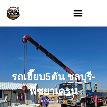
รถเฮี๊ยบ5ตัน ชลบุรี-
พิชยาเครน
BY
พิชยาเครน