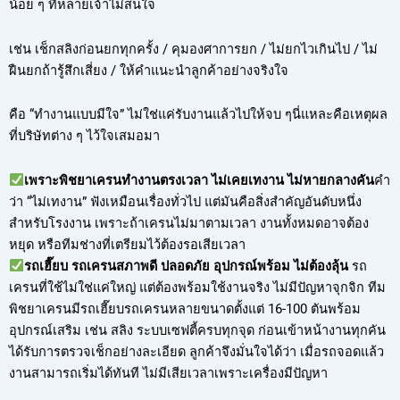
น้อย ๆ ที่หลายเจ้าไม่สนใจ
เช่น เช็กสลิงก่อนยกทุกครั้ง / คุมองศาการยก / ไม่ยกไวเกินไป / ไม่
ฝืนยกถ้ารู้สึกเสี่ยง / ให้คำแนะนำลูกค้าอย่างจริงใจ
คือ “ทำงานแบบมีใจ” ไม่ใช่แค่รับงานแล้วไปให้จบ ๆนี่แหละคือเหตุผล
ที่บริษัทต่าง ๆ ไว้ใจเสมอมา
เพราะพิชยาเครนทำงานตรงเวลา ไม่เคยเทงาน ไม่หายกลางคัน
คำ
ว่า “ไม่เทงาน” ฟังเหมือนเรื่องทั่วไป แต่มันคือสิ่งสำคัญอันดับหนึ่ง
สำหรับโรงงาน เพราะถ้าเครนไม่มาตามเวลา งานทั้งหมดอาจต้อง
หยุด หรือทีมช่างที่เตรียมไว้ต้องรอเสียเวลา
รถเฮี๊ยบ รถเครนสภาพดี ปลอดภัย อุปกรณ์พร้อม ไม่ต้องลุ้น
รถ
เครนที่ใช้ไม่ใช่แค่ใหญ่ แต่ต้องพร้อมใช้งานจริง ไม่มีปัญหาจุกจิก ทีม
พิชยาเครนมีรถเฮี๊ยบรถเครนหลายขนาดตั้งแต่ 16-100 ตันพร้อม
อุปกรณ์เสริม เช่น สลิง ระบบเซฟตี้ครบทุกจุด ก่อนเข้าหน้างานทุกคัน
ได้รับการตรวจเช็กอย่างละเอียด ลูกค้าจึงมั่นใจได้ว่า เมื่อรถจอดแล้ว
งานสามารถเริ่มได้ทันที ไม่มีเสียเวลาเพราะเครื่องมีปัญหา