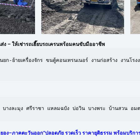
่ง – ให้เช่ารถเฮี๊ยบรถเครนพร้อมคนขับมืออาชีพ
ยก-ย้ายเครื่องจักร ขนตู้คอนเทรนเนอร์ งานก่อสร้าง งานโรงง
ิเช่น บางละมุง ศรีราชา แหลมฉบัง บ่อวิน บางพระ บ้านสวน อมต
 –ระยอง–ภาคตะวันออก“ปลอดภัย รวดเร็ว ราคายุติธรรม พร้อมบริการ