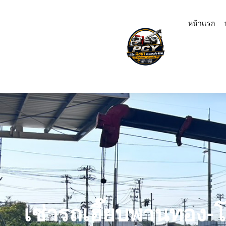
หน้าเเรก
เช่ารถเฮี๊ยบพานทอง