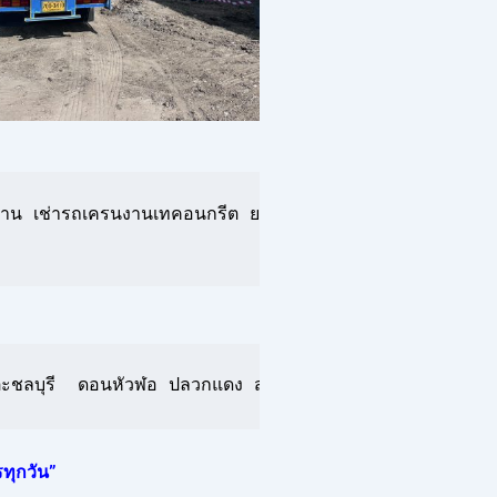
าน เช่ารถเครนงานเทคอนกรีต ยกเหล็กเส้น เหล็กคาน ยกเหล็กง
ะชลบุรี  ดอนหัวฬอ ปลวกแดง สะพานสี่ ห้วยปราบ ระยอง นิคมพั
ทุกวัน”