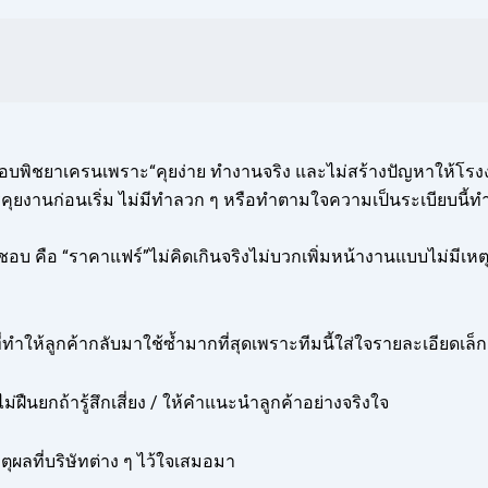
อบพิชยาเครนเพราะ“คุยง่าย ทำงานจริง และไม่สร้างปัญหาให้โรง
ุยงานก่อนเริ่ม ไม่มีทำลวก ๆ หรือทำตามใจความเป็นระเบียบนี้ทำให้
้าชอบ คือ “ราคาแฟร์”ไม่คิดเกินจริงไม่บวกเพิ่มหน้างานแบบไม่มีเ
่งที่ทำให้ลูกค้ากลับมาใช้ซ้ำมากที่สุดเพราะทีมนี้ใส่ใจรายละเอียดเล็
ม่ฝืนยกถ้ารู้สึกเสี่ยง / ให้คำแนะนำลูกค้าอย่างจริงใจ
ุผลที่บริษัทต่าง ๆ ไว้ใจเสมอมา