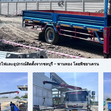
รน
สาไฟเเละอุปกรณ์ติดตั้งจากชลบุรี – พานทอง โดยพิชยาเครน