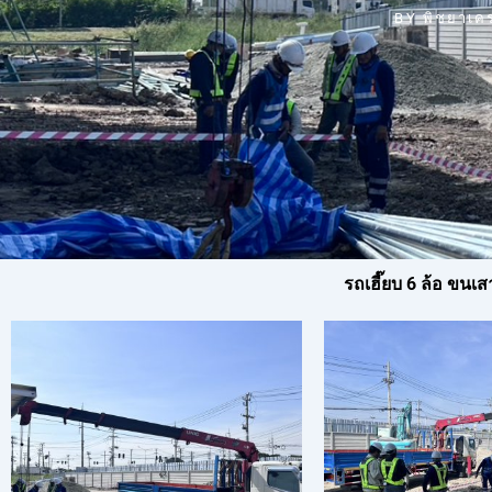
BY
พิชยาเค
รถเฮี๊ยบ 6 ล้อ ขนเ