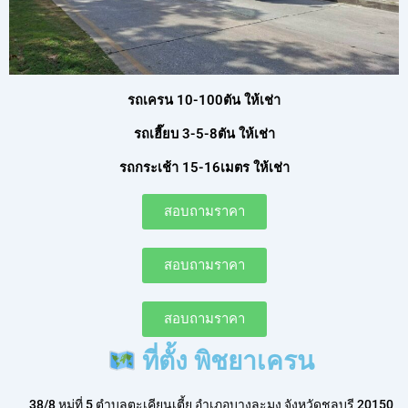
รถเครน 10-100ตัน ให้เช่า
รถเฮี๊ยบ 3-5-8ตัน ให้เช่า
รถกระเช้า 15-16เมตร ให้เช่า
สอบถามราคา
สอบถามราคา
สอบถามราคา
ที่ตั้ง พิชยาเครน
38/8 หมู่ที่ 5 ตำบลตะเคียนเตี้ย อำเภอบางละมุง จังหวัดชลบุรี 20150