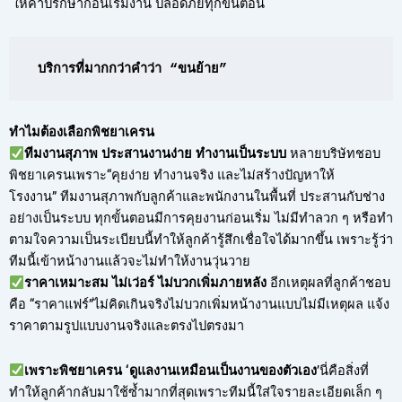
ให้คำปรึกษาก่อนเริ่มงาน ปลอดภัยทุกขั้นตอน
บริการที่มากกว่าคำว่า “ขนย้าย”
ทำไมต้องเลือกพิชยาเครน
ทีมงานสุภาพ ประสานงานง่าย ทำงานเป็นระบบ
หลายบริษัทชอบ
พิชยาเครนเพราะ“คุยง่าย ทำงานจริง และไม่สร้างปัญหาให้
โรงงาน” ทีมงานสุภาพกับลูกค้าและพนักงานในพื้นที่ ประสานกับช่าง
อย่างเป็นระบบ ทุกขั้นตอนมีการคุยงานก่อนเริ่ม ไม่มีทำลวก ๆ หรือทำ
ตามใจความเป็นระเบียบนี้ทำให้ลูกค้ารู้สึกเชื่อใจได้มากขึ้น เพราะรู้ว่า
ทีมนี้เข้าหน้างานแล้วจะไม่ทำให้งานวุ่นวาย
ราคาเหมาะสม ไม่เว่อร์ ไม่บวกเพิ่มภายหลัง
อีกเหตุผลที่ลูกค้าชอบ
คือ “ราคาแฟร์”ไม่คิดเกินจริงไม่บวกเพิ่มหน้างานแบบไม่มีเหตุผล แจ้ง
ราคาตามรูปแบบงานจริงและตรงไปตรงมา
เพราะพิชยาเครน ‘ดูแลงานเหมือนเป็นงานของตัวเอง
’นี่คือสิ่งที่
ทำให้ลูกค้ากลับมาใช้ซ้ำมากที่สุดเพราะทีมนี้ใส่ใจรายละเอียดเล็ก ๆ