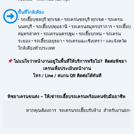
พื้นที่ไกล้เคียง
• รถเฮี๊ยบชลบุรี ทุกเขต • รถเครนชลบุรี ทุกเขต • รถเครน
นนทบุรี • รถเฮี๊ยบปทุมธานี • รถเครนสมุทรปราการ • รถเฮี๊ยบ
สมุทรสาคร • รถเครนนครปฐม • รถเฮี๊ยบกทม • รถเครน
ระยอง • รถเฮี๊ยบอยุธยา • รถเครนฉะเชิงเทรา • และจังหวัด
ใกล้เคียงทั่วประเทศ
ไม่แน่ใจว่าหน้างานอยู่ในพื้นที่ให้บริการหรือไม่? ติดต่อพิชยา
เครนเพื่อประเมินหน้างาน
โทร / Line / สแกน QR ติดต่อได้ทันที
พิชยาเครนขนส่ง – ให้เช่ารถเฮี๊ยบรถเครนพร้อมคนขับมืออาชีพ
      หากคุณต้องการ รถเครนรถเฮี๊ยบรับจ้าง สำหรับงานยก-ย้