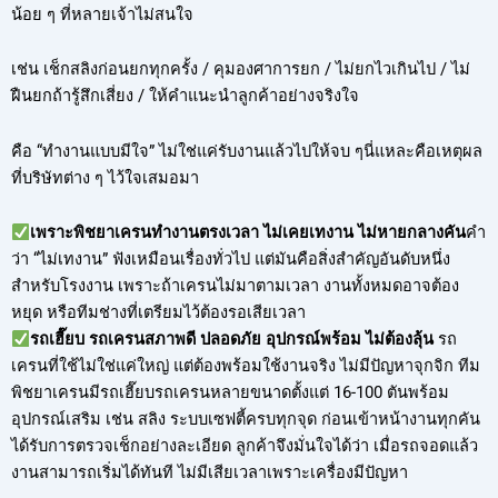
น้อย ๆ ที่หลายเจ้าไม่สนใจ
เช่น เช็กสลิงก่อนยกทุกครั้ง / คุมองศาการยก / ไม่ยกไวเกินไป / ไม่
ฝืนยกถ้ารู้สึกเสี่ยง / ให้คำแนะนำลูกค้าอย่างจริงใจ
คือ “ทำงานแบบมีใจ” ไม่ใช่แค่รับงานแล้วไปให้จบ ๆนี่แหละคือเหตุผล
ที่บริษัทต่าง ๆ ไว้ใจเสมอมา
เพราะพิชยาเครนทำงานตรงเวลา ไม่เคยเทงาน ไม่หายกลางคัน
คำ
ว่า “ไม่เทงาน” ฟังเหมือนเรื่องทั่วไป แต่มันคือสิ่งสำคัญอันดับหนึ่ง
สำหรับโรงงาน เพราะถ้าเครนไม่มาตามเวลา งานทั้งหมดอาจต้อง
หยุด หรือทีมช่างที่เตรียมไว้ต้องรอเสียเวลา
รถเฮี๊ยบ รถเครนสภาพดี ปลอดภัย อุปกรณ์พร้อม ไม่ต้องลุ้น
รถ
เครนที่ใช้ไม่ใช่แค่ใหญ่ แต่ต้องพร้อมใช้งานจริง ไม่มีปัญหาจุกจิก ทีม
พิชยาเครนมีรถเฮี๊ยบรถเครนหลายขนาดตั้งแต่ 16-100 ตันพร้อม
อุปกรณ์เสริม เช่น สลิง ระบบเซฟตี้ครบทุกจุด ก่อนเข้าหน้างานทุกคัน
ได้รับการตรวจเช็กอย่างละเอียด ลูกค้าจึงมั่นใจได้ว่า เมื่อรถจอดแล้ว
งานสามารถเริ่มได้ทันที ไม่มีเสียเวลาเพราะเครื่องมีปัญหา