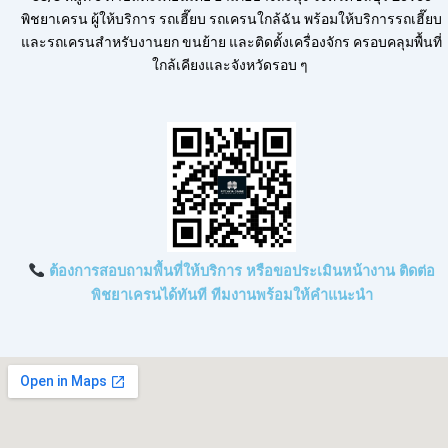
พิชยาเครน ผู้ให้บริการ รถเฮี๊ยบ รถเครนใกล้ฉัน พร้อมให้บริการรถเฮี๊ยบ
และรถเครนสำหรับงานยก ขนย้าย และติดตั้งเครื่องจักร ครอบคลุมพื้นที่
ใกล้เคียงและจังหวัดรอบ ๆ
ต้องการสอบถามพื้นที่ให้บริการ หรือขอประเมินหน้างาน ติดต่อ
พิชยาเครนได้ทันที ทีมงานพร้อมให้คำแนะนำ