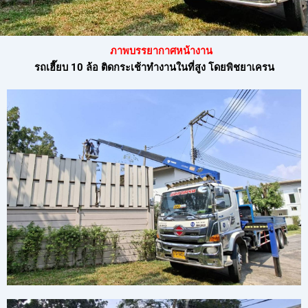
ภาพบรรยากาศหน้างาน
รถเฮี๊ยบ 10 ล้อ ติดกระเช้าทำงานในที่สูง โดยพิชยาเครน